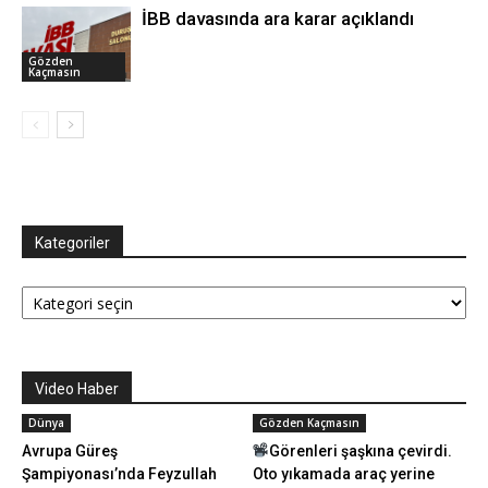
İBB davasında ara karar açıklandı
Gözden
Kaçmasın
Kategoriler
Kategoriler
Video Haber
Dünya
Gözden Kaçmasın
Avrupa Güreş
Görenleri şaşkına çevirdi.
Şampiyonası’nda Feyzullah
Oto yıkamada araç yerine