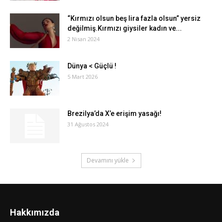
“Kırmızı olsun beş lira fazla olsun” yersiz
değilmiş.Kırmızı giysiler kadın ve...
2 Nisan 2024
Dünya < Güçlü !
5 Mart 2026
Brezilya’da X’e erişim yasağı!
31 Ağustos 2024
Devamını yükle
Hakkımızda