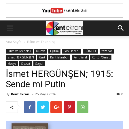
Ana Sayfa
Bilim ve Teknoloji
Bilim ve Teknoloji
Dünya
Eğitim
Son Haber !
GÜNCEL
Yazarlar
İsmet HERGÜNŞEN
Kent
Kent İstanbul
Kent Yerel
Kültür/Sanat
Medya
Siyaset
Sosyal
İsmet HERGÜNŞEN; 1915:
Sende mi Putin
By
Kent Ekranı
-
25 Mayıs 2026
0