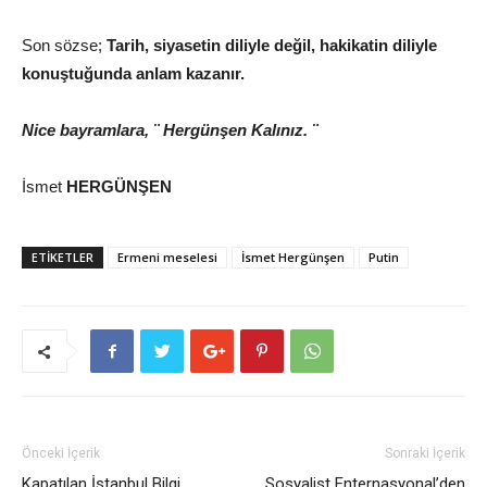
Son sözse;
Tarih, siyasetin diliyle değil, hakikatin diliyle
konuştuğunda anlam kazanır.
Nice bayramlara, ¨ Hergünşen Kalınız. ¨
İsmet
HERGÜNŞEN
ETİKETLER
Ermeni meselesi
İsmet Hergünşen
Putin
Önceki İçerik
Sonraki İçerik
Kapatılan İstanbul Bilgi
Sosyalist Enternasyonal’den