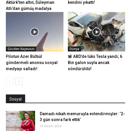
Aktürk’ten altın, Süleyman
kendini yıkattı!
Atlı’dan gümüş madalya
Gözden Kaçmasın
Dünya
Pilotun Azer Bülbül
ABD’de lüks Tesla yandı; 6
göndermeli anonsu sosyal
Bin galon suyla ancak
medyayı salladı!
söndürüldü!
Sosyal
Damadı nikah memuruyla evlendirmişler: ‘2-
3 gün sonra fark ettik’
10 Kasım 2024