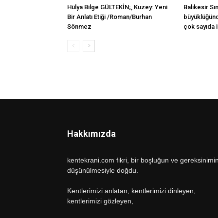
Hülya Bilge GÜLTEKİN;, Kuzey: Yeni
Balıkesir Sı
Bir Anlatı Etiği /Roman/Burhan
büyüklüğünd
Sönmez
çok sayıda i
Hakkımızda
kentekrani.com fikri, bir boşluğun ve gereksinimi
düşünülmesiyle doğdu.
Kentlerimizi anlatan, kentlerimizi dinleyen,
kentlerimizi gözleyen,