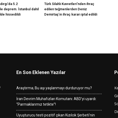
ndırgı’da 5.2
Türk Silahlı Kuvvetleri’nden ihraç
e deprem. İstanbul dahil
edilen teğmenlerden Deniz
lde hissedildi
Demirtaş’ın ihraç kararı iptal edildi
En Son Eklenen Yazılar
P
n
K
Araştırma; Bu aşı yaşlanmayı durduruyor mu?
G
İran Devrim Muhafızları Komutanı: ABD’yi uyardı:
So
“Parmaklarımız tetikte”!
D
Uyuşturucu testi pozitif çıkan Kızılcık Şerbeti’nin