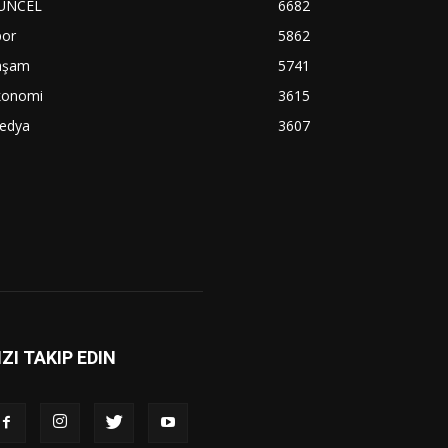
ÜNCEL
6682
por
5862
aşam
5741
konomi
3615
edya
3607
IZI TAKIP EDIN