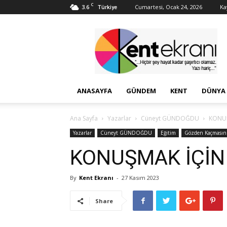
C
3.6
Cumartesi, Ocak 24, 2026
Kay
Türkiye
Kent
Ekranı
ANASAYFA
GÜNDEM
KENT
DÜNYA
Ana Sayfa
Yazarlar
Cüneyt GÜNDOĞDU
KONUŞ
Yazarlar
Cüneyt GÜNDOĞDU
Eğitim
Gözden Kaçmasın
KONUŞMAK İÇİN
By
Kent Ekranı
-
27 Kasım 2023
Share