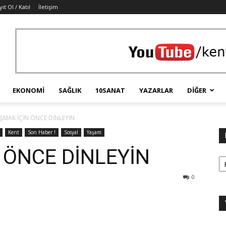
ıt Ol / Katıl
İletişim
EKONOMI
SAĞLIK
10SANAT
YAZARLAR
DIĞER
MAK İÇİN ÖNCE DİNLEYİN
Kent
Son Haber !
Sosyal
Yaşam
 ÖNCE DİNLEYİN
Ka
0