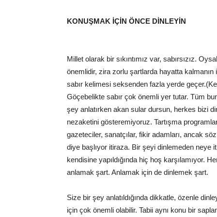
KONUŞMAK İÇİN ÖNCE DİNLEYİN
Millet olarak bir sıkıntımız var, sabırsızız. Oy
önemlidir, zira zorlu şartlarda hayatta kalmanın 
sabır kelimesi seksenden fazla yerde geçer.(Kez
Göçebelikte sabır çok önemli yer tutar. Tüm bu
şey anlatırken akan sular dursun, herkes bizi 
nezaketini gösteremiyoruz. Tartışma programlar
gazeteciler, sanatçılar, fikir adamları, ancak s
diye başlıyor itiraza. Bir şeyi dinlemeden neye 
kendisine yapıldığında hiç hoş karşılamıyor. Her
anlamak şart. Anlamak için de dinlemek şart.
Size bir şey anlatıldığında dikkatle, özenle dinle
için çok önemli olabilir. Tabii aynı konu bir sap