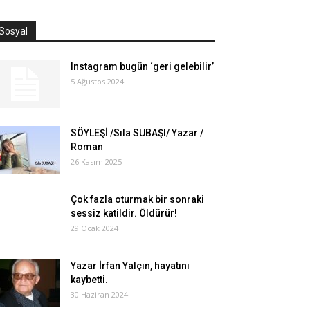
Sosyal
Instagram bugün ‘geri gelebilir’
5 Ağustos 2024
SÖYLEŞİ /Sıla SUBAŞI/ Yazar /
Roman
26 Kasım 2025
Çok fazla oturmak bir sonraki
sessiz katildir. Öldürür!
29 Ocak 2024
Yazar İrfan Yalçın, hayatını
kaybetti.
30 Haziran 2024