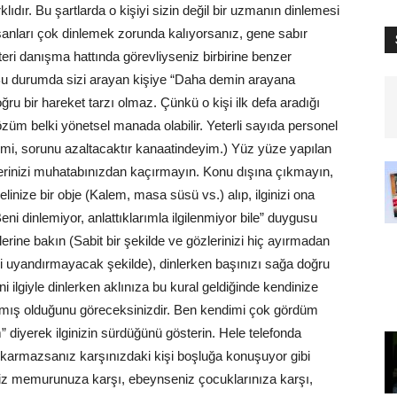
ıdır. Bu şartlarda o kişiyi sizin değil bir uzmanın dinlemesi
nsanları çok dinlemek zorunda kalıyorsanız, gene sabır
eri danışma hattında görevliyseniz birbirine benzer
 Bu durumda sizi arayan kişiye “Daha demin arayana
u bir hareket tarzı olmaz. Çünkü o kişi ilk defa aradığı
üm belki yönetsel manada olabilir. Yeterli sayıda personel
emi, sorunu azaltacaktır kanaatindeyim.) Yüz yüze yapılan
rinizi muhatabınızdan kaçırmayın. Konu dışına çıkmayın,
nize bir obje (Kalem, masa süsü vs.) alıp, ilginizi ona
i dinlemiyor, anlattıklarımla ilgilenmiyor bile” duygusu
lerine bakın (Sabit bir şekilde ve gözlerinizi hiç ayırmadan
si uyandırmayacak şekilde), dinlerken başınızı sağa doğru
ini ilgiyle dinlerken aklınıza bu kural geldiğinde kendinize
atmış olduğunu göreceksinizdir. Ben kendimi çok gördüm
m” diyerek ilginizin sürdüğünü gösterin. Hele telefonda
karmazsanız karşınızdaki kişi boşluğa konuşuyor gibi
seniz memurunuza karşı, ebeynseniz çocuklarınıza karşı,