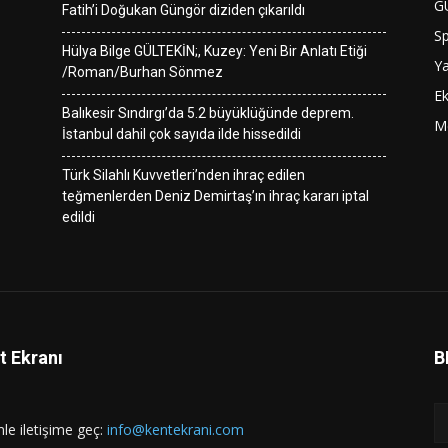
G
Fatih’i Doğukan Güngör diziden çıkarıldı
S
Hülya Bilge GÜLTEKİN;, Kuzey: Yeni Bir Anlatı Etiği
Y
/Roman/Burhan Sönmez
E
Balıkesir Sındırgı’da 5.2 büyüklüğünde deprem.
M
İstanbul dahil çok sayıda ilde hissedildi
Türk Silahlı Kuvvetleri’nden ihraç edilen
teğmenlerden Deniz Demirtaş’ın ihraç kararı iptal
edildi
t Ekranı
B
mle iletişime geç:
info@kentekrani.com