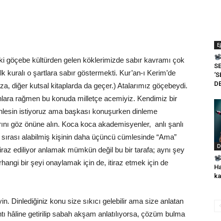
E
saki göçebe kültürden gelen köklerimizde sabır kavramı çok
SE
ilk kuralı o şartlara sabır göstermekti. Kur’an-ı Kerim’de
‘S
DE
a, diğer kutsal kitaplarda da geçer.) Atalarımız göçebeydi.
nlara rağmen bu konuda milletçe acemiyiz. Kendimiz bir
dinlesin istiyoruz ama başkası konuşurken dinleme
ını göz önüne alın. Koca koca akademisyenler, anlı şanlı
öz sırası alabilmiş kişinin daha üçüncü cümlesinde “Ama”
D
itiraz ediliyor anlamak mümkün değil bu bir tarafa; aynı şey
hangi bir şeyi onaylamak için de, itiraz etmek için de
Ha
ka
yin. Dinlediğiniz konu size sıkıcı gelebilir ama size anlatan
lantı hâline getirilip sabah akşam anlatılıyorsa, çözüm bulma