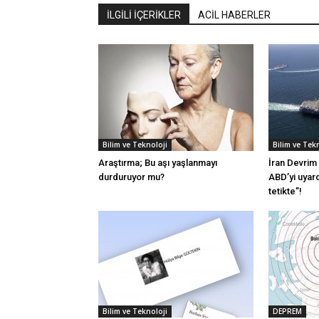
İLGİLİ İÇERİKLER
ACİL HABERLER
Bilim ve Teknoloji
Bilim ve Tek
Araştırma; Bu aşı yaşlanmayı
İran Devrim
durduruyor mu?
ABD’yi uyar
tetikte”!
Bilim ve Teknoloji
DEPREM