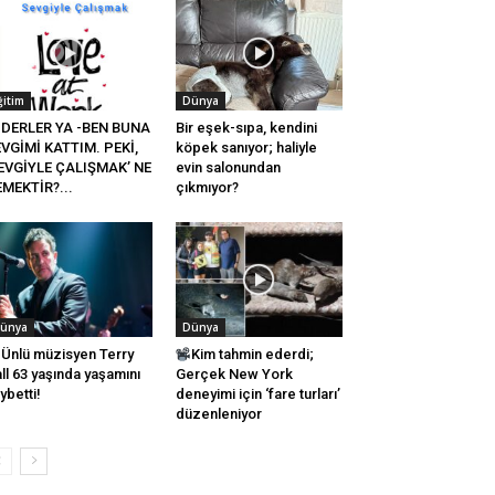
ğitim
Dünya
DERLER YA -BEN BUNA
Bir eşek-sıpa, kendini
VGİMİ KATTIM. PEKİ,
köpek sanıyor; haliyle
EVGİYLE ÇALIŞMAK’ NE
evin salonundan
MEKTİR?...
çıkmıyor?
ünya
Dünya
Ünlü müzisyen Terry
Kim tahmin ederdi;
ll 63 yaşında yaşamını
Gerçek New York
ybetti!
deneyimi için ‘fare turları’
düzenleniyor