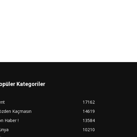
opüler Kategoriler
ent
17162
özden Kaçmasın
14619
n Haber !
13584
ünya
10210