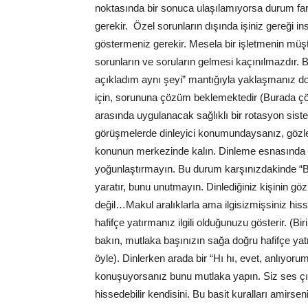
noktasında bir sonuca ulaşılamıyorsa durum farkl
gerekir. Özel sorunların dışında işiniz gereği i
göstermeniz gerekir. Mesela bir işletmenin müşt
sorunların ve soruların gelmesi kaçınılmazdır.
açıkladım aynı şeyi” mantığıyla yaklaşmanız doğr
için, sorununa çözüm beklemektedir (Burada çöz
arasında uygulanacak sağlıklı bir rotasyon sist
görüşmelerde dinleyici konumundaysanız, gözle
konunun merkezinde kalın. Dinleme esnasında eli
yoğunlaştırmayın. Bu durum karşınızdakinde “Ben
yaratır, bunu unutmayın. Dinlediğiniz kişinin göz
değil…Makul aralıklarla ama ilgisizmişsiniz his
hafifçe yatırmanız ilgili olduğunuzu gösterir. (Bir
bakın, mutlaka başınızın sağa doğru hafifçe y
öyle). Dinlerken arada bir “Hı hı, evet, anlıyoru
konuşuyorsanız bunu mutlaka yapın. Siz ses çı
hissedebilir kendisini. Bu basit kuralları amir