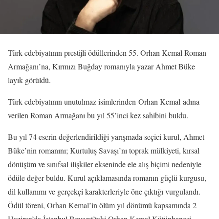
Türk edebiyatının prestijli ödüllerinden 55. Orhan Kemal Roman
Armağanı’na, Kırmızı Buğday romanıyla yazar Ahmet Büke
layık görüldü.
Türk edebiyatının unutulmaz isimlerinden Orhan Kemal adına
verilen Roman Armağanı bu yıl 55’inci kez sahibini buldu.
Bu yıl 74 eserin değerlendirildiği yarışmada seçici kurul, Ahmet
Büke’nin romanını; Kurtuluş Savaşı’nı toprak mülkiyeti, kırsal
dönüşüm ve sınıfsal ilişkiler ekseninde ele alış biçimi nedeniyle
ödüle değer buldu. Kurul açıklamasında romanın güçlü kurgusu,
dil kullanımı ve gerçekçi karakterleriyle öne çıktığı vurgulandı.
Ödül töreni, Orhan Kemal’in ölüm yıl dönümü kapsamında 2
Haziran’da İstanbul Beyazıt’taki Orhan Kemal Kütüphanesi