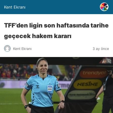
Kent Ekranı
TFF’den ligin son haftasında tarihe
geçecek hakem kararı
Kent Ekranı
3 ay önce