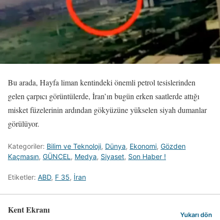
Bu arada, Hayfa liman kentindeki önemli petrol tesislerinden
gelen çarpıcı görüntülerde, İran’ın bugün erken saatlerde attığı
misket füzelerinin ardından gökyüzüne yükselen siyah dumanlar
görülüyor.
Kategoriler:
Bilim ve Teknoloji
,
Dünya
,
Ekonomi
,
Gözden
Kaçmasın
,
GÜNCEL
,
Medya
,
Siyaset
,
Son Haber !
Etiketler:
ABD
,
F 35
,
İran
Kent Ekranı
Yukarı dön