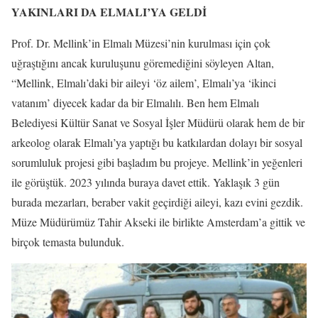
YAKINLARI DA ELMALI’YA GELDİ
Prof. Dr. Mellink’in Elmalı Müzesi’nin kurulması için çok
uğraştığını ancak kuruluşunu göremediğini söyleyen Altan,
“Mellink, Elmalı’daki bir aileyi ‘öz ailem’, Elmalı’ya ‘ikinci
vatanım’ diyecek kadar da bir Elmalılı. Ben hem Elmalı
Belediyesi Kültür Sanat ve Sosyal İşler Müdürü olarak hem de bir
arkeolog olarak Elmalı’ya yaptığı bu katkılardan dolayı bir sosyal
sorumluluk projesi gibi başladım bu projeye. Mellink’in yeğenleri
ile görüştük. 2023 yılında buraya davet ettik. Yaklaşık 3 gün
burada mezarları, beraber vakit geçirdiği aileyi, kazı evini gezdik.
Müze Müdürümüz Tahir Akseki ile birlikte Amsterdam’a gittik ve
birçok temasta bulunduk.