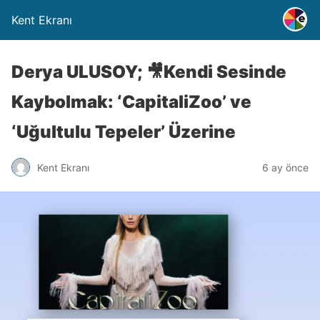
Kent Ekranı
Derya ULUSOY; 🎥Kendi Sesinde
Kaybolmak: ‘CapitaliZoo’ ve
‘Uğultulu Tepeler’ Üzerine
Kent Ekranı
6 ay önce