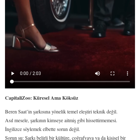
CapitaliZoo: Küresel Ama Köksüz
Beren Saat’in şarkısına yönelik temel eleştiri teknik değil.
Asıl mesele, şarkının kimseye aitmiş gibi hissettirmemesi.
İngilizce söylemek elbette sorun değil.
Sorun şu: Şarkı belirli bir kültüre, coğrafyaya ya da kişisel bir