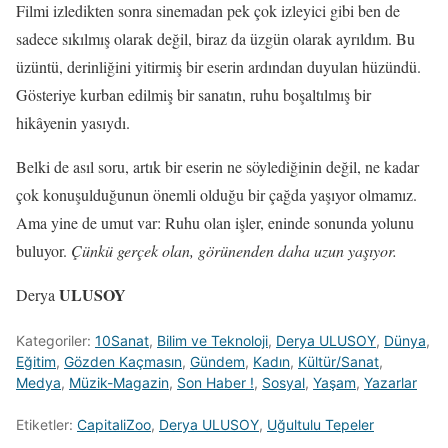
Filmi izledikten sonra sinemadan pek çok izleyici gibi ben de
sadece sıkılmış olarak değil, biraz da üzgün olarak ayrıldım. Bu
üzüntü, derinliğini yitirmiş bir eserin ardından duyulan hüzündü.
Gösteriye kurban edilmiş bir sanatın, ruhu boşaltılmış bir
hikâyenin yasıydı.
Belki de asıl soru, artık bir eserin ne söylediğinin değil, ne kadar
çok konuşulduğunun önemli olduğu bir çağda yaşıyor olmamız.
Ama yine de umut var: Ruhu olan işler, eninde sonunda yolunu
buluyor.
Çünkü gerçek olan, görünenden daha uzun yaşıyor.
ULUSOY
Derya
Kategoriler:
10Sanat
,
Bilim ve Teknoloji
,
Derya ULUSOY
,
Dünya
,
Eğitim
,
Gözden Kaçmasın
,
Gündem
,
Kadın
,
Kültür/Sanat
,
Medya
,
Müzik-Magazin
,
Son Haber !
,
Sosyal
,
Yaşam
,
Yazarlar
Etiketler:
CapitaliZoo
,
Derya ULUSOY
,
Uğultulu Tepeler