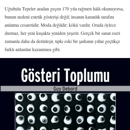
Uğultulu Tepeler aradan geçen 170 yıla rağmen hâlâ okunuyorsa,
bunun nedeni estetik gösterişi değil; insanın karanlık tarafını
anlatma cesaretidir. Moda değildir; kökü vardır. Orada öylece
durmaz, her yeni kuşakta yeniden yeşerir. Gerçek bir sanat eseri
zamanla daha da derinleşir, tıpkı eski bir şarkının yıllar geçtikçe
farklı anlamlar kazanması gibi.