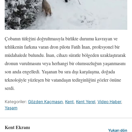
Çobanın tüfeğini doğrultmasıyla birlikte durumu kavrayan ve
tehlikenin farkına varan dron pilotu Fatih İnan, profesyonel bir
müdahalede bulundu. İnan, cihazı süratle bölgeden uzaklaştırarak
dronun vurulmasını veya herhangi bir olumsuzluğun yaşanmasını
son anda engelledi. Yaşanan bu sıra dışı karşılaşma, doğada
teknolojiyle yüzleşen bir vatandaşın tedirginliğini gözler önüne
serdi.
Kategoriler:
Gözden Kaçmasın
,
Kent
,
Kent Yerel
,
Video Haber
,
Yaşam
Kent Ekranı
Yukarı dön