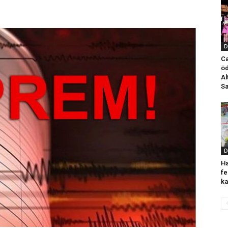
D
Ca
öd
Al
Sa
D
Ha
fe
ka