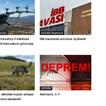
noloji
Gözden Kaçmasın
k mesafeyi 9 dakikada
İBB davasında ara karar açıklandı
ikli hava taksisi görücüye
DEPREM
 altındaki kuşları avlayan
Marmaris; 4.1!.
 sonra yakalandı!