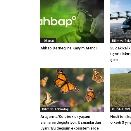
10Sanat
Bilim ve Tek
Ahbap Derneği’ne Kayyım Atandı
35 dakikalı
uçtu: Elektr
çıktı
Bilim ve Teknoloji
DOĞA-ÇEVRE
Araştırma/Kelebekler yaşam
Nesli tehlike
alanlarını değiştiriyor. Uzmanlardan
o kedi 3 yıl
uyarı: ‘Bu değişim ekosistemlerde