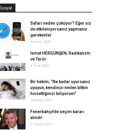
Sosyal
Safari neden çöküyor? Eğer siz
de etkileniyorsanız yapmanız
gerekenler
4 Kasım 2024
İsmet HERGÜNŞEN; Radikalizm
ve Terör
4 Ocak 2026
Bir hekim; “Ne kadar uyursanız
uyuyun, kendinizi neden bitkin
hissettiğinizi biliyorum”
14 Mayıs 2025
Fenerbahçe’de seçim kararı
alındı!
31 Aralık 2025