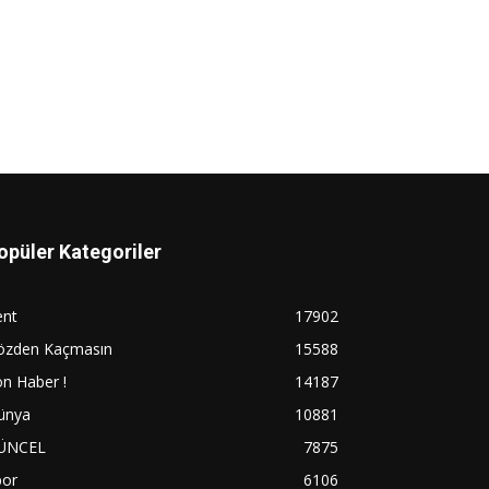
opüler Kategoriler
ent
17902
özden Kaçmasın
15588
n Haber !
14187
ünya
10881
ÜNCEL
7875
por
6106