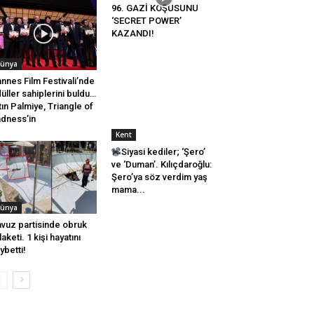
96. GAZİ KOŞUSUNU
‘SECRET POWER’
KAZANDI!
ünya
nnes Film Festivali’nde
üller sahiplerini buldu…
tın Palmiye, Triangle of
dness’in
Kent
Siyasi kediler; ‘Şero’
ve ‘Duman’. Kılıçdaroğlu:
Şero’ya söz verdim yaş
mama...
ünya
vuz partisinde obruk
laketi. 1 kişi hayatını
ybetti!