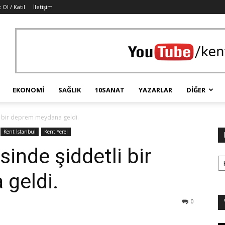
 Ol / Katıl
İletişim
EKONOMI
SAĞLIK
10SANAT
YAZARLAR
DIĞER
li bir deprem meydana geldi.
Kent İstanbul
Kent Yerel
sinde şiddetli bir
Ka
geldi.
0