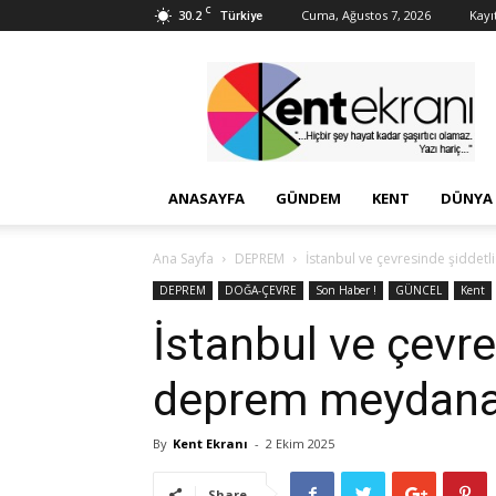
C
30.2
Cuma, Ağustos 7, 2026
Kayıt
Türkiye
Kent
Ekranı
ANASAYFA
GÜNDEM
KENT
DÜNYA
Ana Sayfa
DEPREM
İstanbul ve çevresinde şiddet
DEPREM
DOĞA-ÇEVRE
Son Haber !
GÜNCEL
Kent
İstanbul ve çevre
deprem meydana 
By
Kent Ekranı
-
2 Ekim 2025
Share