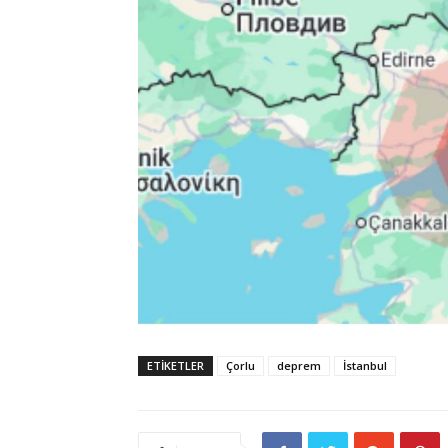
ETİKETLER
Çorlu
deprem
İstanbul