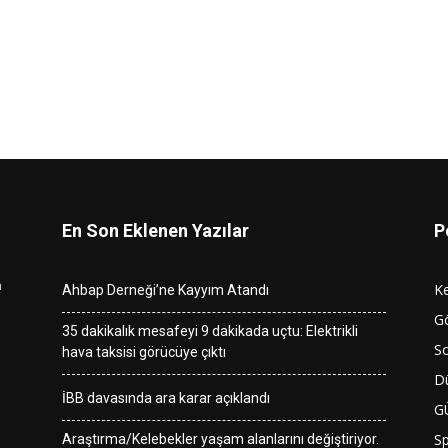
En Son Eklenen Yazılar
P
n
K
Ahbap Derneği’ne Kayyım Atandı
G
35 dakikalık mesafeyi 9 dakikada uçtu: Elektrikli
So
hava taksisi görücüye çıktı
D
İBB davasında ara karar açıklandı
G
S
Araştırma/Kelebekler yaşam alanlarını değiştiriyor.