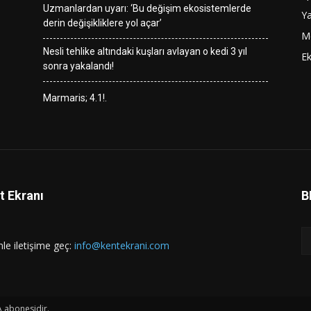
Uzmanlardan uyarı: ‘Bu değişim ekosistemlerde
Y
derin değişikliklere yol açar’
M
Nesli tehlike altındaki kuşları avlayan o kedi 3 yıl
E
sonra yakalandı!
Marmaris; 4.1!.
t Ekranı
B
mle iletişime geç:
info@kentekrani.com
A abonesidir.