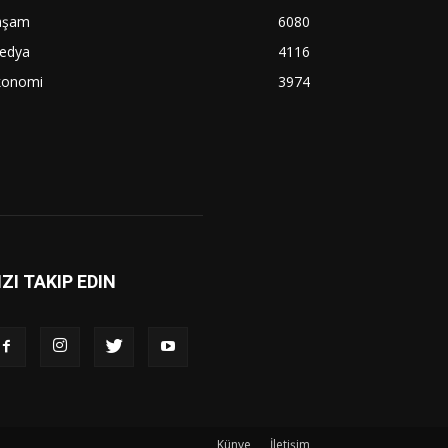
aşam
6080
edya
4116
konomi
3974
IZI TAKIP EDIN
Künye
İletişim