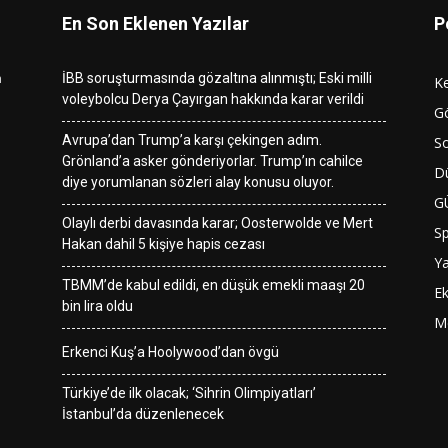
En Son Eklenen Yazılar
P
n
İBB soruşturmasında gözaltına alınmıştı; Eski milli
K
voleybolcu Derya Çayırgan hakkında karar verildi
G
Avrupa’dan Trump’a karşı çekingen adım.
So
Grönland’a asker gönderiyorlar. Trump’ın cahilce
D
diye yorumlanan sözleri alay konusu oluyor.
G
Olaylı derbi davasında karar; Oosterwolde ve Mert
S
Hakan dahil 5 kişiye hapis cezası
Y
TBMM’de kabul edildi, en düşük emekli maaşı 20
E
bin lira oldu
M
Erkenci Kuş’a Hoolywood’dan övgü
Türkiye’de ilk olacak; ‘Sihrin Olimpiyatları’
İstanbul’da düzenlenecek