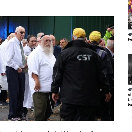
D
Fe
1
ef
Ur
ka