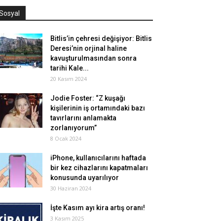
Sosyal
Bitlis’in çehresi değişiyor: Bitlis
Deresi’nin orjinal haline
kavuşturulmasından sonra
tarihi Kale...
20 Kasım 2024
Jodie Foster: “Z kuşağı
kişilerinin iş ortamındaki bazı
tavırlarını anlamakta
zorlanıyorum”
8 Ocak 2024
iPhone, kullanıcılarını haftada
bir kez cihazlarını kapatmaları
konusunda uyarılıyor
30 Haziran 2024
İşte Kasım ayı kira artış oranı!
3 Kasım 2025