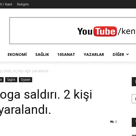
l / Katıl
İletişim
EKONOMI
SAĞLIK
10SANAT
YAZARLAR
DIĞER
şi öldü, üç kişi ağır yaralandı.
a
Sağlık
Siyaset
oga saldırı. 2 kişi
Ka
 yaralandı.
0