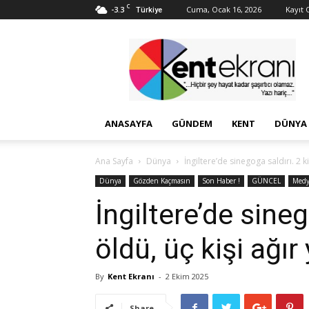
C
-3.3
Cuma, Ocak 16, 2026
Kayıt O
Türkiye
Kent
Ekranı
ANASAYFA
GÜNDEM
KENT
DÜNYA
Ana Sayfa
Dünya
İngiltere’de sinegoga saldırı. 2 ki
Dünya
Gözden Kaçmasın
Son Haber !
GÜNCEL
Medy
İngiltere’de sineg
öldü, üç kişi ağır
By
Kent Ekranı
-
2 Ekim 2025
Share