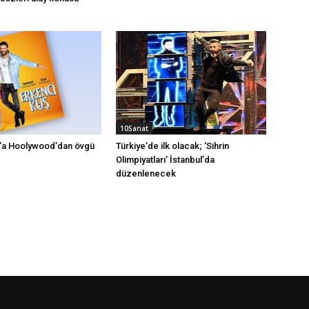
10Sanat
ş’a Hoolywood’dan övgü
Türkiye’de ilk olacak; ‘Sihrin
Olimpiyatları’ İstanbul’da
düzenlenecek