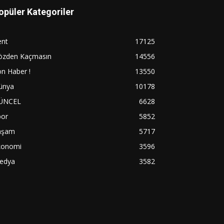
opüler Kategoriler
ent
17125
özden Kaçmasın
14556
n Haber !
13550
ünya
10178
ÜNCEL
6628
por
5852
aşam
5717
konomi
3596
edya
3582