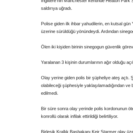
İngiltere’nin Manchester kentinde Heaton Park S
saldırıya uğradı.
Polise giden ilk ihbar yahudilerin, en kutsal gün
üzerine sürüldüğü yönündeydi. Ardından sinegogtak
Ölen iki kişiden birinin sinegogun güvenlik görevli
Yaralanan 3 kişinin durumlarının ağır olduğu açı
Olay yerine giden polis bir şüpheliye ateş açtı.
olabileceği şüphesiyle yaklaşılamadığından ve 
edilmedi.
Bir süre sonra olay yerinde polis kordonunun öt
konrollü olarak infilak ettirildiği belirtiliyor.
Birleşik Krallık Başbakanı Keir Starmer olay üz