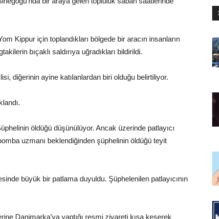
inegogu’nda bir araya gelen topluluk sabah saatlerinde
 Yom Kippur için toplandıkları bölgede bir aracın insanların
ilerin bıçaklı saldırıya uğradıkları bildirildi.
si, diğerinin ayine katılanlardan biri olduğu belirtiliyor.
klandı.
 Şüphelinin öldüğü düşünülüyor. Ancak üzerinde patlayıcı
bomba uzmanı beklendiğinden şüphelinin öldüğü teyit
esinde büyük bir patlama duyuldu. Şüphelenilen patlayıcının
erine Danimarka’ya yaptığı resmi ziyareti kısa keserek