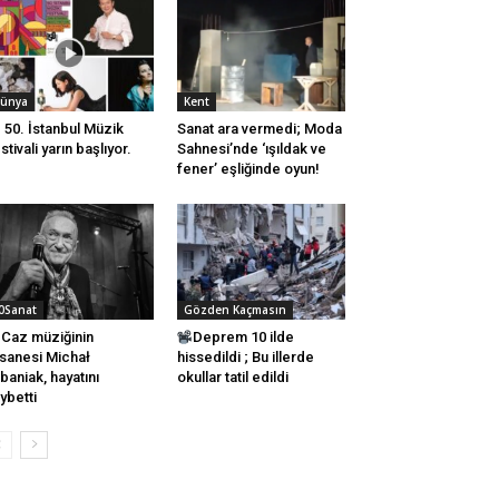
ünya
Kent
50. İstanbul Müzik
Sanat ara vermedi; Moda
stivali yarın başlıyor.
Sahnesi’nde ‘ışıldak ve
fener’ eşliğinde oyun!
0Sanat
Gözden Kaçmasın
Caz müziğinin
Deprem 10 ilde
sanesi Michał
hissedildi ; Bu illerde
baniak, hayatını
okullar tatil edildi
ybetti