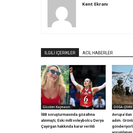
Kent Ekranı
İLGİLİ İÇERİKLER
ACİL HABERLER
Gözden Kaçmasın
DOĞA-ÇEVRE
İBB soruşturmasında gözaltına
Avrupa’dan 
alınmıştı; Eski milli voleybolcu Derya
adım. Grönl
Çayırgan hakkında karar verildi
gönderiyorl
yorumlanan 