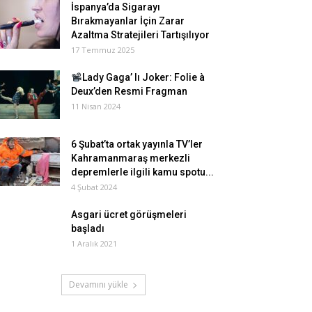
İspanya’da Sigarayı
Bırakmayanlar İçin Zarar
Azaltma Stratejileri Tartışılıyor
17 Temmuz 2025
Lady Gaga’ lı Joker: Folie à
Deux’den Resmi Fragman
11 Nisan 2024
6 Şubat’ta ortak yayınla TV’ler
Kahramanmaraş merkezli
depremlerle ilgili kamu spotu...
4 Şubat 2024
Asgari ücret görüşmeleri
başladı
1 Aralık 2021
Devamını yükle