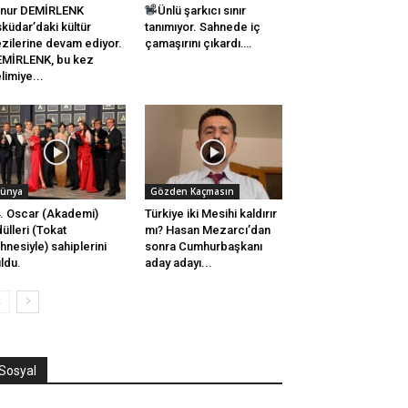
knur DEMİRLENK
Ünlü şarkıcı sınır
küdar’daki kültür
tanımıyor. Sahnede iç
zilerine devam ediyor.
çamaşırını çıkardı….
MİRLENK, bu kez
limiye...
ünya
Gözden Kaçmasın
. Oscar (Akademi)
Türkiye iki Mesihi kaldırır
ülleri (Tokat
mı? Hasan Mezarcı’dan
hnesiyle) sahiplerini
sonra Cumhurbaşkanı
ldu.
aday adayı...
Sosyal