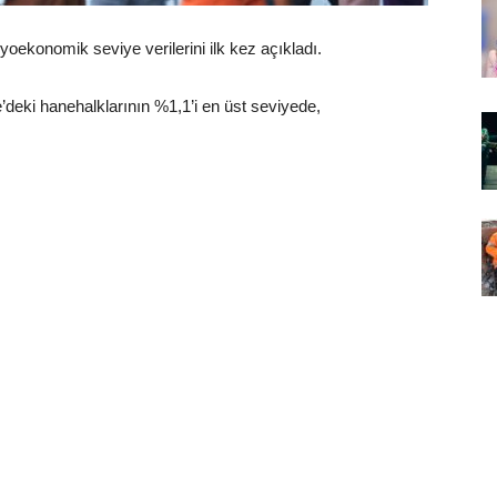
syoekonomik seviye verilerini ilk kez açıkladı.
deki hanehalklarının %1,1’i en üst seviyede,