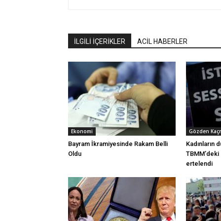
İLGİLİ İÇERİKLER
ACİL HABERLER
Ekonomi
Gözden Kaç
Bayram İkramiyesinde Rakam Belli
Kadınların 
Oldu
TBMM’deki c
ertelendi