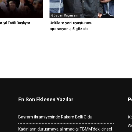
Gözden Kaçmasın
ıyıl Tatili Başlıyor
Ünlülere yeni uyuşturucu
operasyonu; 5 gözaltı
En Son Eklenen Yazılar
P
n
K
Bayram İkramiyesinde Rakam Belli Oldu
G
Kadınların duruşmaya alınmadığı TBMM’deki cinsel