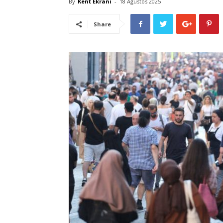
By
Kent Ekranı
-
18 Ağustos 2025
Share