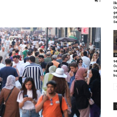
0
İl
Üs
ge
DE
Se
D
94
Öd
sa
bu