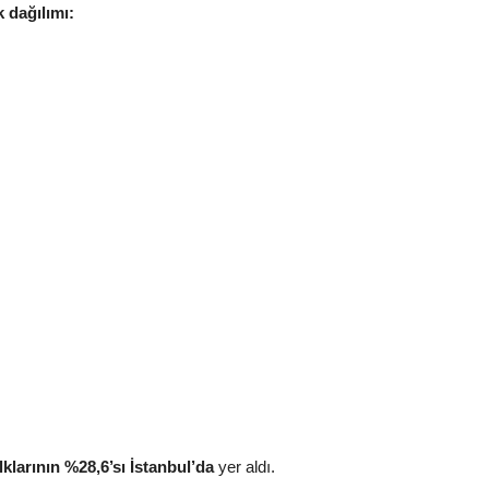
 dağılımı:
klarının %28,6’sı
İstanbul’da
yer aldı.