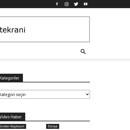
Kategoriler
tegoriler
Video Haber
özden Kaçmasın
Dünya