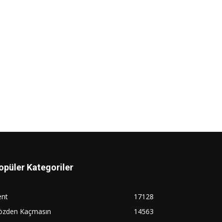
opüler Kategoriler
ent
17128
özden Kaçmasın
14563