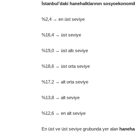
İstanbul’daki hanehalklarının sosyoekonomik
%2,4 → en üst seviye
%16,4 → üst seviye
%19,0 → üst altı seviye
%18,6 → üst orta seviye
%17,2 → alt orta seviye
%13,8 → alt seviye
%12,6 → en alt seviye
En üst ve üst seviye grubunda yer alan
hanehal