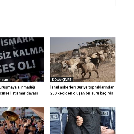
masın
DOĞA-ÇEVRE
duruşmaya alınmadığı
İsrail askerleri Suriye topraklarından
insel istismar davası
250 keçiden oluşan bir sürü kaçırdı!