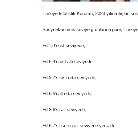
Türkiye İstatistik Kurumu, 2023 yılına ilişkin so
Sosyoekonomik seviye gruplarına göre; Türkiye’
%11,0’ı üst seviyede,
%16,4’ü üst altı seviyede,
%19,7’si üst orta seviyede,
%16,5’i alt orta seviyede,
%18,6’sı alt seviyede,
%16,7’si ise en alt seviyede yer aldı.