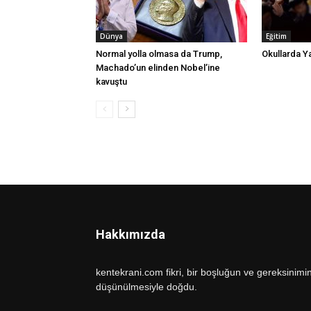
Dünya
Eğitim
Normal yolla olmasa da Trump,
Okullarda Yar
Machado’un elinden Nobel’ine
kavuştu
Hakkımızda
kentekrani.com fikri, bir boşluğun ve gereksinimi
düşünülmesiyle doğdu.