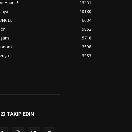
n Haber !
13551
ünya
10180
ÜNCEL
6634
por
5852
aşam
5718
konomi
3598
edya
3583
IZI TAKIP EDIN