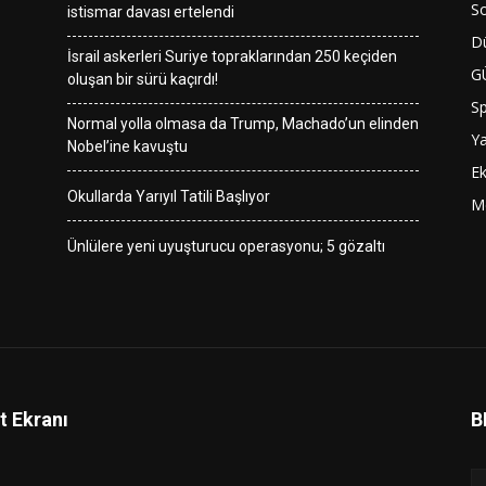
So
istismar davası ertelendi
D
İsrail askerleri Suriye topraklarından 250 keçiden
G
oluşan bir sürü kaçırdı!
S
Normal yolla olmasa da Trump, Machado’un elinden
Y
Nobel’ine kavuştu
E
Okullarda Yarıyıl Tatili Başlıyor
M
Ünlülere yeni uyuşturucu operasyonu; 5 gözaltı
t Ekranı
B