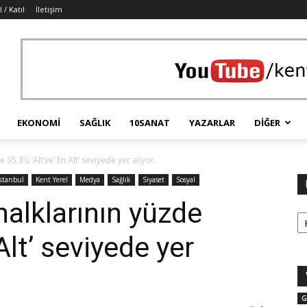
 / Katıl
İletişim
EKONOMI
SAĞLIK
10SANAT
YAZARLAR
DIĞER
35.3’ü ‘Alt’ve’ En Alt’ seviyede yer alıyor.
İstanbul
Kent Yerel
Medya
Sağlık
Siyaset
Sosyal
halklarının yüzde
Ka
 Alt’ seviyede yer
G