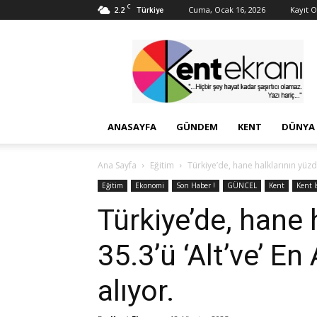
C
2.2
Cuma, Ocak 16, 2026
Kayıt Ol
Türkiye
Kent
Ekranı
ANASAYFA
GÜNDEM
KENT
DÜNYA
Ana Sayfa
Eğitim
Türkiye’de, hane halklarının yüzde 
Eğitim
Ekonomi
Son Haber !
GÜNCEL
Kent
Kent 
Türkiye’de, hane 
35.3’ü ‘Alt’ve’ En
alıyor.