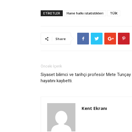
ETİKETLER
Hane halkı istatistikleri
TÜİK
Share
Önceki İçerik
Siyaset bilimci ve tarihçi profesör Mete Tunçay
hayatını kaybetti.
Kent Ekranı