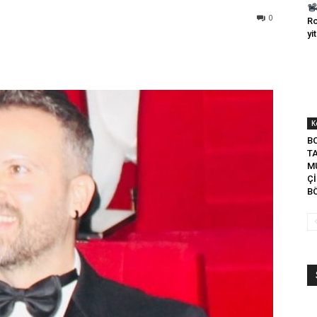
0
Ro
yit
K
BO
T
M
Çİ
B