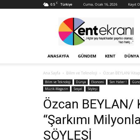
C
0.5
Cuma, Ocak 16, 2026
Kayıt Ol
Türkiye
Kent
Ekranı
ANASAYFA
GÜNDEM
KENT
DÜNYA
Ana Sayfa
Bilim ve Teknoloji
Özcan BEYLAN/ Kitap&
Bilim ve Teknoloji
Dünya
Ekonomi
Son Haber !
Gün
Müzik-Magazin
Sosyal
Söyleşi
Özcan BEYLAN/ 
“Şarkımı Milyonla
SÖYLEŞİ