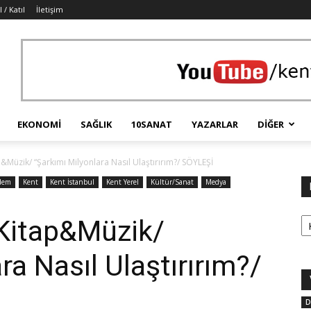
 / Katıl
İletişim
EKONOMI
SAĞLIK
10SANAT
YAZARLAR
DIĞER
Müzik/ “Şarkımı Milyonlara Nasıl Ulaştırırım?/ SÖYLEŞİ
dem
Kent
Kent İstanbul
Kent Yerel
Kültür/Sanat
Medya
Ka
Kitap&Müzik/
ra Nasıl Ulaştırırım?/
D