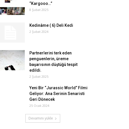
“Kargooo…”
8 Şubat 2025
Kedinâme ( 6) Deli Kedi
2 Şubat 2024
Partnerlerini terk eden
penguenlerin, üreme
başarısının düştüğü tespit
edildi.
2 Şubat 2025
Yeni Bir “Jurassic World” Filmi
Geliyor: Ana Serinin Senaristi
Geri Dönecek
25 Ocak 2024
Devamını yükle