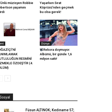
Ünlü müzisyen Robbie
Yaşarken Sırat
bertson yaşamını
Köprüsü’nden geçmek
irdi
bu olsa gerek!
ent
Dünya
ĞAZİÇİ’Nİ
Rekora doymuyor.
ANIMLAMAK
Albümü, bir günde 1,6
UTLULUĞUN RESMİNİ
milyon sattı!
ZMEKLE ÖZDEŞTİR (4.
ÖLÜM)
Sosyal
Füsun ALTINOK; Kediname 57;