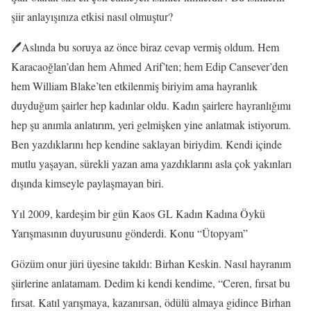
şiir anlayışınıza etkisi nasıl olmuştur?
🖊️Aslında bu soruya az önce biraz cevap vermiş oldum. Hem
Karacaoğlan’dan hem Ahmed Arif’ten; hem Edip Cansever’den
hem William Blake’ten etkilenmiş biriyim ama hayranlık
duyduğum şairler hep kadınlar oldu. Kadın şairlere hayranlığımı
hep şu anımla anlatırım, yeri gelmişken yine anlatmak istiyorum.
Ben yazdıklarını hep kendine saklayan biriydim. Kendi içinde
mutlu yaşayan, sürekli yazan ama yazdıklarını asla çok yakınları
dışında kimseyle paylaşmayan biri.
Yıl 2009, kardeşim bir gün Kaos GL Kadın Kadına Öykü
Yarışmasının duyurusunu gönderdi. Konu “Ütopyam”
Gözüm onur jüri üyesine takıldı: Birhan Keskin. Nasıl hayranım
şiirlerine anlatamam. Dedim ki kendi kendime, “Ceren, fırsat bu
fırsat. Katıl yarışmaya, kazanırsan, ödülü almaya gidince Birhan