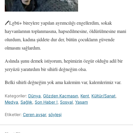
🖊️Lgbti+ bireylere yapılan ayrımcılığı engellerdim, sokak
hayvanlarının toplanmasına, hapsedilmesine, öldürülmesine mani
olurdum, kadına şiddete dur der, bütün çocukların güvende
olmasını sağlardım.
Aslında şunu demek istiyorum, hepimizin özgür olduğu adil bir
yeryüzü yaratırdım bir sihirli değneğim olsa.
Belki sihirli değneğim yok ama kalemim var, kalemlerimiz var.
Kategoriler:
Dünya
,
Gözden Kaçmasın
,
Kent
,
Kültür/Sanat
,
Medya
,
Sağlık
,
Son Haber !
,
Sosyal
,
Yaşam
Etiketler:
Ceren avşar
,
söyleşi