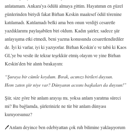
anlatamam. Ankara’ya ödülü almaya gittim. Hayatımın en güzel
günlerinden biriydi fakat Birhan Keskin maalesef ödül törenine
katılamadı. Katılamadı belki ama ben onun verdiği cesaretle
yazdıklarımı paylaşabilen biri oldum. Kadın şairler, sadece şiir
anlayışıma etki etmedi, beni yazma konusunda cesaretlendirdiler
de. İyi ki varlar, iyi ki yazıyorlar. Birhan Keskin’e ve tabii ki Kaos
GL’ye bu vesile ile tekrar teşekkür etmiş olayım ve yine Birhan
Keskin’den bir alıntı bırakayım:
“Şuraya bir cümle koydum. Bırak, acımızı birileri duysun.
Hem zaten şiir niye var? Dünyanın acısını başkaları da duysun!”
Şiir, size göre bir anlam arayışı mı, yoksa anlam yaratma süreci
mi? Bu bağlamda, şiirlerinizle ne tür bir anlam dünyası
kuruyorsunuz?
🖊️Anlam deyince ben edebiyattan çok ruh bilimine yaklaşıyorum