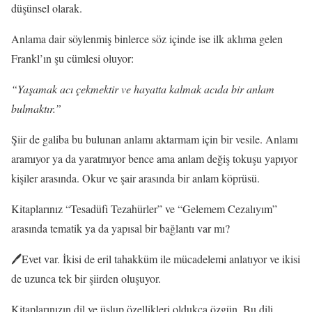
düşünsel olarak.
Anlama dair söylenmiş binlerce söz içinde ise ilk aklıma gelen
Frankl’ın şu cümlesi oluyor:
“Yaşamak acı çekmektir ve hayatta kalmak acıda bir anlam
bulmaktır.”
Şiir de galiba bu bulunan anlamı aktarmam için bir vesile. Anlamı
aramıyor ya da yaratmıyor bence ama anlam değiş tokuşu yapıyor
kişiler arasında. Okur ve şair arasında bir anlam köprüsü.
Kitaplarınız “Tesadüfi Tezahürler” ve “Gelemem Cezalıyım”
arasında tematik ya da yapısal bir bağlantı var mı?
🖊️Evet var. İkisi de eril tahakküm ile mücadelemi anlatıyor ve ikisi
de uzunca tek bir şiirden oluşuyor.
Kitaplarınızın dil ve üslup özellikleri oldukça özgün. Bu dili