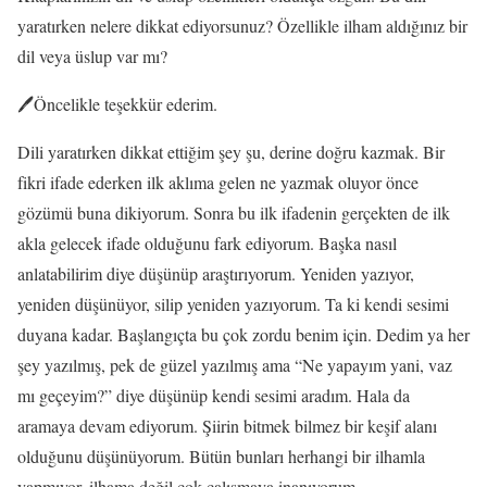
yaratırken nelere dikkat ediyorsunuz? Özellikle ilham aldığınız bir
dil veya üslup var mı?
🖊️Öncelikle teşekkür ederim.
Dili yaratırken dikkat ettiğim şey şu, derine doğru kazmak. Bir
fikri ifade ederken ilk aklıma gelen ne yazmak oluyor önce
gözümü buna dikiyorum. Sonra bu ilk ifadenin gerçekten de ilk
akla gelecek ifade olduğunu fark ediyorum. Başka nasıl
anlatabilirim diye düşünüp araştırıyorum. Yeniden yazıyor,
yeniden düşünüyor, silip yeniden yazıyorum. Ta ki kendi sesimi
duyana kadar. Başlangıçta bu çok zordu benim için. Dedim ya her
şey yazılmış, pek de güzel yazılmış ama “Ne yapayım yani, vaz
mı geçeyim?” diye düşünüp kendi sesimi aradım. Hala da
aramaya devam ediyorum. Şiirin bitmek bilmez bir keşif alanı
olduğunu düşünüyorum. Bütün bunları herhangi bir ilhamla
yapmıyor, ilhama değil çok çalışmaya inanıyorum.