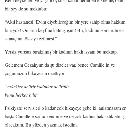
Beni heykelleri ve yaşam öyküsü kadar derinden etkilemiş olan
bir şey de şu mektubu:
“Akıl hastanesi! Evim diyebileceğim bir yere sahip olma hakkım
bile yok! Onların keyfine kalmış işim! Bu, kadının sömürülmesi,
sanatçının ölesiye ezilmesi.”
Yersiz yurtsuz bırakılmış bir kadının haklı isyanı bu mektup.
Gelemem Cezalıyım’da şu dizeler var, bence Camille’in ve
çoğumuzun hikayesini özetliyor:
“erkekler delirir kadınlar delirtilir
bunu herkes bilir”
Psikiyatri servisleri o kadar çok hikayeye gebe ki, anlatmasam en
başta Camille’e sonra kendime ve ne çok kadına haksızlık etmiş
olacaktım. Bu yüzden yazmak istedim.