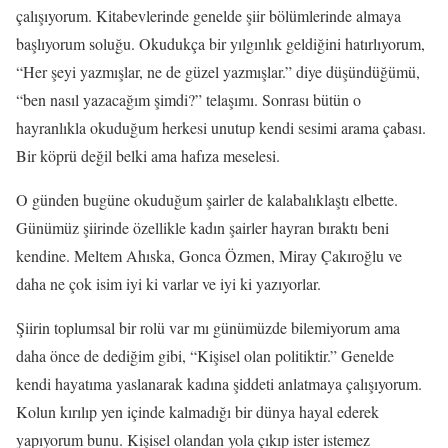
çalışıyorum. Kitabevlerinde genelde şiir bölümlerinde almaya
başlıyorum soluğu. Okudukça bir yılgınlık geldiğini hatırlıyorum,
“Her şeyi yazmışlar, ne de güzel yazmışlar.” diye düşündüğümü,
“ben nasıl yazacağım şimdi?” telaşımı. Sonrası bütün o
hayranlıkla okuduğum herkesi unutup kendi sesimi arama çabası.
Bir köprü değil belki ama hafıza meselesi.
O günden bugüne okuduğum şairler de kalabalıklaştı elbette.
Günümüz şiirinde özellikle kadın şairler hayran bıraktı beni
kendine. Meltem Ahıska, Gonca Özmen, Miray Çakıroğlu ve
daha ne çok isim iyi ki varlar ve iyi ki yazıyorlar.
Şiirin toplumsal bir rolü var mı günümüzde bilemiyorum ama
daha önce de dediğim gibi, “Kişisel olan politiktir.” Genelde
kendi hayatıma yaslanarak kadına şiddeti anlatmaya çalışıyorum.
Kolun kırılıp yen içinde kalmadığı bir dünya hayal ederek
yapıyorum bunu. Kişisel olandan yola çıkıp ister istemez