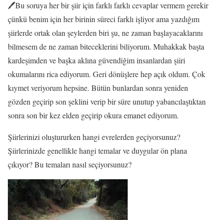
🖊️Bu soruya her bir şiir için farklı farklı cevaplar vermem gerekir
çünkü benim için her birinin süreci farklı işliyor ama yazdığım
şiirlerde ortak olan şeylerden biri şu, ne zaman başlayacaklarını
bilmesem de ne zaman biteceklerini biliyorum. Muhakkak başta
kardeşimden ve başka aklına güvendiğim insanlardan şiiri
okumalarını rica ediyorum. Geri dönüşlere hep açık oldum. Çok
kıymet veriyorum hepsine. Bütün bunlardan sonra yeniden
gözden geçirip son şeklini verip bir süre unutup yabancılaştıktan
sonra son bir kez elden geçirip okura emanet ediyorum.
Şiirlerinizi oluştururken hangi evrelerden geçiyorsunuz?
Şiirlerinizde genellikle hangi temalar ve duygular ön plana
çıkıyor? Bu temaları nasıl seçiyorsunuz?