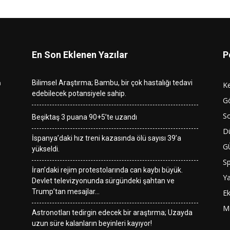
En Son Eklenen Yazılar
P
n
Bilimsel Araştırma; Bambu, bir çok hastalığı tedavi
K
edebilecek potansiyele sahip.
G
So
Beşiktaş 3 puana 90+5’te uzandı
D
İspanya’daki hız treni kazasında ölü sayısı 39’a
G
yükseldi.
S
İran’daki rejim protestolarında can kaybı büyük.
Y
Devlet televizyonunda sürgündeki şahtan ve
Trump’tan mesajlar…
E
M
Astronotları tedirgin edecek bir araştırma; Uzayda
uzun süre kalanların beyinleri kayıyor!