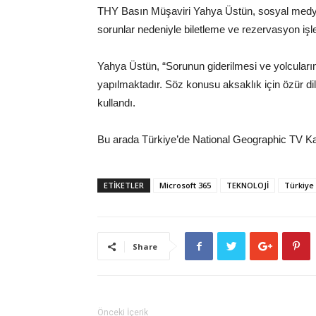
THY Basın Müşaviri Yahya Üstün, sosyal medya
sorunlar nedeniyle biletleme ve rezervasyon işle
Yahya Üstün, “Sorunun giderilmesi ve yolcular
yapılmaktadır. Söz konusu aksaklık için özür dile
kullandı.
Bu arada Türkiye’de National Geographic TV Ka
ETİKETLER
Microsoft 365
TEKNOLOJİ
Türkiye
Share
Önceki İçerik