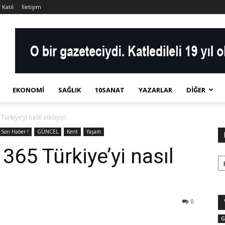
 Katıl
İletişim
EKONOMI
SAĞLIK
10SANAT
YAZARLAR
DIĞER
rkiye’yi nasıl etkiliyor.
Son Haber !
GÜNCEL
Kent
Yaşam
65 Türkiye’yi nasıl
Ka
0
G