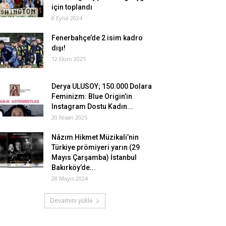
için toplandı
8 Eylül 2024
Fenerbahçe’de 2 isim kadro
dışı!
12 Ekim 2025
Derya ULUSOY; 150.000 Dolara
Feminizm: Blue Origin’in
Instagram Dostu Kadın...
20 Nisan 2025
Nâzım Hikmet Müzikali’nin
Türkiye prömiyeri yarın (29
Mayıs Çarşamba) İstanbul
Bakırköy’de...
28 Mayıs 2024
Devamını yükle