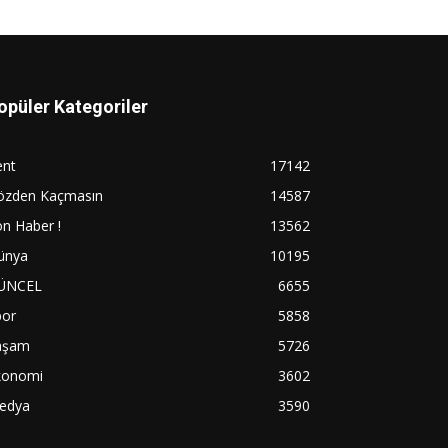
opüler Kategoriler
ent
17142
özden Kaçmasın
14587
n Haber !
13562
ünya
10195
ÜNCEL
6655
por
5858
aşam
5726
konomi
3602
edya
3590