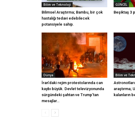
Bilim ve Teknoloji
GÜNCEL
Bilimsel Araştırma; Bambu, bir çok
Beşiktaş 3 
hastalığı tedavi edebilecek
potansiyele sahip.
Dünya
Bilim ve Tek
İran’daki rejim protestolarında can
Astronotları
kaybı büyük. Devlet televizyonunda
araştırma; 
sürgündeki şahtan ve Trump’tan
kalanların b
mesajlar…