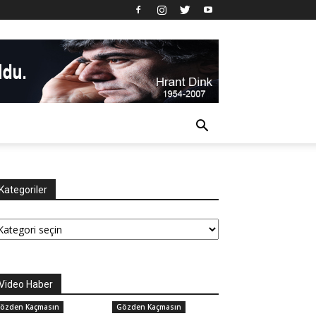
Kategoriler
tegoriler
Video Haber
özden Kaçmasın
Gözden Kaçmasın