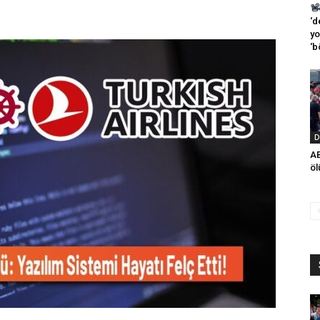
‘d
yo
‘b
D
AB
öl