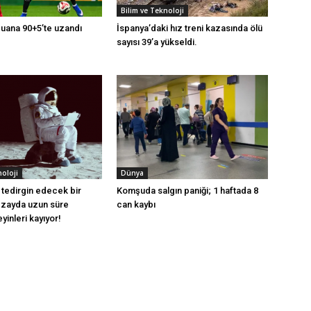
Bilim ve Teknoloji
puana 90+5’te uzandı
İspanya’daki hız treni kazasında ölü
sayısı 39’a yükseldi.
noloji
Dünya
 tedirgin edecek bir
Komşuda salgın paniği; 1 haftada 8
Uzayda uzun süre
can kaybı
eyinleri kayıyor!