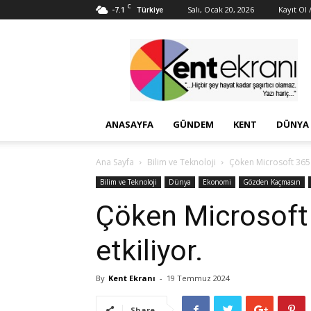
C
-7.1
Salı, Ocak 20, 2026
Kayıt Ol /
Türkiye
Kent
Ekranı
ANASAYFA
GÜNDEM
KENT
DÜNYA
Ana Sayfa
Bilim ve Teknoloji
Çöken Microsoft 365 Tü
Bilim ve Teknoloji
Dünya
Ekonomi
Gözden Kaçmasın
Çöken Microsoft 3
etkiliyor.
By
Kent Ekranı
-
19 Temmuz 2024
Share