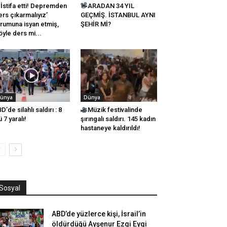
İstifa etti! Depremden
ARADAN 34 YIL
ers çıkarmalıyız’
GEÇMİŞ. İSTANBUL AYNI
rumuna isyan etmiş,
ŞEHİR Mİ?
öyle ders mi...
ünya
Dünya
D’de silahlı saldırı : 8
Müzik festivalinde
ü 7 yaralı!
şırıngalı saldırı. 145 kadın
hastaneye kaldırıldı!
Sosyal
ABD’de yüzlerce kişi, İsrail’in
öldürdüğü Ayşenur Ezgi Eygi