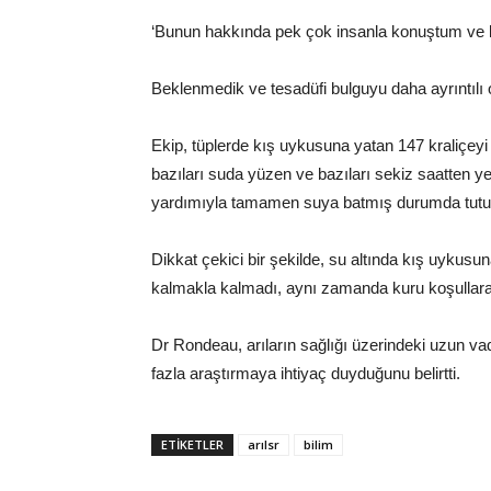
‘Bunun hakkında pek çok insanla konuştum ve ki
Beklenmedik ve tesadüfi bulguyu daha ayrıntılı 
Ekip, tüplerde kış uykusuna yatan 147 kraliçeyi t
bazıları suda yüzen ve bazıları sekiz saatten y
yardımıyla tamamen suya batmış durumda tutul
Dikkat çekici bir şekilde, su altında kış uykusu
kalmakla kalmadı, aynı zamanda kuru koşullara 
Dr Rondeau, arıların sağlığı üzerindeki uzun vade
fazla araştırmaya ihtiyaç duyduğunu belirtti.
ETİKETLER
arılsr
bilim