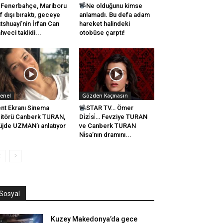
Fenerbahçe, Mariboru
Ne olduğunu kimse
f dışı bıraktı, geceye
anlamadı. Bu defa adam
tshuayi’nin İrfan Can
hareket halindeki
hveci taklidi...
otobüse çarptı!
enel
Gözden Kaçmasın
nt Ekranı Sinema
STAR TV… Ömer
itörü Canberk TURAN,
Di̇zi̇si̇… Fevziye TURAN
jde UZMAN’ı anlatıyor
ve Canberk TURAN
Ni̇sa’nın dramını...
Sosyal
Kuzey Makedonya’da gece