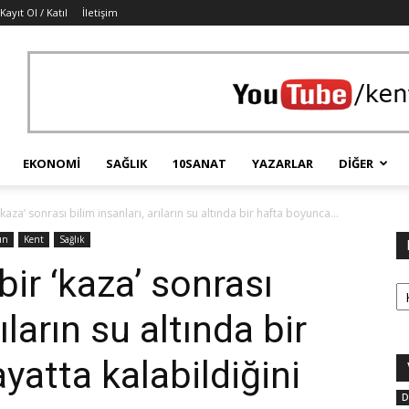
Kayıt Ol / Katıl
İletişim
EKONOMI
SAĞLIK
10SANAT
YAZARLAR
DIĞER
aza’ sonrası bilim insanları, arıların su altında bir hafta boyunca...
ın
Kent
Sağlık
ir ‘kaza’ sonrası
Ka
ıların su altında bir
yatta kalabildiğini
D