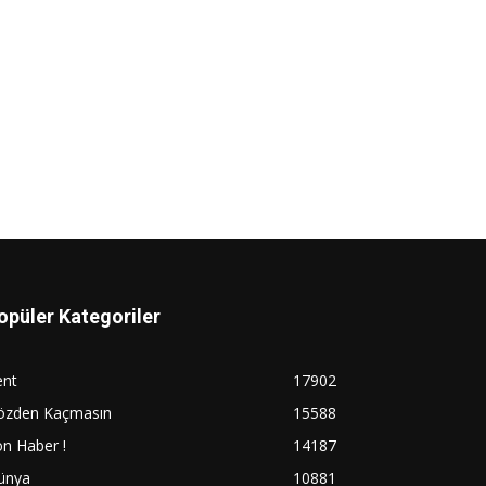
opüler Kategoriler
ent
17902
özden Kaçmasın
15588
n Haber !
14187
ünya
10881