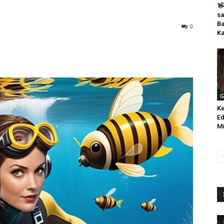
sa
Ba
0
Ka
G
Ke
Ed
Mü