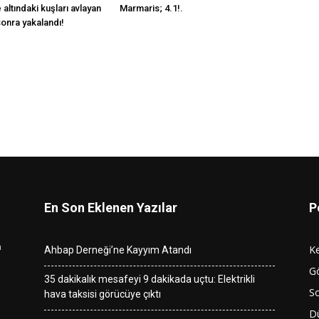
 altındaki kuşları avlayan
Marmaris; 4.1!.
 sonra yakalandı!
En Son Eklenen Yazılar
P
n
K
Ahbap Derneği’ne Kayyım Atandı
G
35 dakikalık mesafeyi 9 dakikada uçtu: Elektrikli
So
hava taksisi görücüye çıktı
D