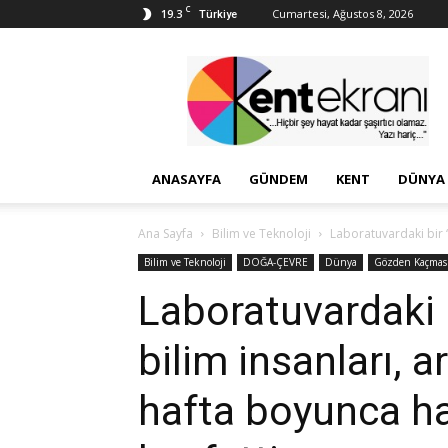
C
19.3
Cumartesi, Ağustos 8, 2026
Türkiye
Kent
Ekranı
ANASAYFA
GÜNDEM
KENT
DÜNYA
Ana Sayfa
Bilim ve Teknoloji
Laboratuvardaki bir ‘k
Bilim ve Teknoloji
DOĞA-ÇEVRE
Dünya
Gözden Kaçmas
Laboratuvardaki b
bilim insanları, ar
hafta boyunca ha