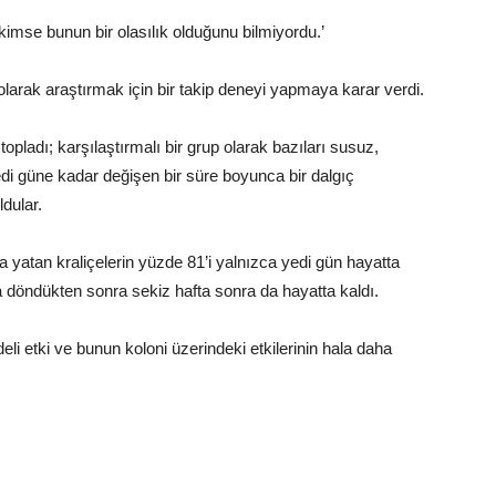
mse bunun bir olasılık olduğunu bilmiyordu.’
olarak araştırmak için bir takip deneyi yapmaya karar verdi.
opladı; karşılaştırmalı bir grup olarak bazıları susuz,
edi güne kadar değişen bir süre boyunca bir dalgıç
dular.
na yatan kraliçelerin yüzde 81’i yalnızca yedi gün hayatta
döndükten sonra sekiz hafta sonra da hayatta kaldı.
li etki ve bunun koloni üzerindeki etkilerinin hala daha