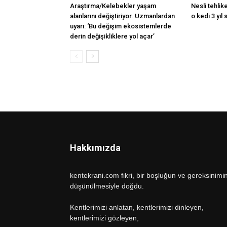
Araştırma/Kelebekler yaşam
Nesli tehlike
alanlarını değiştiriyor. Uzmanlardan
o kedi 3 yıl
uyarı: ‘Bu değişim ekosistemlerde
derin değişikliklere yol açar’
Hakkımızda
kentekrani.com fikri, bir boşluğun ve gereksinimi
düşünülmesiyle doğdu.
Kentlerimizi anlatan, kentlerimizi dinleyen,
kentlerimizi gözleyen,