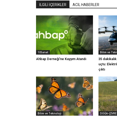
İLGİLİ İÇERİKLER
ACİL HABERLER
10Sanat
Bilim ve Tek
Ahbap Derneği’ne Kayyım Atandı
35 dakikalı
uçtu: Elektr
çıktı
Bilim ve Teknoloji
DOĞA-ÇEVRE