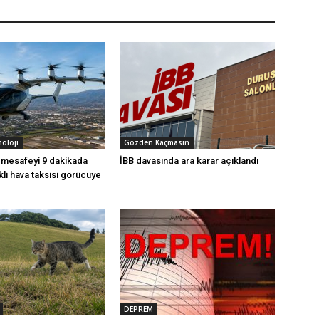
noloji
Gözden Kaçmasın
k mesafeyi 9 dakikada
İBB davasında ara karar açıklandı
ikli hava taksisi görücüye
DEPREM