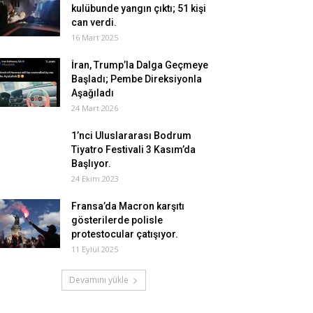
kulübunde yangın çıktı; 51 kişi
can verdi.
16 Mart 2025
İran, Trump’la Dalga Geçmeye
Başladı; Pembe Direksiyonla
Aşağıladı
24 Mart 2026
1’nci Uluslararası Bodrum
Tiyatro Festivali 3 Kasım’da
Başlıyor.
24 Ekim 2023
Fransa’da Macron karşıtı
gösterilerde polisle
protestocular çatışıyor.
11 Eylül 2025
Devamını yükle