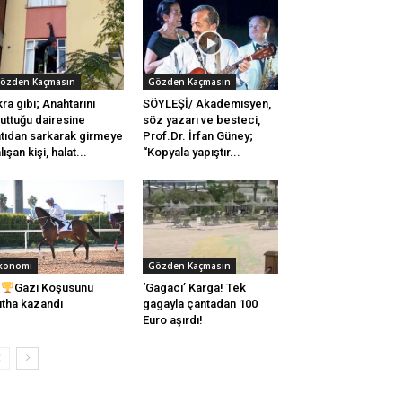
özden Kaçmasın
Gözden Kaçmasın
kra gibi; Anahtarını
SÖYLEŞİ/ Akademisyen,
uttuğu dairesine
söz yazarı ve besteci,
tıdan sarkarak girmeye
Prof.Dr. İrfan Güney;
lışan kişi, halat...
“Kopyala yapıştır...
konomi
Gözden Kaçmasın
Gazi Koşusunu
‘Gagacı’ Karga! Tek
tha kazandı
gagayla çantadan 100
Euro aşırdı!