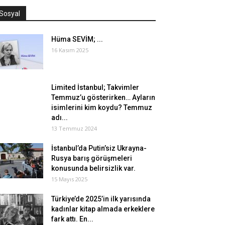
Sosyal
Hüma SEVİM; ...
16 Kasım 2025
Limited İstanbul; Takvimler
Temmuz’u gösterirken… Ayların
isimlerini kim koydu? Temmuz
adı...
13 Temmuz 2024
İstanbul’da Putin’siz Ukrayna-
Rusya barış görüşmeleri
konusunda belirsizlik var.
15 Mayıs 2025
Türkiye’de 2025’in ilk yarısında
kadınlar kitap almada erkeklere
fark attı. En...