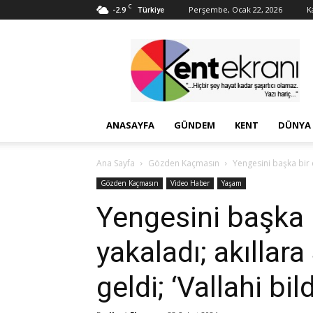
C
-2.9
Perşembe, Ocak 22, 2026
K
Türkiye
Kent
Ekranı
ANASAYFA
GÜNDEM
KENT
DÜNYA
Ana Sayfa
Gözden Kaçmasın
Yengesini başka bir e
Gözden Kaçmasın
Video Haber
Yaşam
Yengesini başka b
yakaladı; akıllara
geldi; ‘Vallahi bil