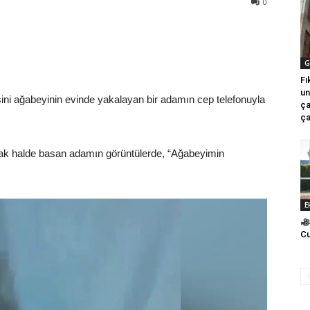
0
G
Fı
un
ni ağabeyinin evinde yakalayan bir adamın cep telefonuyla
ça
ça
ıplak halde basan adamın görüntülerde, “Ağabeyimin
E
Cu