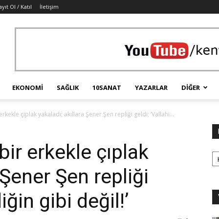
ayıt Ol / Katıl
İletişim
EKONOMI
SAĞLIK
10SANAT
YAZARLAR
DIĞER
rkekle çıplak yakaladı; akıllara Şener Şen repliği geldi; ‘Vallahi...
ir erkekle çıplak
Ka
 Şener Şen repliği
diğin gibi değil!’