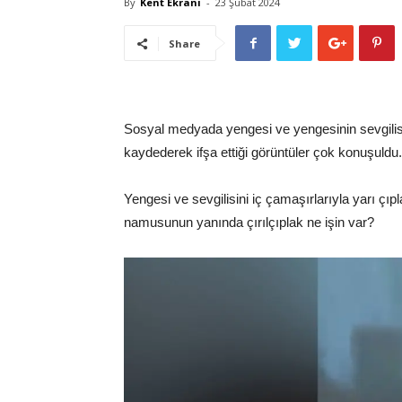
By
Kent Ekranı
-
23 Şubat 2024
Share
Sosyal medyada yengesi ve yengesinin sevgilisi
kaydederek ifşa ettiği görüntüler çok konuşuldu.
Yengesi ve sevgilisini iç çamaşırlarıyla yarı ç
namusunun yanında çırılçıplak ne işin var?