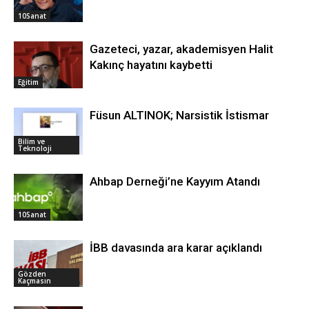
10Sanat
Gazeteci, yazar, akademisyen Halit
Kakınç hayatını kaybetti
Eğitim
Füsun ALTINOK; Narsistik İstismar
Bilim ve
Teknoloji
Ahbap Derneği’ne Kayyım Atandı
10Sanat
İBB davasında ara karar açıklandı
Gözden
Kaçmasın