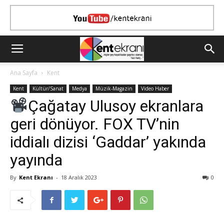
Ana Sayfa
Kent
Kent
Kültür/Sanat
Medya
Müzik-Magazin
Video Haber
Çağatay Ulusoy ekranlara
geri dönüyor. FOX TV’nin
iddialı dizisi ‘Gaddar’ yakında
yayında
By
Kent Ekranı
-
18 Aralık 2023
0