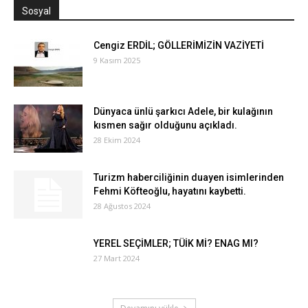
Sosyal
Cengiz ERDİL; GÖLLERİMİZİN VAZİYETİ
9 Kasım 2025
Dünyaca ünlü şarkıcı Adele, bir kulağının
kısmen sağır olduğunu açıkladı.
28 Ekim 2024
Turizm haberciliğinin duayen isimlerinden
Fehmi Köfteoğlu, hayatını kaybetti.
28 Ağustos 2024
YEREL SEÇİMLER; TÜİK Mİ? ENAG MI?
27 Mart 2024