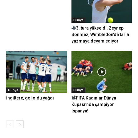
Dünya
3. tura yükseldi. Zeynep
Sönmez, Wimbledon’da tarih
yazmaya devam ediyor
Dünya
Dünya
İngiltere, gol oldu yağdı
FIFA Kadınlar Dünya
Kupası’nda şampiyon
İspanya!