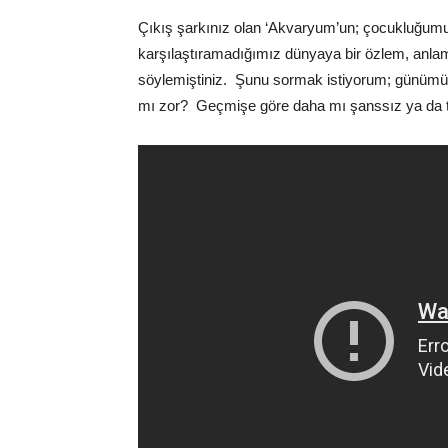
Çıkış şarkınız olan ‘Akvaryum’un; çocukluğumuz
karşılaştıramadığımız dünyaya bir özlem, anlam
söylemiştiniz. Şunu sormak istiyorum; günümüz
mı zor? Geçmişe göre daha mı şanssız ya da te