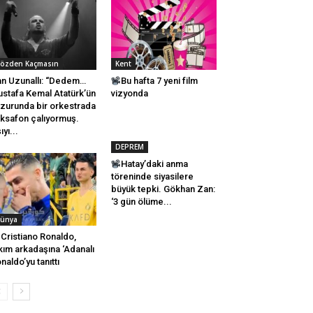
özden Kaçmasın
Kent
n Uzunallı: “Dedem…
Bu hafta 7 yeni film
stafa Kemal Atatürk’ün
vizyonda
zurunda bir orkestrada
ksafon çalıyormuş.
ıyı...
DEPREM
Hatay’daki anma
töreninde siyasilere
büyük tepki. Gökhan Zan:
‘3 gün ölüme...
ünya
Cristiano Ronaldo,
kım arkadaşına ‘Adanalı
naldo’yu tanıttı