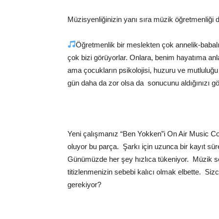
Müzisyenliğinizin yanı sıra müzik öğretmenliği
Öğretmenlik bir meslekten çok annelik-babalık
çok bizi görüyorlar. Onlara, benim hayatıma anl
ama çocukların psikolojisi, huzuru ve mutluluğu
gün daha da zor olsa da sonucunu aldığınızı gör
Yeni çalışmanız “Ben Yokken”i On Air Music Co
oluyor bu parça. Şarkı için uzunca bir kayıt süre
Günümüzde her şey hızlıca tükeniyor. Müzik se
titizlenmenizin sebebi kalıcı olmak elbette. Si
gerekiyor?