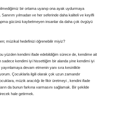
 bilmediğimiz bir ortama uyanıp ona ayak uydurmaya
 Sanırım yılmadan ve her seferinde daha kaliteli ve keyifli
apma gücünü kaybetmeyen insanlar da daha çok övgüyü
; müzikal hedefinizi öğrenebilir miyiz?
bu yüzden kendimi ifade edebildiğim sürece de, kendime ait
sadece kendimi iyi hissettiğim bir alanda yine kendimi iyi
mı yayınlamaya devam etmenin yanı sıra kesinlikle
iyorum. Çocuklarla ilgili olarak çok uzun zamandır
klara, müzik aracılığı ile fikir üretmeyi , kendini ifade
ların da bunun farkına varmasını sağlamak. Bir şekilde
irecek hale getirmek.