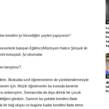
G
Ca
Mu
ine kendimi iyi hissettiğim şeyleri yapıyorum”
hu
sa
Aş
severlerle buluşan Eğitimci/Müzisyen Hatice Şimşek ile
erini konuştuk. İyi okumalar.
an tanıştınız?
D
irim. İlkokulda sınıf öğretmenimin de yüreklendirmesiyle
 benim için. Müzik öğretmenim bu konuda benimle
ta
Ro
nu anlamıştım. Sonrasında da dışa dönük bir çocuk
ildiğimi gördüm. Sanırım bu şekilde kendimi ifade
da bir bağ oluştu ve bugüne kadar kendimi ifade etme