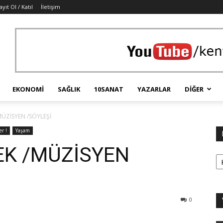
ayıt Ol / Katıl
İletişim
EKONOMI
SAĞLIK
10SANAT
YAZARLAR
DIĞER
MÜZİSYEN /SÖYLEŞİ
r !
Yaşam
EK /MÜZİSYEN
Ka
0