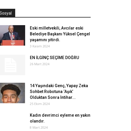
Sosyal
Eski milletvekili, Avcılar eski
Belediye Başkanı Yüksel Çengel
yaşamını yitirdi.
3 Kasım 2024
EN İLGİNÇ SEÇİME DOĞRU
26 Mart 2024
14 Yaşındaki Genç, Yapay Zeka
Sohbet Robotuna ‘Aşık’
Olduktan Sonra İntihar...
25 Ekim 2024
Kadın devrimci eyleme en yakın
olandır.
8 Mart 2024