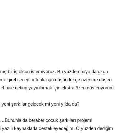
ış bir iş olsun istemiyoruz. Bu yüzden baya da uzun
şime girebileceğim topluluğu düşündükçe üzerime düşen
 hale getirip yayınlamak için ekstra özen gösteriyorum.
ler; yeni şarkılar gelecek mi yeni yılda da?
le …Bununla da beraber çocuk şarkıları projemi
li yazılı kaynaklarla destekleyeceğim. O yüzden dediğim