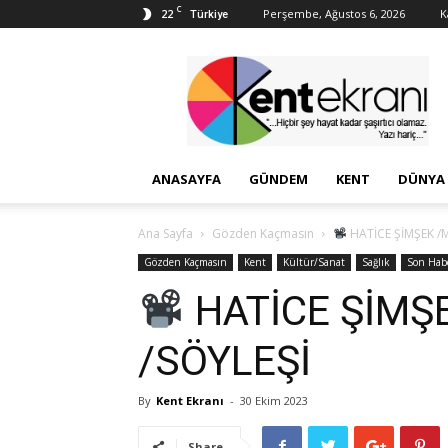
C
22
Perşembe, Ağustos 6, 2026
K
Türkiye
Kent
Ekranı
ANASAYFA
GÜNDEM
KENT
DÜNYA
Ana Sayfa
Gözden Kaçmasın
HATİCE ŞİMŞEK /
Gözden Kaçmasın
Kent
Kültür/Sanat
Sağlık
Son Habe
HATİCE ŞİMŞ
/SÖYLEŞİ
By
Kent Ekranı
-
30 Ekim 2023
Share