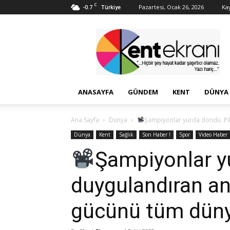
C
-0.7
Pazartesi, Ocak 26, 2026
Kay
Türkiye
Kent
Ekranı
ANASAYFA
GÜNDEM
KENT
DÜNYA
Ana Sayfa
Dünya
Şampiyonlar yurda döndü. Pil
Dünya
Kent
Sağlık
Son Haber !
Spor
Video Haber
Şampiyonlar y
duygulandıran an
gücünü tüm düny