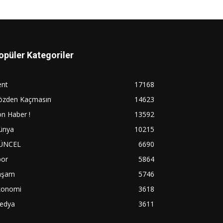
opüler Kategoriler
ent
17168
özden Kaçmasın
14623
n Haber !
13592
ünya
10215
ÜNCEL
6690
por
5864
aşam
5746
konomi
3618
edya
3611