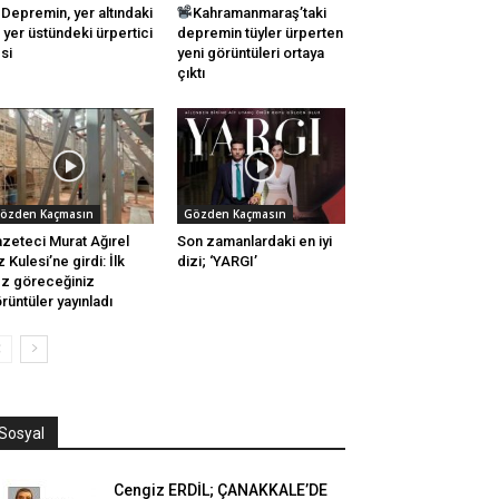
Depremin, yer altındaki
Kahramanmaraş’taki
 yer üstündeki ürpertici
depremin tüyler ürperten
si
yeni görüntüleri ortaya
çıktı
özden Kaçmasın
Gözden Kaçmasın
zeteci Murat Ağırel
Son zamanlardaki en iyi
z Kulesi’ne girdi: İlk
dizi; ‘YARGI’
z göreceğiniz
rüntüler yayınladı
Sosyal
Cengiz ERDİL; ÇANAKKALE’DE