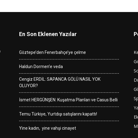
En Son Eklenen Yazılar
P
n
K
Göztepe’den Fenerbahçe’ye çelme
G
Haldun Dormen’e veda
So
Cengiz ERDİL: SAPANCA GÖLÜ NASIL YOK
D
OLUYOR?
G
S
İsmet HERGÜNŞEN: Kuşatma Planları ve Casus Belli
Y
Temu Türkiye, Yurtdışı satışlarını kapattı!
E
M
Yine kadın, yine vahşi cinayet