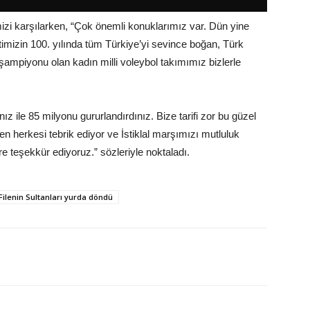
mizi karşılarken, “Çok önemli konuklarımız var. Dün yine
imizin 100. yılında tüm Türkiye’yi sevince boğan, Türk
mpiyonu olan kadın milli voleybol takımımız bizlerle
z ile 85 milyonu gururlandırdınız. Bize tarifi zor bu güzel
 herkesi tebrik ediyor ve İstiklal marşımızı mutluluk
e teşekkür ediyoruz.” sözleriyle noktaladı.
Filenin Sultanları yurda döndü