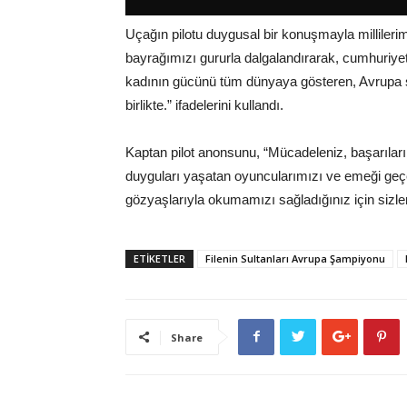
Uçağın pilotu duygusal bir konuşmayla millileri
bayrağımızı gururla dalgalandırarak, cumhuriyet
kadının gücünü tüm dünyaya gösteren, Avrupa şa
birlikte.” ifadelerini kullandı.
Kaptan pilot anonsunu, “Mücadeleniz, başarılarını
duyguları yaşatan oyuncularımızı ve emeği geçen
gözyaşlarıyla okumamızı sağladığınız için sizler
ETİKETLER
Filenin Sultanları Avrupa Şampiyonu
Share