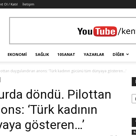
ıt Ol / Katıl
İletişim
EKONOMI
SAĞLIK
10SANAT
YAZARLAR
DIĞER
ottan duygulandıran anons: ‘Türk kadının gücünü tüm dünyaya gösteren…’
urda döndü. Pilottan
Ka
ons: ‘Türk kadının
aya gösteren…’
K