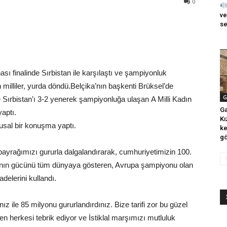
0
ve
se
ı finalinde Sırbistan ile karşılaştı ve şampiyonluk
milliler, yurda döndü.Belçika’nın başkenti Brüksel’de
G
Sırbistan’ı 3-2 yenerek şampiyonluğa ulaşan A Milli Kadın
Ga
yaptı.
Kı
usal bir konuşma yaptı.
ke
gö
 bayrağımızı gururla dalgalandırarak, cumhuriyetimizin 100.
dının gücünü tüm dünyaya gösteren, Avrupa şampiyonu olan
adelerini kullandı.
z ile 85 milyonu gururlandırdınız. Bize tarifi zor bu güzel
 herkesi tebrik ediyor ve İstiklal marşımızı mutluluk