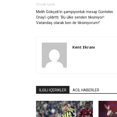
Önceki İçerik
Melih Gökçek’in şampiyonluk mesajı Güntekin
Onay’ı çıldırttı: ‘Bu ülke senden tiksiniyor!
Vatandaş olarak ben de tiksiniyorum!’
Kent Ekranı
İLGİLİ İÇERİKLER
ACİL HABERLER