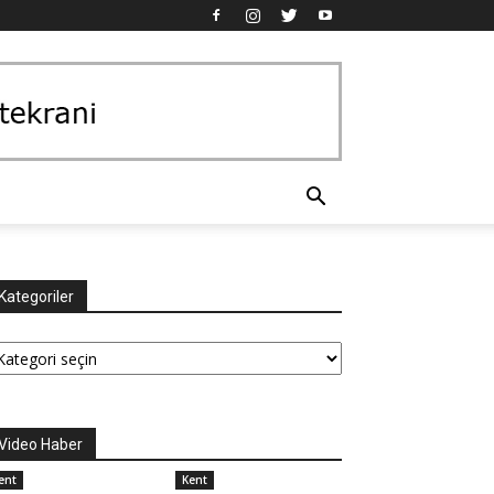
Kategoriler
tegoriler
Video Haber
ent
Kent