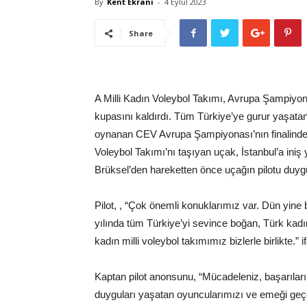
By
Kent Ekranı
-
4 Eylül 2023
Share
A Milli Kadın Voleybol Takımı, Avrupa Şampiyonas
kupasını kaldırdı. Tüm Türkiye’ye gurur yaşatan 
oynanan CEV Avrupa Şampiyonası’nın finalinde 
Voleybol Takımı’nı taşıyan uçak, İstanbul’a iniş 
Brüksel’den hareketten önce uçağın pilotu duyg
Pilot, , “Çok önemli konuklarımız var. Dün yine
yılında tüm Türkiye’yi sevince boğan, Türk ka
kadın milli voleybol takımımız bizlerle birlikte.” if
Kaptan pilot anonsunu, “Mücadeleniz, başarılarını
duyguları yaşatan oyuncularımızı ve emeği geçen