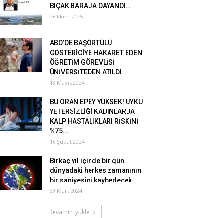
BIÇAK BARAJA DAYANDI…
26 Ekim 2025
ABD’DE BAŞÖRTÜLÜ
GÖSTERİCİYE HAKARET EDEN
ÖĞRETİM GÖREVLİSİ
ÜNİVERSİTEDEN ATILDI
13 Mayıs 2024
BU ORAN EPEY YÜKSEK! UYKU
YETERSİZLİĞİ KADINLARDA
KALP HASTALIKLARI RİSKİNİ
%75...
16 Şubat 2024
Birkaç yıl içinde bir gün
dünyadaki herkes zamanının
bir saniyesini kaybedecek.
30 Mart 2024
Devamını yükle