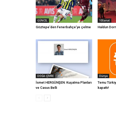
GÜNCEL
10Sanat
Göztepe’den Fenerbahçe’ye çelme
Haldun Dor
DOĞA-ÇEVRE
Dünya
İsmet HERGÜNŞEN: Kuşatma Planları
Temu Türkiye
ve Casus Belli
kapattı!