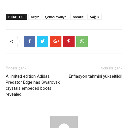
ETİKETLER
beşiz
Çekoslovakya
hamile
Sağlık
Önceki İçerik
Sonraki İçerik
A limited edition Adidas
Enflasyon tahmini yükseltildi!
Predator Edge has Swarovski
crystals embeded boots
revealed.