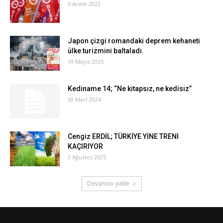
5 Aralık 2022
Japon çizgi romandaki deprem kehaneti
ülke turizmini baltaladı.
19 Mayıs 2025
Kediname 14; “Ne kitapsız, ne kedisiz”
30 Mart 2024
Cengiz ERDİL; TÜRKİYE YİNE TRENİ
KAÇIRIYOR
3 Ağustos 2025
Devamını yükle