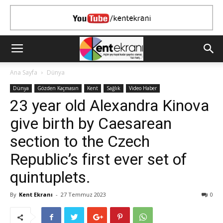
Ana Sayfa
Dünya
Dünya
Gözden Kaçmasın
Kent
Sağlık
Video Haber
23 year old Alexandra Kinova
give birth by Caesarean
section to the Czech
Republic’s first ever set of
quintuplets.
By
Kent Ekranı
-
27 Temmuz 2023
0