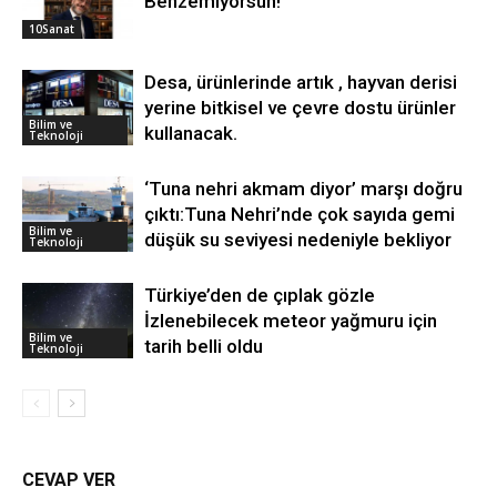
Benzemiyorsun!”
10Sanat
Desa, ürünlerinde artık , hayvan derisi
yerine bitkisel ve çevre dostu ürünler
Bilim ve
kullanacak.
Teknoloji
‘Tuna nehri akmam diyor’ marşı doğru
çıktı:Tuna Nehri’nde çok sayıda gemi
Bilim ve
düşük su seviyesi nedeniyle bekliyor
Teknoloji
Türkiye’den de çıplak gözle
İzlenebilecek meteor yağmuru için
Bilim ve
tarih belli oldu
Teknoloji
CEVAP VER