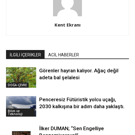
Kent Ekranı
İLGİLİ İÇERİKLER
ACİL HABERLER
Görenler hayran kalıyor. Ağaç değil
adeta bal şelalesi
DOĞA-ÇEVRE
Penceresiz Fütüristik yolcu uçağı,
2030 kalkışına bir adım daha yaklaştı.
Bilim ve
Teknoloji
İlker DUMAN; “Sen Engelliye