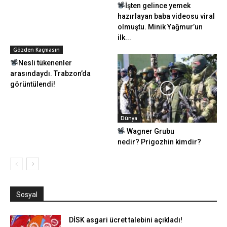
İşten gelince yemek
hazırlayan baba videosu viral
olmuştu. Minik Yağmur’un
ilk...
Gözden Kaçmasın
Nesli tükenenler
arasındaydı. Trabzon’da
görüntülendi!
Dünya
Wagner Grubu
nedir? Prigozhin kimdir?
Sosyal
DİSK asgari ücret talebini açıkladı!