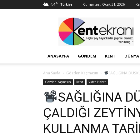
C
4.4
Cumartesi, Ocak 31, 2026
Kay
Türkiye
Kent
Ekranı
ANASAYFA
GÜNDEM
KENT
DÜNYA
Ana Sayfa
Gözden Kaçmasın
SAĞLIĞINA DÜŞKÜ
Gözden Kaçmasın
Kent
Video Haber
SAĞLIĞINA DÜ
ÇALDIĞI ZEYTİN
KULLANMA TARİH