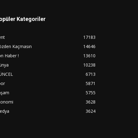
opüler Kategoriler
ent
17183
özden Kaçmasın
14646
n Haber !
13610
ünya
10238
ÜNCEL
6713
por
5871
aşam
5755
konomi
3628
edya
3624