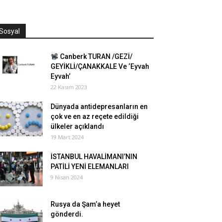
Sosyal
Canberk TURAN /GEZİ/
GEYİKLİ/ÇANAKKALE Ve ‘Eyvah
Eyvah’
22 Kasım 2023
Dünyada antidepresanların en
çok ve en az reçete edildiği
ülkeler açıklandı
19 Mart 2024
İSTANBUL HAVALİMANI’NIN
PATİLİ YENİ ELEMANLARI
9 Nisan 2024
Rusya da Şam’a heyet
gönderdi.