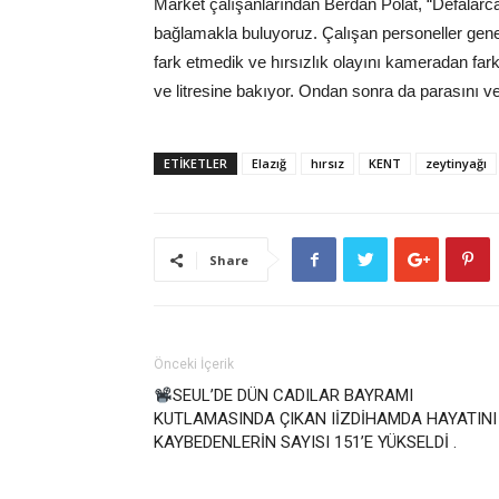
Market çalışanlarından Berdan Polat, “Defalarca
bağlamakla buluyoruz. Çalışan personeller gen
fark etmedik ve hırsızlık olayını kameradan far
ve litresine bakıyor. Ondan sonra da parasını ve
ETİKETLER
Elazığ
hırsız
KENT
zeytinyağı
Share
Önceki İçerik
SEUL’DE DÜN CADILAR BAYRAMI
KUTLAMASINDA ÇIKAN IİZDİHAMDA HAYATINI
KAYBEDENLERİN SAYISI 151’E YÜKSELDİ .