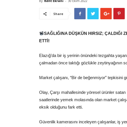
By
Kent Ekranı
-
30 Ekim 2022
Share
SAĞLIĞINA DÜŞKÜN HIRSIZ; ÇALDIĞI 
ETTİ!
Elazığ’da bir iş yerinin önündeki tezgahta yaşa
çalmadan önce taktığı gözlükle zeytinyağının so
Market çalışanı, “Bir de beğenmiyor” tepkisini g
Olay, Çarşı mahallesinde yöresel ürünler satan 
saatlerinde yemek molasında olan market çalışa
eksik olduğunu fark etti.
Güvenlik kamerasını inceleyen çalışanlar, iş yer