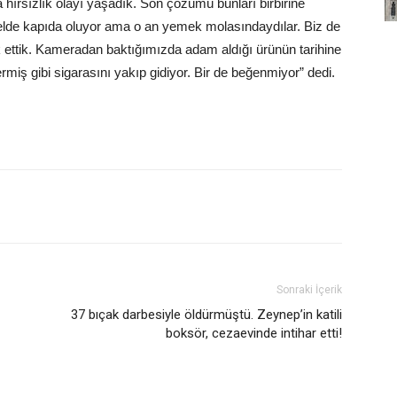
 hırsızlık olayı yaşadık. Son çözümü bunları birbirine
elde kapıda oluyor ama o an yemek molasındaydılar. Biz de
k ettik. Kameradan baktığımızda adam aldığı ürünün tarihine
rmiş gibi sigarasını yakıp gidiyor. Bir de beğenmiyor” dedi.
Sonraki İçerik
37 bıçak darbesiyle öldürmüştü. Zeynep’in katili
boksör, cezaevinde intihar etti!