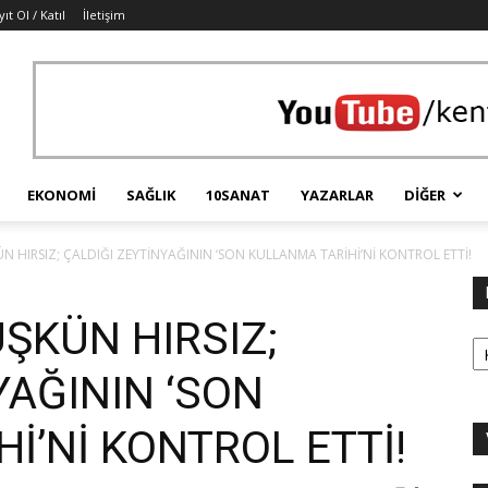
ıt Ol / Katıl
İletişim
EKONOMI
SAĞLIK
10SANAT
YAZARLAR
DIĞER
N HIRSIZ; ÇALDIĞI ZEYTİNYAĞININ ‘SON KULLANMA TARİHİ’Nİ KONTROL ETTİ!
ŞKÜN HIRSIZ;
Ka
YAĞININ ‘SON
İ’Nİ KONTROL ETTİ!