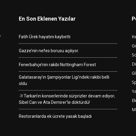
En Son Eklenen Yazılar
P
n
K
Fatih Ürek hayatını kaybetti
G
Gazze’nin nefes borusu açılıyor.
So
D
Fenerbahçe’nin rakibi Nottingham Forest
G
Galatasaray’ın Şampiyonlar Ligi’ndeki rakibi belli
S
oldu
Y
Tarkan’ın konserlerinde sürprizler devam ediyor;
E
Sibel Can ve Ata Demirer’le döktürdü!
M
Restoranlarda ek ücrete yasak başladı