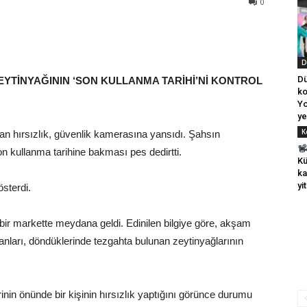
0
D
Dü
ZEYTİNYAĞININ ‘SON KULLANMA TARİHİ’Nİ KONTROL
ko
Yo
ye
K
nan hırsızlık, güvenlik kamerasına yansıdı. Şahsın
n kullanma tarihine bakması pes dedirtti.
K
ka
yit
österdi.
bir markette meydana geldi. Edinilen bilgiye göre, akşam
nları, döndüklerinde tezgahta bulunan zeytinyağlarının
inin önünde bir kişinin hırsızlık yaptığını görünce durumu