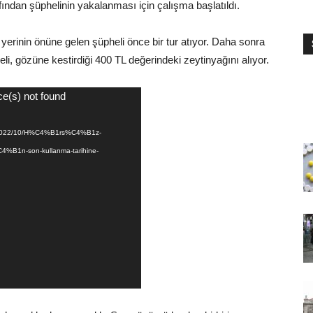
rafından şüphelinin yakalanması için çalışma başlatıldı.
erinin önüne gelen şüpheli önce bir tur atıyor. Daha sonra
eli, gözüne kestirdiği 400 TL değerindeki zeytinyağını alıyor.
ce(s) not found
ads/2022/10/H%C4%B1rs%C4%B1z-
1n-son-kullanma-tarihine-