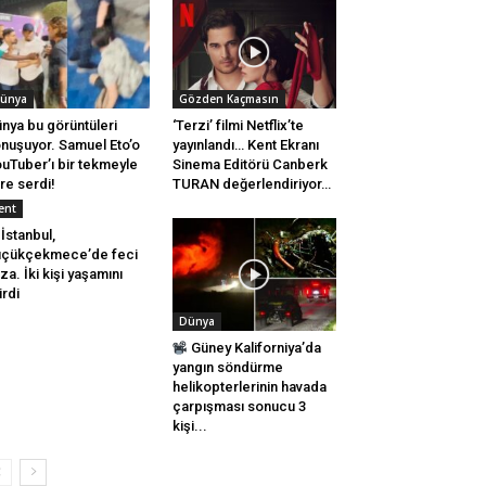
ünya
Gözden Kaçmasın
nya bu görüntüleri
‘Terzi’ filmi Netflix’te
nuşuyor. Samuel Eto’o
yayınlandı… Kent Ekranı
uTuber’ı bir tekmeyle
Sinema Editörü Canberk
re serdi!
TURAN değerlendiriyor…
ent
İstanbul,
üçükçekmece’de feci
za. İki kişi yaşamını
irdi
Dünya
Güney Kaliforniya’da
yangın söndürme
helikopterlerinin havada
çarpışması sonucu 3
kişi...