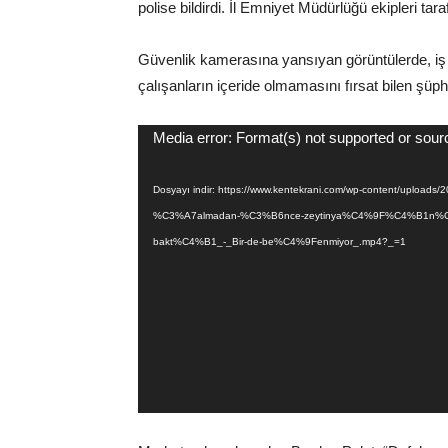
polise bildirdi. İl Emniyet Müdürlüğü ekipleri ta
Güvenlik kamerasına yansıyan görüntülerde, iş y
çalışanların içeride olmamasını fırsat bilen şüph
Video
Media error: Format(s) not supported or sour
oynatıcı
Dosyayı indir: https://www.kentekrani.com/wp-content/uplo
%C3%A7almadan-%C3%B6nce-zeytinya%C4%9F%C4%B1n%C4%B
bakt%C4%B1_-_Bir-de-be%C4%9Fenmiyor_.mp4?_=1