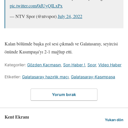
pic.twitter.com/0dUyQILxPx
— NTV Spor (@ntvspor)
July 24, 2022
Kalan bölümde başka gol sesi çıkmadı ve Galatasaray, seyircisi
önünde Kasımpaşa’yı 2-1 mağlup etti.
Kategoriler:
Gözden Kaçmasın
,
Son Haber !
,
Spor
,
Video Haber
Etiketler:
Galatasaray hazırlık maçı
,
Galatasaray-Kasımpaşa
Yorum bırak
Kent Ekranı
Yukarı dön