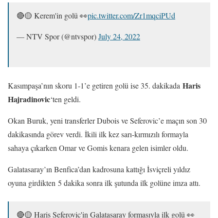
🔴🟡 Kerem'in golü 👀
pic.twitter.com/Zr1mqciPUd
— NTV Spor (@ntvspor)
July 24, 2022
Haris
Kasımpaşa’nın skoru 1-1’e getiren golü ise 35. dakikada
Hajradinovic
‘ten geldi.
Okan Buruk, yeni transferler Dubois ve Seferovic’e maçın son 30
dakikasında görev verdi. İkili ilk kez sarı-kırmızılı formayla
sahaya çıkarken Omar ve Gomis kenara gelen isimler oldu.
Galatasaray’ın Benfica’dan kadrosuna kattığı İsviçreli yıldız
oyuna girdikten 5 dakika sonra ilk şutunda ilk golüne imza attı.
🔴🟡 Haris Seferovic'in Galatasaray formasıyla ilk golü 👀