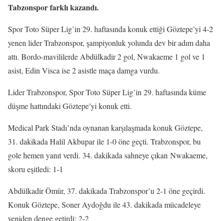
Tabzonspor farklı kazandı.
Spor Toto Süper Lig’in 29. haftasında konuk ettiği Göztepe’yi 4-2
yenen lider Trabzonspor, şampiyonluk yolunda dev bir adım daha
attı. Bordo-mavililerde Abdülkadir 2 gol, Nwakaeme 1 gol ve 1
asist, Edin Visca ise 2 asistle maça damga vurdu.
Lider Trabzonspor, Spor Toto Süper Lig’in 29. haftasında küme
düşme hattındaki Göztepe’yi konuk etti.
Medical Park Stadı’nda oynanan karşılaşmada konuk Göztepe,
31. dakikada Halil Akbupar ile 1-0 öne geçti. Trabzonspor, bu
gole hemen yanıt verdi. 34. dakikada sahneye çıkan Nwakaeme,
skoru eşitledi: 1-1
Abdülkadir Ömür, 37. dakikada Trabzonspor’u 2-1 öne geçirdi.
Konuk Göztepe, Soner Aydoğdu ile 43. dakikada mücadeleye
yeniden denge getirdi: 2-2