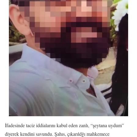
İfadesinde taciz iddialarını kabul eden zanlı, “şeytana uydum”
diyerek kendini savundu. Şahıs, çıkarıldğı mahkemece