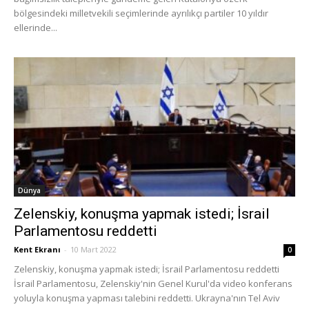
bölgesindeki milletvekili seçimlerinde ayrılıkçı partiler 10 yıldır
ellerinde...
Dünya
Zelenskiy, konuşma yapmak istedi; İsrail
Parlamentosu reddetti
Kent Ekranı
-
10 Mart 2022
0
Zelenskiy, konuşma yapmak istedi; İsrail Parlamentosu reddetti
İsrail Parlamentosu, Zelenskiy'nin Genel Kurul'da video konferans
yoluyla konuşma yapması talebini reddetti. Ukrayna'nın Tel Aviv