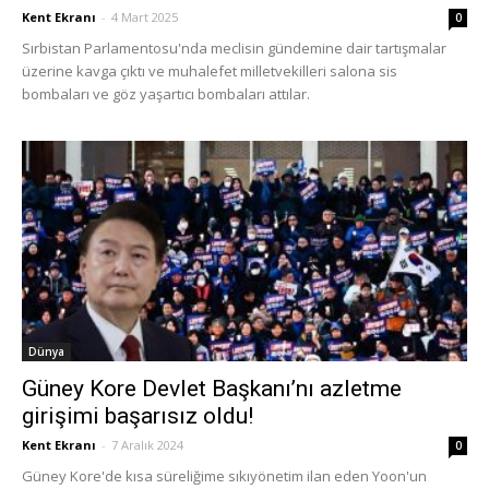
Kent Ekranı
-
4 Mart 2025
0
Sırbistan Parlamentosu'nda meclisin gündemine dair tartışmalar
üzerine kavga çıktı ve muhalefet milletvekilleri salona sis
bombaları ve göz yaşartıcı bombaları attılar.
Dünya
Güney Kore Devlet Başkanı’nı azletme
girişimi başarısız oldu!
Kent Ekranı
-
7 Aralık 2024
0
Güney Kore'de kısa süreliğime sıkıyönetim ilan eden Yoon'un