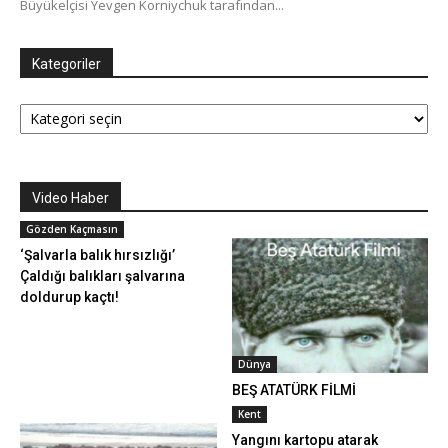
Büyükelçisi Yevgen Korniychuk tarafından...
Kategoriler
Kategoriler
Video Haber
Gözden Kaçmasın
‘Şalvarla balık hırsızlığı’
Çaldığı balıkları şalvarına
doldurup kaçtı!
Dünya
BEŞ ATATÜRK FİLMİ
Kent
Yangını kartopu atarak