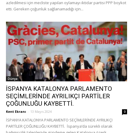
azledilmesi için mecliste yapılan oylamayı iktidar partisi PPP boykot
etti. Gereken çoğunluk sağlanamadığı için...
Dünya
İSPANYA KATALONYA PARLAMENTO
SEÇİMLERİNDE AYRILIKÇI PARTİLER
ÇOĞUNLUĞU KAYBETTİ.
Kent Ekranı
-
13 Mayıs 2024
0
İSPANYA KATALONYA PARLAMENTO SEÇİMLERİNDE AYRILIKÇI
PARTİLER ÇOĞUNLUĞU KAYBETTİ. İspanya’da sürekli olarak
bağımsızlık talepleriyle gündeme gelen Katalonya özerk