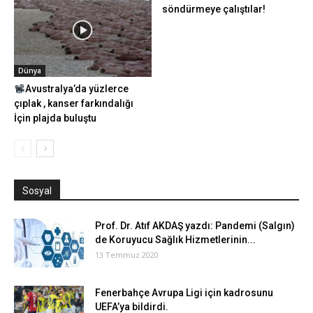
söndürmeye çalıştılar!
Dünya
Avustralya’da yüzlerce
çıplak , kanser farkındalığı
İçin plajda buluştu
Sosyal
Prof. Dr. Atıf AKDAŞ yazdı: Pandemi (Salgın)
de Koruyucu Sağlık Hizmetlerinin...
13 Temmuz 2020
Fenerbahçe Avrupa Ligi için kadrosunu
UEFA’ya bildirdi.