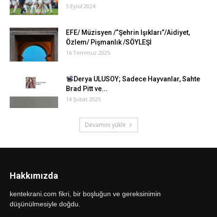
5 Eylül 2024
EFE/ Müzisyen /“Şehrin Işıkları”/Aidiyet,
Özlem/ Pişmanlık /SÖYLEŞİ
16 Temmuz 2025
Derya ULUSOY; Sadece Hayvanlar, Sahte
Brad Pitt ve...
14 Şubat 2025
Devamını yükle
Hakkımızda
kentekrani.com fikri, bir boşluğun ve gereksinimin
düşünülmesiyle doğdu.