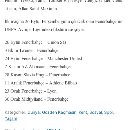
Hücum: Dzeko, Tadic, Youssef En-Nesyri, Cengiz Ünder, Cenk
Tosun, Allan Saint-Maximin
İlk maçına 26 Eylül Perşembe günü çıkacak olan Fenerbahçe’nin
UEFA Avrupa Ligi’ndeki fikstürü ise şöyle:
26 Eylül Fenerbahçe – Union SG
3 Ekim Twente – Fenerbahçe
24 Ekim Fenerbahçe – Manchester United
7 Kasım AZ Alkmaar – Fenerbahçe
28 Kasım Slavia Prag – Fenerbahçe
11 Aralık Fenerbahçe – Athletic Bilbao
23 Ocak Fenerbahçe – Lyon
30 Ocak Midtjylland – Fenerbahçe
Kategoriler:
Dünya
,
Gözden Kaçmasın
,
Kent
,
Sosyal
,
Spor
,
Yaşam