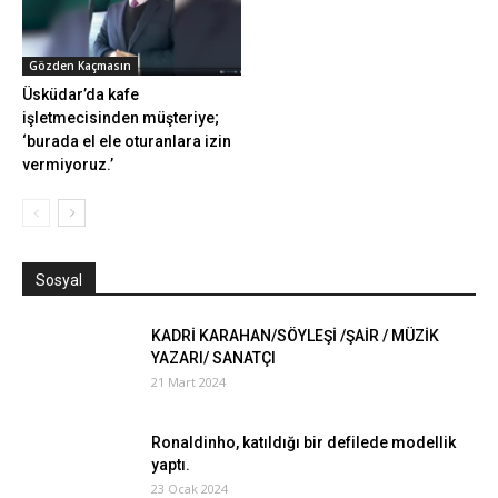
Gözden Kaçmasın
Üsküdar’da kafe
işletmecisinden müşteriye;
‘burada el ele oturanlara izin
vermiyoruz.’
Sosyal
KADRİ KARAHAN/SÖYLEŞİ /ŞAİR / MÜZİK
YAZARI/ SANATÇI
21 Mart 2024
Ronaldinho, katıldığı bir defilede modellik
yaptı.
23 Ocak 2024