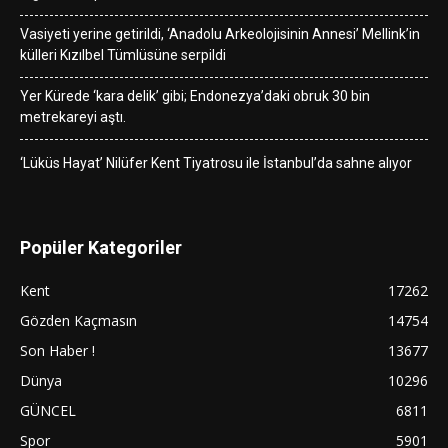
Vasiyeti yerine getirildi, ‘Anadolu Arkeolojisinin Annesi’ Mellink’in
külleri Kızılbel Tümlüsüne serpildi
Yer Kürede ‘kara delik’ gibi; Endonezya’daki obruk 30 bin
metrekareyi aştı.
‘Lüküs Hayat’ Nilüfer Kent Tiyatrosu ile İstanbul’da sahne alıyor
Popüler Kategoriler
Kent
17262
Gözden Kaçmasın
14754
Son Haber !
13677
Dünya
10296
GÜNCEL
6811
Spor
5901