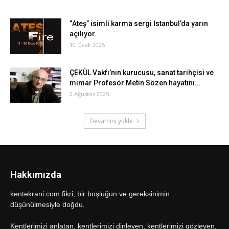
“Ateş” isimli karma sergi İstanbul’da yarın
açılıyor.
10 Ocak 2025
ÇEKÜL Vakfı’nın kurucusu, sanat tarihçisi ve
mimar Profesör Metin Sözen hayatını...
2 Ağustos 2025
Devamını yükle
Hakkımızda
kentekrani.com fikri, bir boşluğun ve gereksinimin
düşünülmesiyle doğdu.
Kentlerimizi anlatan, kentlerimizi dinleyen, kentlerimizi gözleyen,