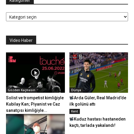
Kategoriler
Kategoriler
Video Haber
Gözden Kaçmasın
Dünya
Solist ve trompetist kimliğiyle
Arda Güler, Real Madrid’de
Kubilay Kan; Piyanist ve Caz
ilk golünü attı
sanatçısı kimliğiyle...
Kent
Kuduz hastası hastaneden
kaçtı, tarlada yakalandı!