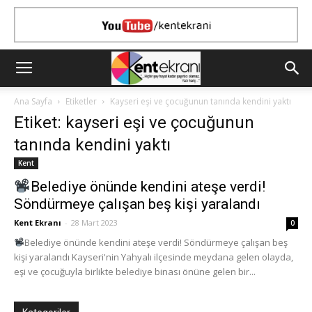
Ana Sayfa
Etiketler
Kayseri eşi ve çocuğunun tanında kendini yaktı
Etiket: kayseri eşi ve çocuğunun
tanında kendini yaktı
Kent
Belediye önünde kendini ateşe verdi!
Söndürmeye çalışan beş kişi yaralandı
Kent Ekranı
-
28 Mart 2023
0
Belediye önünde kendini ateşe verdi! Söndürmeye çalışan beş
kişi yaralandı Kayseri'nin Yahyalı ilçesinde meydana gelen olayda,
eşi ve çocuğuyla birlikte belediye binası önüne gelen bir...