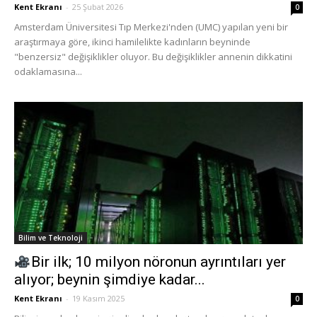
Kent Ekranı
-
25 Şubat 2026
0
Amsterdam Üniversitesi Tıp Merkezi'nden (UMC) yapılan yeni bir
araştırmaya göre, ikinci hamilelikte kadınların beyninde
"benzersiz" değişiklikler oluyor. Bu değişiklikler annenin dikkatini
odaklamasına...
Bilim ve Teknoloji
Bir ilk; 10 milyon nöronun ayrıntıları yer
alıyor; beynin şimdiye kadar...
Kent Ekranı
-
19 Kasım 2025
0