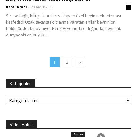
Kent Ekranı
-
28 Aralık 2022
0
Strese bağlı, bilinçsiz anıları saklayan özel beyin mekanizması
keşfedildi Uzak geçmişteki travma yaratan anılar beynin ön
bölümünde depolanıyor Her şey yolunda olduğunda, beynimiz
dünyadaki en büyük...
1
2
Kategoriler
Kategoriler
Video Haber
Dünya