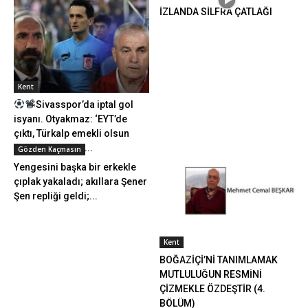
İZLANDA SİLFRA ÇATLAĞI
Kent
Sivasspor’da iptal gol
isyanı. Otyakmaz: ‘EYT’de
çıktı, Türkalp emekli olsun
artık.’ Çalımbay:...
Gözden Kaçmasın
Yengesini başka bir erkekle
çıplak yakaladı; akıllara Şener
Şen repliği geldi;...
Kent
BOĞAZİÇİ’Nİ TANIMLAMAK
MUTLULUĞUN RESMİNİ
ÇİZMEKLE ÖZDEŞTİR (4.
BÖLÜM)