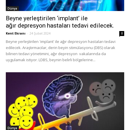
Dünya
Beyne yerleştirilen ‘implant’ ile
ağır depresyon hastaları tedavi edilecek.
Kent Ekranı
-
24 Şubat 2024
0
Beyne yerleştirilen 'implant' ile ağır depresyon hastaları tedavi
edilecek. Araştırmacılar, derin beyin stimülasyonu (DBS) olarak
bilinen tedavi yönetimini, ağır depresyon vakalarında da
uygulamak istiyor. LDBS, beynin belirli bölgelerine...
Dünya