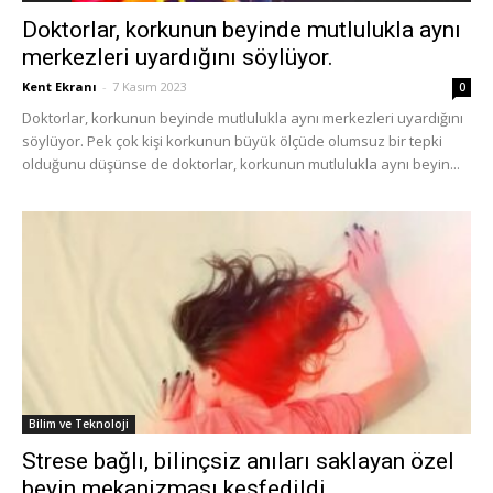
Doktorlar, korkunun beyinde mutlulukla aynı
merkezleri uyardığını söylüyor.
Kent Ekranı
-
7 Kasım 2023
0
Doktorlar, korkunun beyinde mutlulukla aynı merkezleri uyardığını
söylüyor. Pek çok kişi korkunun büyük ölçüde olumsuz bir tepki
olduğunu düşünse de doktorlar, korkunun mutlulukla aynı beyin...
Bilim ve Teknoloji
Strese bağlı, bilinçsiz anıları saklayan özel
beyin mekanizması keşfedildi