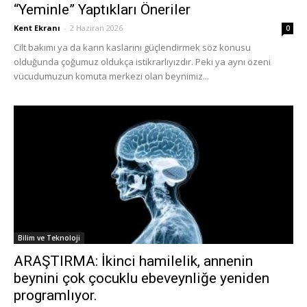
“Yeminle” Yaptıkları Öneriler
Kent Ekranı
-
2 Haziran 2026
0
Cilt bakımı ya da karın kaslarını güçlendirmek söz konusu
olduğunda çoğumuz oldukça istikrarlıyızdır. Peki ya aynı özeni
vücudumuzun komuta merkezi olan beynimiz...
Bilim ve Teknoloji
ARAŞTIRMA: İkinci hamilelik, annenin
beynini çok çocuklu ebeveynliğe yeniden
programlıyor.