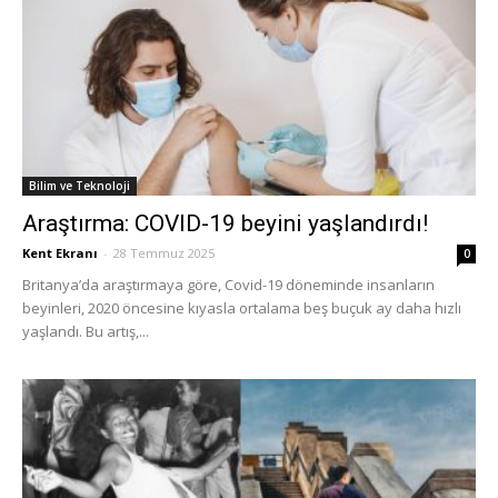
Bilim ve Teknoloji
Araştırma: COVID-19 beyini yaşlandırdı!
Kent Ekranı
-
28 Temmuz 2025
0
Britanya’da araştırmaya göre, Covid-19 döneminde insanların
beyinleri, 2020 öncesine kıyasla ortalama beş buçuk ay daha hızlı
yaşlandı. Bu artış,...