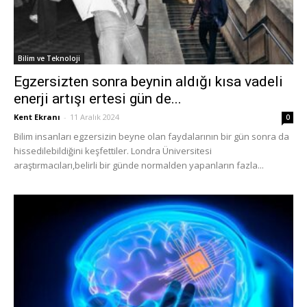
Bilim ve Teknoloji
Egzersizten sonra beynin aldığı kısa vadeli
enerji artışı ertesi gün de...
Kent Ekranı
-
11 Aralık 2024
0
Bilim insanları egzersizin beyne olan faydalarının bir gün sonra da
hissedilebildiğini keşfettiler. Londra Üniversitesi
araştırmacıları,belirli bir günde normalden yapanların fazla...