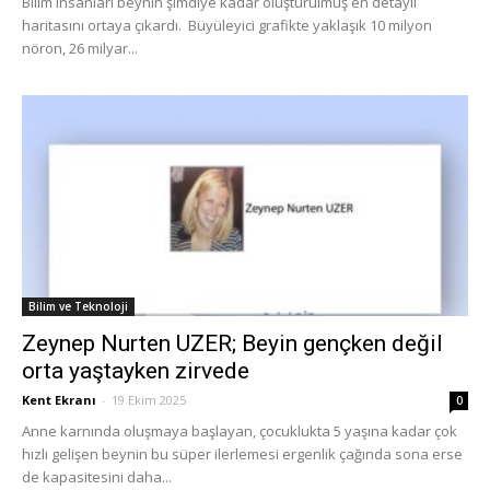
Bilim insanları beynin şimdiye kadar oluşturulmuş en detaylı
haritasını ortaya çıkardı. Büyüleyici grafikte yaklaşık 10 milyon
nöron, 26 milyar...
Bilim ve Teknoloji
Zeynep Nurten UZER; Beyin gençken değil
orta yaştayken zirvede
Kent Ekranı
-
19 Ekim 2025
0
Anne karnında oluşmaya başlayan, çocuklukta 5 yaşına kadar çok
hızlı gelişen beynin bu süper ilerlemesi ergenlik çağında sona erse
de kapasitesini daha...