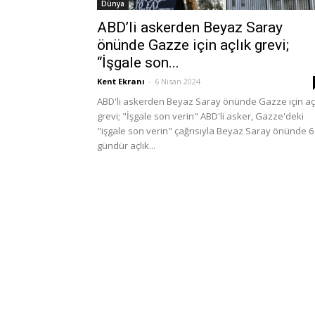
Dünya
ABD’li askerden Beyaz Saray
önünde Gazze için açlık grevi;
“İşgale son...
Kent Ekranı
-
6 Nisan 2024
ABD'li askerden Beyaz Saray önünde Gazze için aç
grevi; "İşgale son verin" ABD'li asker, Gazze'deki
"işgale son verin" çağrısıyla Beyaz Saray önünde 6
gündür açlık...