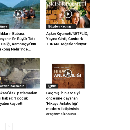
ünya
Gözden Kaçmasın
lıkların Babası:
Aşkın Kıyameti/NETFLİX,
nyanın En Büyük Tatlı
Yayına Girdi; Canberk
 Balığı, Kamboçya’nın
TURAN Değerlendiriyor
kong Nehri’nde...
özden Kaçmasın
Eğitim
kara’daki patlamadan
Geçmişi binlerce yıl
ı haber: 1 çocuk
öncesine dayanan
yatını kaybetti
‘Hikaye Anlatıcılığı’
modern iletişiminin
araştırma konusu...