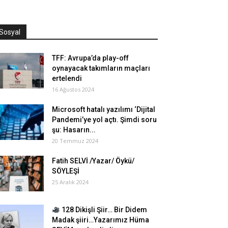
Sosyal
TFF: Avrupa’da play-off
oynayacak takımların maçları
ertelendi
16 Ağustos 2024
Microsoft hatalı yazılımı ‘Dijital
Pandemi’ye yol açtı. Şimdi soru
şu: Hasarın...
20 Temmuz 2024
Fatih SELVİ /Yazar/ Öykü/
SÖYLEŞİ
25 Aralık 2024
128 Dikişli Şiir… Bir Didem
Madak şiiri…Yazarımız Hüma