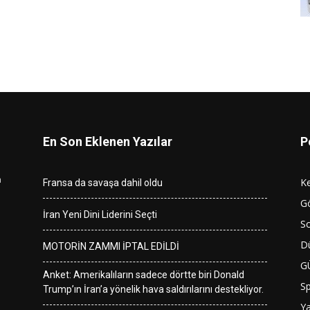
En Son Eklenen Yazılar
P
n
K
Fransa da savaşa dahil oldu
G
İran Yeni Dini Liderini Seçti
So
D
MOTORİN ZAMMI İPTAL EDİLDİ
G
Anket: Amerikalıların sadece dörtte biri Donald
S
Trump’ın İran’a yönelik hava saldırılarını destekliyor.
Y