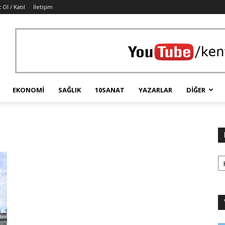
 Ol / Katıl
İletişim
EKONOMI
SAĞLIK
10SANAT
YAZARLAR
DIĞER
Ka