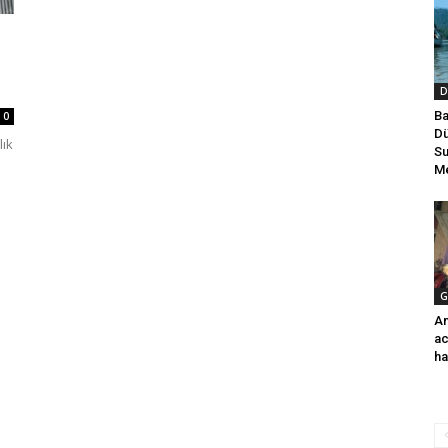
D
Ba
0
Dü
lık
Su
Me
G
An
ac
ha