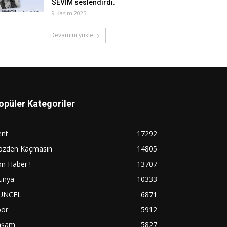
SEVİM seslendirdi.
9 Kasım 2025
Devamını yükle
opüler Kategoriler
ent
17292
özden Kaçmasın
14805
n Haber !
13707
ünya
10333
ÜNCEL
6871
por
5912
aşam
5827