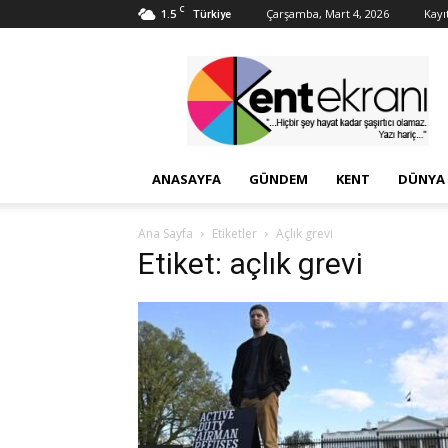
C
1.5
Çarşamba, Mart 4, 2026
Kayıt
Türkiye
Kent
Ekranı
ANASAYFA
GÜNDEM
KENT
DÜNYA
Ana Sayfa
Etiketler
Açlık grevi
Etiket: açlık grevi