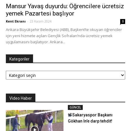
Mansur Yavaş duyurdu: Öğrencilere ücretsiz
yemek Pazartesi başlıyor
Kent Ekranı
-
23 Kasım 2024
0
Ankara Büyükşehir Belediyesi (ABB), Başkent’te okuyan öğrenciler
için yeni hizmete açılan Gençlik Sofraları’nda ücretsiz yemek
uygulamasını başlatıyor. Ankara...
Kategoriler
Kategoriler
Video Haber
GÜNCEL
Sakaryaspor Başkanı
Gökhan İn’e darp tehdit!