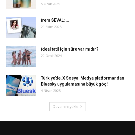
5 Ocak 2025
İrem SEVAL; ...
29 Ekim 2025
İdeal tatil için süre var mıdır?
22 Ocak 2024
Türkiye’de, X Sosyal Medya platformundan
Bluesky uygulamasına büyük göç !
4 Nisan 2025
Devamını yükle