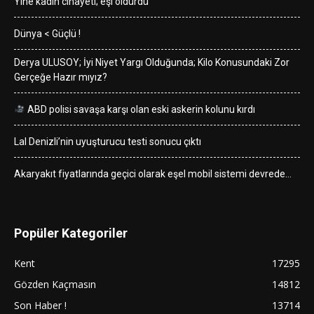
Yine kadın cinayeti; eşi öldürdü
Dünya < Güçlü !
Derya ULUSOY; İyi Niyet Yargı Olduğunda; Kilo Konusundaki Zor
Gerçeğe Hazır mıyız?
ABD polisi savaşa karşı olan eski askerin kolunu kırdı
Lal Denizli’nin uyuşturucu testi sonucu çıktı
Akaryakıt fiyatlarında geçici olarak eşel mobil sistemi devrede…
Popüler Kategoriler
Kent
17295
Gözden Kaçmasın
14812
Son Haber !
13714