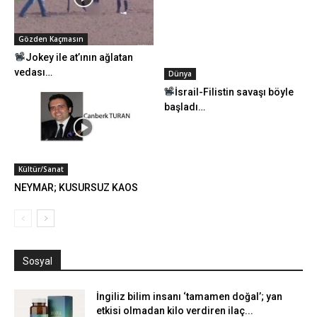
Gözden Kaçmasın
Jokey ile at’ının ağlatan
vedası…
Dünya
İsrail-Filistin savaşı böyle
başladı…
Kültür/Sanat
NEYMAR; KUSURSUZ KAOS
Sosyal
İngiliz bilim insanı ‘tamamen doğal’; yan
etkisi olmadan kilo verdiren ilaç...