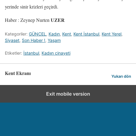
yerinde sinir krizleri geçirdi.
UZER
Haber : Zeynep Nurten
Kategoriler:
GÜNCEL
,
Kadın
,
Kent
,
Kent İstanbul
,
Kent Yerel
,
Siyaset
,
Son Haber !
,
Yaşam
Etiketler:
İstanbul
,
Kadıın cinayeti
Kent Ekranı
Yukarı dön
Exit mobile version