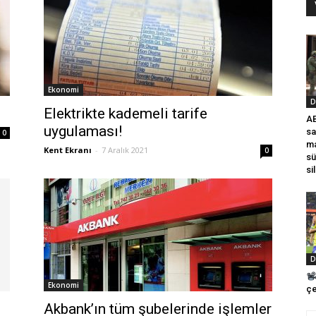
Ekonomi
D
Elektrikte kademeli tarife
AB
uygulaması!
sa
0
ma
Kent Ekranı
-
7 Aralık 2021
0
sü
si
D
Ekonomi
çe
;
Akbank’ın tüm şubelerinde işlemler