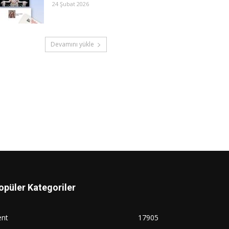
24 Şubat 2026
Devamını yükle
opüler Kategoriler
ent
17905