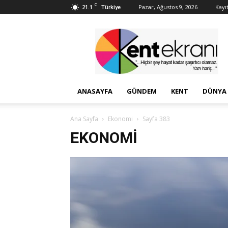
C
21.1
Pazar, Ağustos 9, 2026
Kayıt
Türkiye
Kent
Ekranı
ANASAYFA
GÜNDEM
KENT
DÜNYA
Ana Sayfa
Ekonomi
Sayfa 383
EKONOMI