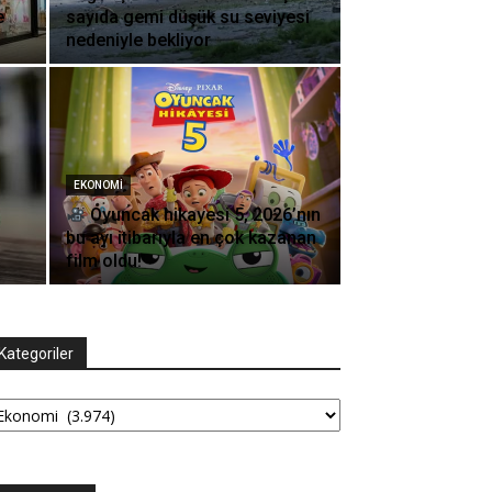
e
sayıda gemi düşük su seviyesi
nedeniyle bekliyor
EKONOMI
Oyuncak hikayesi 5, 2026’nın
bu ayı itibarıyla en çok kazanan
film oldu!
Kategoriler
tegoriler