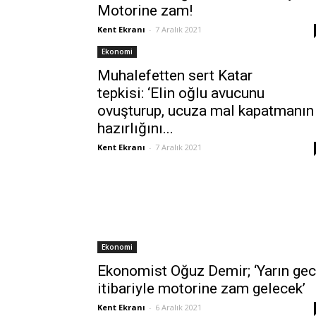
Motorine zam!
Kent Ekranı
-
7 Aralık 2021
Ekonomi
Muhalefetten sert Katar
tepkisi: ‘Elin oğlu avucunu
ovuşturup, ucuza mal kapatmanın
hazırlığını...
Kent Ekranı
-
7 Aralık 2021
Ekonomi
Ekonomist Oğuz Demir; ‘Yarın ge
itibariyle motorine zam gelecek’
Kent Ekranı
-
6 Aralık 2021