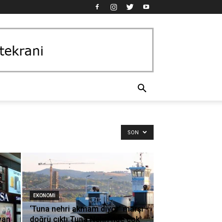
SON
EKONOMI
‘Tuna nehri akmam diyor’ marşı
van
doğru çıktı:Tuna Nehri’nde çok