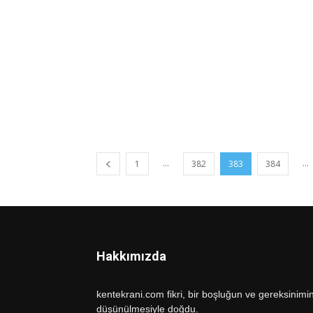
...
...
1
382
383
384
Hakkımızda
kentekrani.com fikri, bir boşluğun ve gereksinimi
düşünülmesiyle doğdu.