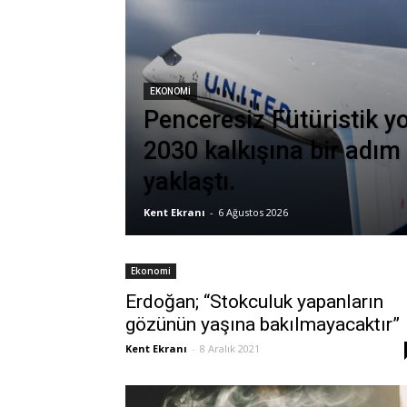
EKONOMI
Penceresiz Fütüristik y
2030 kalkışına bir adım
yaklaştı.
Kent Ekranı
-
6 Ağustos 2026
Ekonomi
Erdoğan; “Stokculuk yapanların
gözünün yaşına bakılmayacaktır”
Kent Ekranı
-
8 Aralık 2021