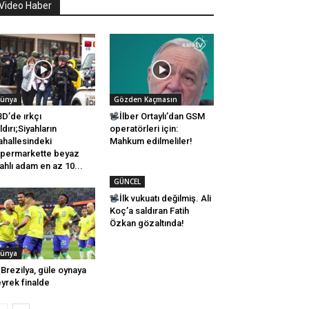
Video Haber
ünya
Gözden Kaçmasın
D’de ırkçı
İlber Ortaylı’dan GSM
ldırı;Siyahların
operatörleri için:
hallesindeki
Mahkum edilmeliler!
permarkette beyaz
lahlı adam en az 10...
GÜNCEL
İlk vukuatı değilmiş. Ali
Koç’a saldıran Fatih
Özkan gözaltında!
ünya
Brezilya, güle oynaya
yrek finalde