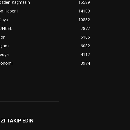
özden Kaçmasın
15589
n Haber !
14189
ünya
10882
ÜNCEL
7877
por
6106
aşam
6082
edya
4117
konomi
3974
IZI TAKIP EDIN