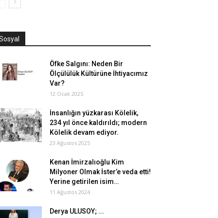
Sosyal
Öfke Salgını: Neden Bir
Ölçülülük Kültürüne İhtiyacımız
Var?
12 Ocak 2025
İnsanlığın yüzkarası Kölelik,
234 yıl önce kaldırıldı; modern
Kölelik devam ediyor.
23 Ağustos 2025
Kenan İmirzalıoğlu Kim
Milyoner Olmak İster’e veda etti!
Yerine getirilen isim…
11 Ağustos 2024
Derya ULUSOY; ...