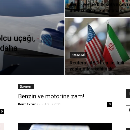
derisi yerine bitkisel ve çevr
dostu ürünler kullanacak.
olcu uçağı,
 daha
EKONOMI
Reuters : ABD İran ile ilgili
yaptırımları kaldırıldı!
Ekonomi
Benzin ve motorine zam!
Ka
Kent Ekranı
-
8 Aralık 2021
0
0