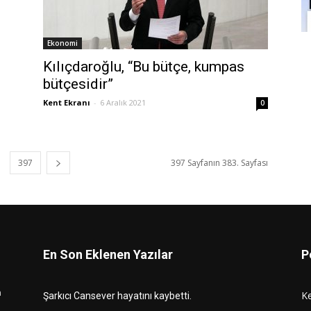
Ekonomi
Kılıçdaroğlu, “Bu bütçe, kumpas
bütçesidir”
Kent Ekranı
-
6 Aralık 2021
0
397
397 Sayfanın 383. Sayfası
En Son Eklenen Yazılar
P
n
K
Şarkıcı Cansever hayatını kaybetti.