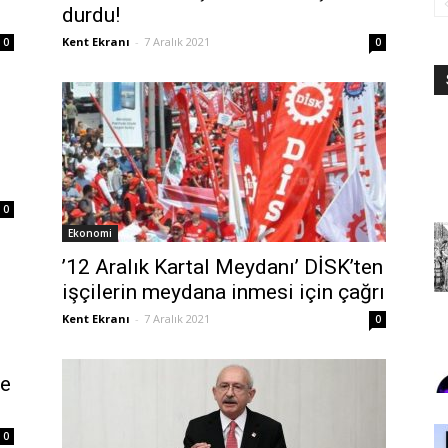
durdu!
Kent Ekranı
-
7 Aralık 2021
0
0
0
Ekonomi
’12 Aralık Kartal Meydanı’ DİSK’ten
işçilerin meydana inmesi için çağrı
Kent Ekranı
-
7 Aralık 2021
0
ce
0