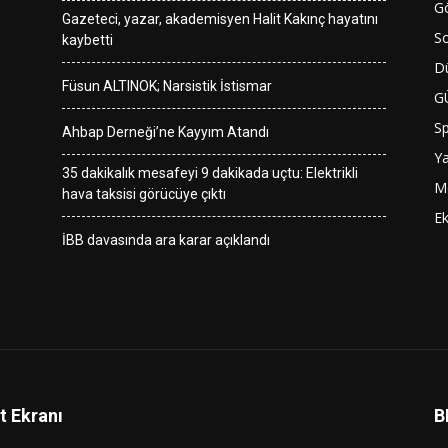
G
Gazeteci, yazar, akademisyen Halit Kakınç hayatını
So
kaybetti
D
Füsun ALTINOK; Narsistik İstismar
G
S
Ahbap Derneği’ne Kayyım Atandı
Y
35 dakikalık mesafeyi 9 dakikada uçtu: Elektrikli
M
hava taksisi görücüye çıktı
E
İBB davasında ara karar açıklandı
t Ekranı
B