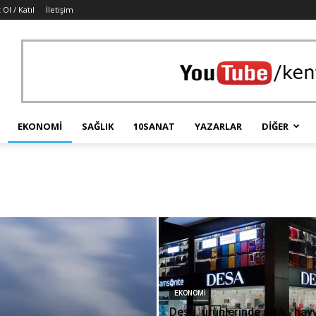
 Ol / Katıl
İletişim
EKONOMI
SAĞLIK
10SANAT
YAZARLAR
DIĞER
EKONOMI
Desa, ürünlerinde artık , hay