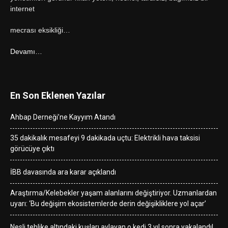
internet
mecrası eksikliği…
Devamı…
En Son Eklenen Yazılar
Ahbap Derneği’ne Kayyım Atandı
35 dakikalık mesafeyi 9 dakikada uçtu: Elektrikli hava taksisi
görücüye çıktı
İBB davasında ara karar açıklandı
Araştırma/Kelebekler yaşam alanlarını değiştiriyor. Uzmanlardan
uyarı: ‘Bu değişim ekosistemlerde derin değişikliklere yol açar’
Nesli tehlike altındaki kuşları avlayan o kedi 3 yıl sonra yakalandı!