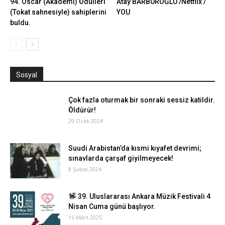
94. Oscar (Akademi) Ödülleri
Atay BARBUROĞLU /Netflix /
(Tokat sahnesiyle) sahiplerini
YOU
buldu.
Sosyal
Çok fazla oturmak bir sonraki sessiz katildir.
Öldürür!
29 Ocak 2024
Suudi Arabistan’da kısmi kıyafet devrimi;
sınavlarda çarşaf giyilmeyecek!
8 Şubat 2024
39. Uluslararası Ankara Müzik Festivali 4
Nisan Cuma günü başlıyor.
16 Mart 2025