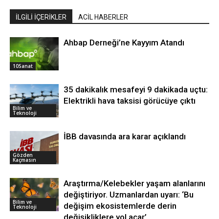
İLGİLİ İÇERİKLER
ACİL HABERLER
Ahbap Derneği’ne Kayyım Atandı
10Sanat
35 dakikalık mesafeyi 9 dakikada uçtu:
Elektrikli hava taksisi görücüye çıktı
Bilim ve
Teknoloji
İBB davasında ara karar açıklandı
Gözden
Kaçmasın
Araştırma/Kelebekler yaşam alanlarını
değiştiriyor. Uzmanlardan uyarı: ‘Bu
Bilim ve
değişim ekosistemlerde derin
Teknoloji
değişikliklere yol açar’