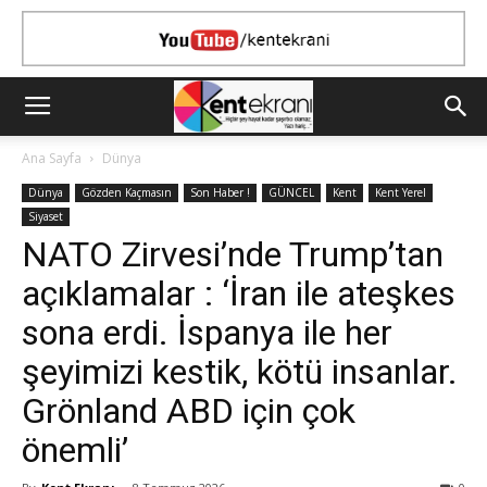
Ana Sayfa
Dünya
Dünya
Gözden Kaçmasın
Son Haber !
GÜNCEL
Kent
Kent Yerel
Siyaset
NATO Zirvesi’nde Trump’tan
açıklamalar : ‘İran ile ateşkes
sona erdi. İspanya ile her
şeyimizi kestik, kötü insanlar.
Grönland ABD için çok
önemli’