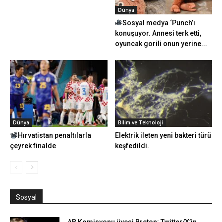
Dünya
Sosyal medya ‘Punch’ı
konuşuyor. Annesi terk etti,
oyuncak gorili onun yerine...
Dünya
Bilim ve Teknoloji
Hırvatistan penaltılarla
Elektrik ileten yeni bakteri türü
çeyrek finalde
keşfedildi.
Sosyal