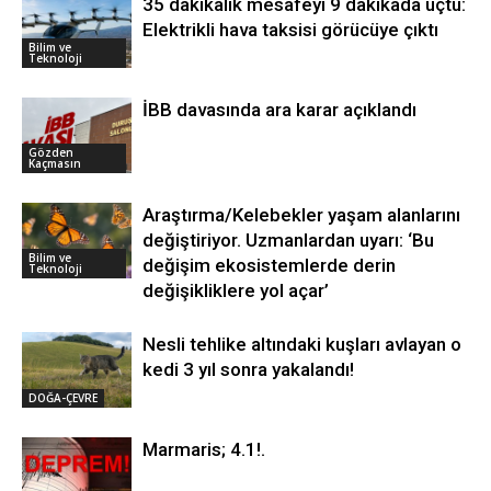
35 dakikalık mesafeyi 9 dakikada uçtu:
Elektrikli hava taksisi görücüye çıktı
Bilim ve
Teknoloji
İBB davasında ara karar açıklandı
Gözden
Kaçmasın
Araştırma/Kelebekler yaşam alanlarını
değiştiriyor. Uzmanlardan uyarı: ‘Bu
Bilim ve
değişim ekosistemlerde derin
Teknoloji
değişikliklere yol açar’
Nesli tehlike altındaki kuşları avlayan o
kedi 3 yıl sonra yakalandı!
DOĞA-ÇEVRE
Marmaris; 4.1!.