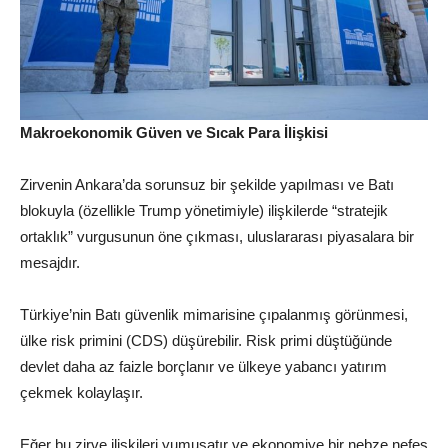
Makroekonomik Güven ve Sıcak Para İlişkisi
Zirvenin Ankara’da sorunsuz bir şekilde yapılması ve Batı
blokuyla (özellikle Trump yönetimiyle) ilişkilerde “stratejik
ortaklık” vurgusunun öne çıkması, uluslararası piyasalara bir
mesajdır.
Türkiye’nin Batı güvenlik mimarisine çıpalanmış görünmesi,
ülke risk primini (CDS) düşürebilir. Risk primi düştüğünde
devlet daha az faizle borçlanır ve ülkeye yabancı yatırım
çekmek kolaylaşır.
Eğer bu zirve ilişkileri yumuşatır ve ekonomiye bir nebze nefes