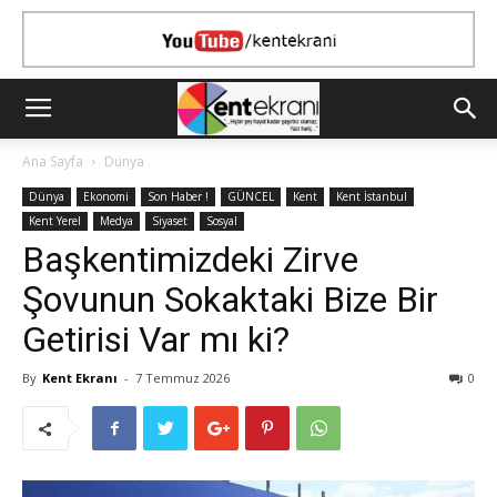
Ana Sayfa
Dünya
Dünya
Ekonomi
Son Haber !
GÜNCEL
Kent
Kent İstanbul
Kent Yerel
Medya
Siyaset
Sosyal
Başkentimizdeki Zirve
Şovunun Sokaktaki Bize Bir
Getirisi Var mı ki?
By
Kent Ekranı
-
7 Temmuz 2026
0