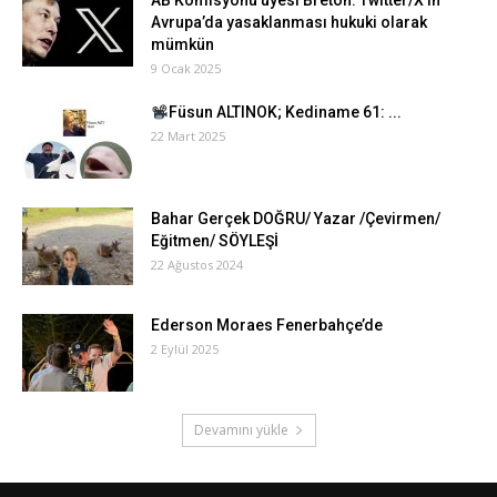
AB Komisyonu üyesi Breton: Twitter/X’in
Avrupa’da yasaklanması hukuki olarak
mümkün
9 Ocak 2025
Füsun ALTINOK; Kediname 61: ...
22 Mart 2025
Bahar Gerçek DOĞRU/ Yazar /Çevirmen/
Eğitmen/ SÖYLEŞİ
22 Ağustos 2024
Ederson Moraes Fenerbahçe’de
2 Eylül 2025
Devamını yükle