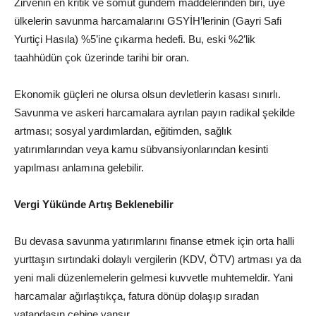
Zirvenin en kritik ve somut gündem maddelerinden biri, üye
ülkelerin savunma harcamalarını GSYİH’lerinin (Gayri Safi
Yurtiçi Hasıla) %5’ine çıkarma hedefi. Bu, eski %2’lik
taahhüdün çok üzerinde tarihi bir oran.
Ekonomik güçleri ne olursa olsun devletlerin kasası sınırlı.
Savunma ve askeri harcamalara ayrılan payın radikal şekilde
artması; sosyal yardımlardan, eğitimden, sağlık
yatırımlarından veya kamu sübvansiyonlarından kesinti
yapılması anlamına gelebilir.
Vergi Yükünde Artış Beklenebilir
Bu devasa savunma yatırımlarını finanse etmek için orta halli
yurttaşın sırtındaki dolaylı vergilerin (KDV, ÖTV) artması ya da
yeni mali düzenlemelerin gelmesi kuvvetle muhtemeldir. Yani
harcamalar ağırlaştıkça, fatura dönüp dolaşıp sıradan
vatandaşın cebine yansır.