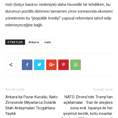
riski (bütçe baskısı nedeniyle) daha hissedilir bir tehditken, bu
durumun pozitife dönmesi tamamen zirve sonrasında ekonomi
yönetiminin bu “jeopolitik krediyi” yapısal reformlara tahvil edip
edemeyeceğine bağlı.
ETİKETLER
Ankara
nato
Önceki İçerik
Sonraki İçerik
Ankara’da Pazar Kuruldu. Nato
NATO Zirvesi’nde Trump’tan
Zirvesinde Milyarlarca Dolarlık
açıklamalar : ‘İran ile ateşkes
Silah Anlaşmaları Tezgahlara
sona erdi. İspanya ile her
Yayıldı
şeyimizi kestik, kötü insanlar.