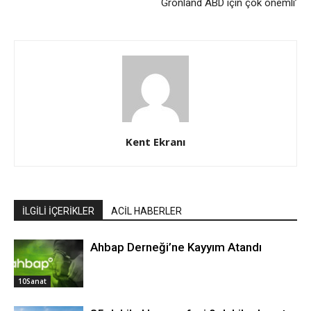
Grönland ABD için çok önemli’
Kent Ekranı
İLGİLİ İÇERİKLER
ACİL HABERLER
Ahbap Derneği’ne Kayyım Atandı
10Sanat