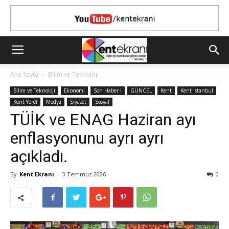
Ana Sayfa
Bilim ve Teknoloji
Bilim ve Teknoloji
Ekonomi
Son Haber !
GÜNCEL
Kent
Kent İstanbul
Kent Yerel
Medya
Siyaset
Sosyal
TÜİK ve ENAG Haziran ayı
enflasyonunu ayrı ayrı
açıkladı.
By
Kent Ekranı
-
3 Temmuz 2026
0