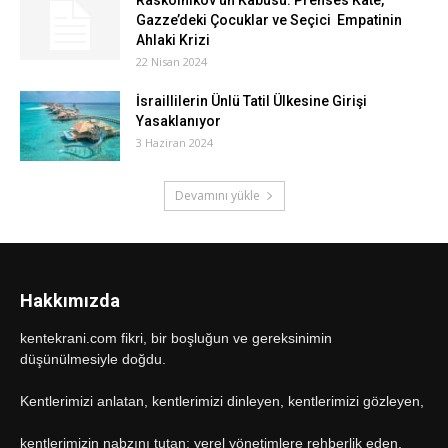
Raskolnikov’un Kabusu: Prenses Kate,
Gazze’deki Çocuklar ve Seçici Empatinin
Ahlaki Krizi
22 Nisan 2024
İsraillilerin Ünlü Tatil Ülkesine Girişi
Yasaklanıyor
3 Haziran 2024
Devamını yükle
Hakkımızda
kentekrani.com fikri, bir boşluğun ve gereksinimin
düşünülmesiyle doğdu.
Kentlerimizi anlatan, kentlerimizi dinleyen, kentlerimizi gözleyen,
kentlerimizin nabzını tutan; yerel yönetimlere rehberlik eden,