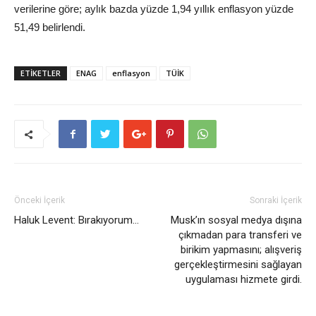
verilerine göre; aylık bazda yüzde 1,94 yıllık enflasyon yüzde
51,49 belirlendi.
ETİKETLER
ENAG
enflasyon
TÜİK
Önceki İçerik
Sonraki İçerik
Haluk Levent: Bırakıyorum…
Musk’ın sosyal medya dışına
çıkmadan para transferi ve
birikim yapmasını; alışveriş
gerçekleştirmesini sağlayan
uygulaması hizmete girdi.