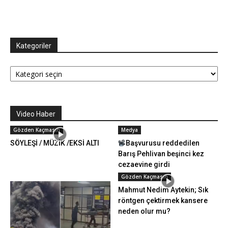
Kategoriler
Kategoriler
Video Haber
Gözden Kaçmasın
Medya
SÖYLEŞİ / MÜZİK /EKSİ ALTI
Başvurusu reddedilen
Barış Pehlivan beşinci kez
cezaevine girdi
Gözden Kaçmasın
Mahmut Nedim Aytekin; Sık
röntgen çektirmek kansere
neden olur mu?