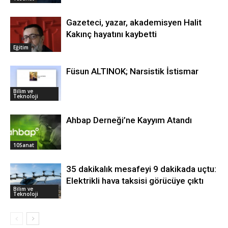
Gazeteci, yazar, akademisyen Halit
Kakınç hayatını kaybetti
Eğitim
Füsun ALTINOK; Narsistik İstismar
Bilim ve
Teknoloji
Ahbap Derneği’ne Kayyım Atandı
10Sanat
35 dakikalık mesafeyi 9 dakikada uçtu:
Elektrikli hava taksisi görücüye çıktı
Bilim ve
Teknoloji