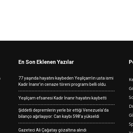
En Son Eklenen Yazılar
P
n
77 yaşında hayatını kaybeden Yeşilçam’ın usta ismi
K
Kadir İnanır’ın cenaze töreni programı belli oldu.
G
So
Yeşilçam efsanesi Kadir İnanır hayatını kaybetti
D
Şiddetli depremlerin yerle bir ettiği Venezuela’da
G
bilanço ağırlaşıyor: Can kaybı 598’a yükseldi
S
Gazeteci Ali Çağatay gözaltına alındı
Y