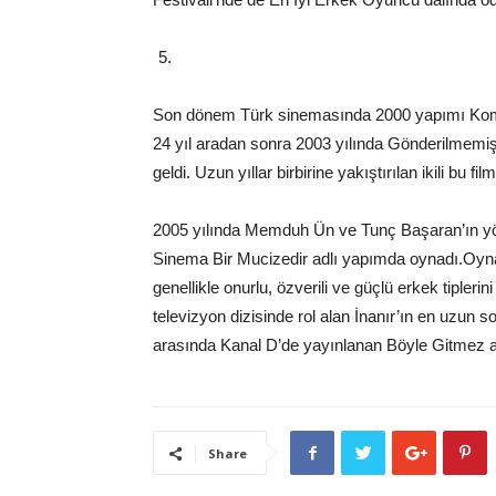
Son dönem Türk sinemasında 2000 yapımı Komse
24 yıl aradan sonra 2003 yılında Gönderilmemiş
geldi. Uzun yıllar birbirine yakıştırılan ikili bu fil
2005 yılında Memduh Ün ve Tunç Başaran’ın yönett
Sinema Bir Mucizedir adlı yapımda oynadı.Oynadığ
genellikle onurlu, özverili ve güçlü erkek tipler
televizyon dizisinde rol alan İnanır’ın en uzun s
arasında Kanal D’de yayınlanan Böyle Gitmez ad
Share