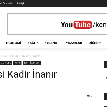
ıt Ol / Katıl
İletişim
EKONOMI
SAĞLIK
10SANAT
YAZARLAR
DIĞER
si Kadir İnanır hayatını kaybetti
GÜNCEL
Kent
Kent İstanbul
i Kadir İnanır
Ka
0