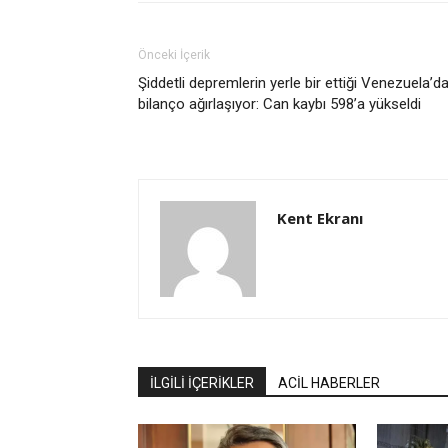
Önceki İçerik
Şiddetli depremlerin yerle bir ettiği Venezuela’d
bilanço ağırlaşıyor: Can kaybı 598’a yükseldi
Kent Ekranı
İLGİLİ İÇERİKLER
ACİL HABERLER