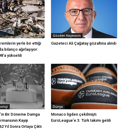
Gözden Kaçmasın
remlerin yerle bir ettiği
Gazeteci Ali Çağatay gözaltına alındı
a bilanço ağırlaşıyor:
98’a yükseldi
noloji
Dünya
s’ın Bir Döneme Damga
Monaco ligden çekilmişti.
rmansının Kayıp
EuroLeague’e 3. Türk takımı geldi
62 Yıl Sonra Ortaya Çıktı