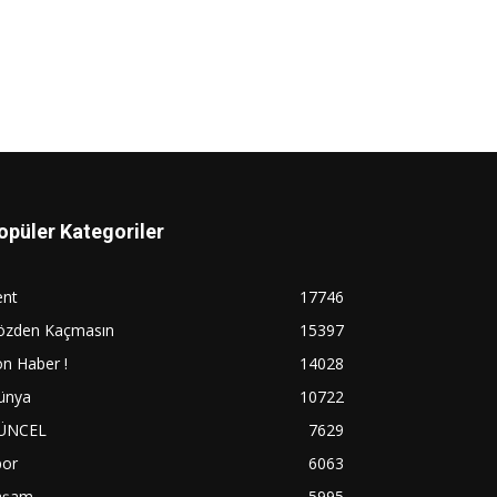
opüler Kategoriler
ent
17746
özden Kaçmasın
15397
n Haber !
14028
ünya
10722
ÜNCEL
7629
por
6063
aşam
5995