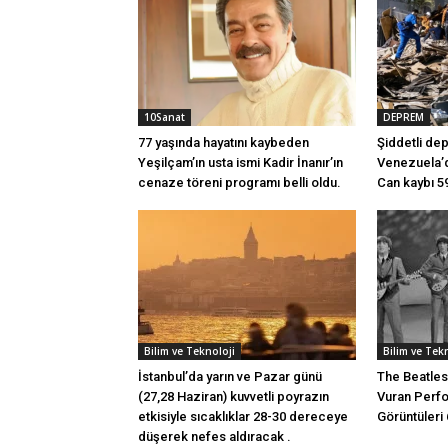
10Sanat
DEPREM
77 yaşında hayatını kaybeden
Şiddetli dep
Yeşilçam’ın usta ismi Kadir İnanır’ın
Venezuela’d
cenaze töreni programı belli oldu.
Can kaybı 5
Bilim ve Teknoloji
Bilim ve Tek
İstanbul’da yarın ve Pazar günü
The Beatle
(27,28 Haziran) kuvvetli poyrazın
Vuran Perfo
etkisiyle sıcaklıklar 28-30 dereceye
Görüntüleri 
düşerek nefes aldıracak .