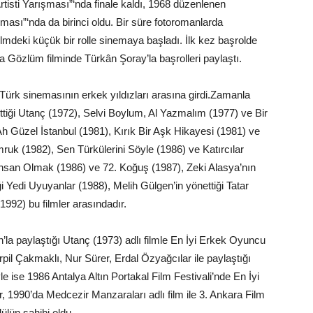
rtisti Yarışması”‘nda finale kaldı, 1968 düzenlenen
ası”‘nda da birinci oldu. Bir süre fotoromanlarda
lmdeki küçük bir rolle sinemaya başladı. İlk kez başrolde
ara Gözlüm filminde Türkân Şoray’la başrolleri paylaştı.
Türk sinemasının erkek yıldızları arasına girdi.Zamanla
önettiği Utanç (1972), Selvi Boylum, Al Yazmalım (1977) ve Bir
 Güzel İstanbul (1981), Kırık Bir Aşk Hikayesi (1981) ve
mruk (1982), Sen Türkülerini Söyle (1986) ve Katırcılar
İnsan Olmak (1986) ve 72. Koğuş (1987), Zeki Alasya’nın
iği Yedi Uyuyanlar (1988), Melih Gülgen’in yönettiği Tatar
92) bu filmler arasındadır.
ın’la paylaştığı Utanç (1973) adlı filmle En İyi Erkek Oyuncu
erpil Çakmaklı, Nur Sürer, Erdal Özyağcılar ile paylaştığı
yle ise 1986 Antalya Altın Portakal Film Festivali’nde En İyi
, 1990’da Medcezir Manzaraları adlı film ile 3. Ankara Film
ülün sahibi oldu.