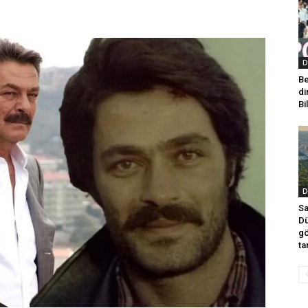
D
Be
di
Bi
D
Sa
Dü
gö
ta