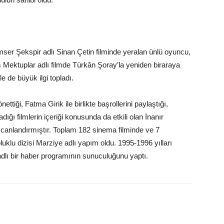
r Şekspir adlı Sinan Çetin filminde yeralan ünlü oyuncu,
 Mektuplar adlı filmde Türkân Şoray’la yeniden biraraya
mle de büyük ilgi topladı.
iği, Fatma Girik ile birlikte başrollerini paylaştığı,
ı filmlerin içeriği konusunda da etkili olan İnanır
ini canlandırmıştır. Toplam 182 sinema filminde ve 7
oluklu dizisi Marziye adlı yapım oldu. 1995-1996 yılları
lı bir haber programının sunuculuğunu yaptı.