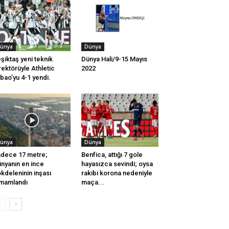
ünya
Dünya
şiktaş yeni teknik
Dünya Hali/9-15 Mayıs
rektörüyle Athletic
2022
lbao’yu 4-1 yendi.
ünya
Dünya
dece 17 metre;
Benfica, attığı 7 gole
nyanın en ince
hayasızca sevindi; oysa
kdeleninin inşası
rakibi korona nedeniyle
mamlandı
maça...