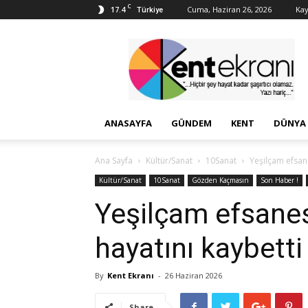
C
17.4
Cuma, Haziran 26, 2026
Kay
Türkiye
Kent
Ekranı
ANASAYFA
GÜNDEM
KENT
DÜNYA
Ana Sayfa
Kültür/Sanat
10Sanat
Yeşilçam efsane
Kültür/Sanat
10Sanat
Gözden Kaçmasın
Son Haber !
Yeşilçam efsanes
hayatını kaybetti
By
Kent Ekranı
-
26 Haziran 2026
Share