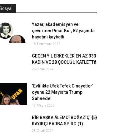
Sosyal
Yazar, akademisyen ve
çevirmen Pınar Kür, 82 yaşında
hayatını kaybetti.
15 Temmuz 2025
GEÇEN YIL ERKEKLER EN AZ 333
KADIN VE 28 ÇOCUĞU KATLETTİ!
25 Ocak 2024
‘Evlilikte Ufak Tefek Cinayetler’
oyunu 22 Mayıs’ta Trump
Sahne’de!
18 Mayıs 2025
BİR BAŞKA ÂLEMDİ BOĞAZİÇİ {5}
KAYIKÇI BARBA SPİRO (1)
28 Ocak 2024