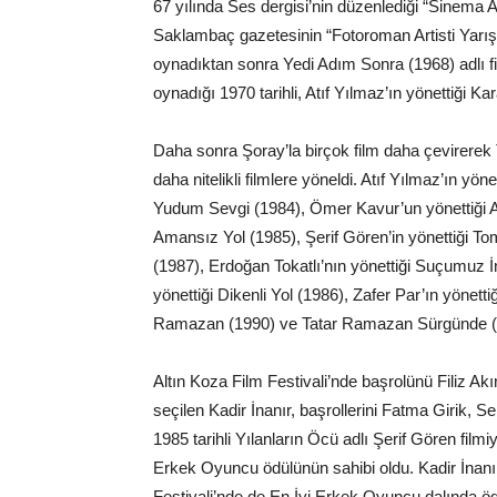
67 yılında Ses dergisi’nin düzenlediği “Sinema A
Saklambaç gazetesinin “Fotoroman Artisti Yarışm
oynadıktan sonra Yedi Adım Sonra (1968) adlı fi
oynadığı 1970 tarihli, Atıf Yılmaz’ın yönettiği K
Daha sonra Şoray’la birçok film daha çevirerek 
daha nitelikli filmlere yöneldi. Atıf Yılmaz’ın y
Yudum Sevgi (1984), Ömer Kavur’un yönettiği Ah
Amansız Yol (1985), Şerif Gören’in yönettiği To
(1987), Erdoğan Tokatlı’nın yönettiği Suçumuz 
yönettiği Dikenli Yol (1986), Zafer Par’ın yönett
Ramazan (1990) ve Tatar Ramazan Sürgünde (19
Altın Koza Film Festivali’nde başrolünü Filiz Ak
seçilen Kadir İnanır, başrollerini Fatma Girik, S
1985 tarihli Yılanların Öcü adlı Şerif Gören filmi
Erkek Oyuncu ödülünün sahibi oldu. Kadir İnanır
Festivali’nde de En İyi Erkek Oyuncu dalında öd