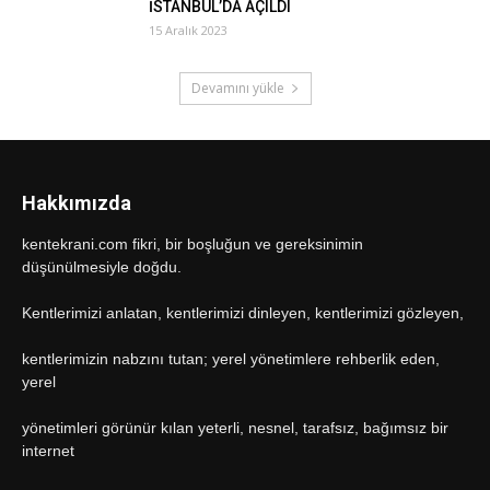
İSTANBUL’DA AÇILDI
15 Aralık 2023
Devamını yükle
Hakkımızda
kentekrani.com fikri, bir boşluğun ve gereksinimin
düşünülmesiyle doğdu.
Kentlerimizi anlatan, kentlerimizi dinleyen, kentlerimizi gözleyen,
kentlerimizin nabzını tutan; yerel yönetimlere rehberlik eden,
yerel
yönetimleri görünür kılan yeterli, nesnel, tarafsız, bağımsız bir
internet