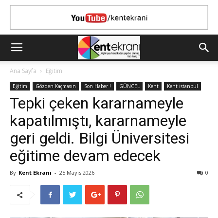
Ana Sayfa
Eğitim
Eğitim
Gözden Kaçmasın
Son Haber !
GÜNCEL
Kent
Kent İstanbul
Tepki çeken kararnameyle
kapatılmıştı, kararnameyle
geri geldi. Bilgi Üniversitesi
eğitime devam edecek
By
Kent Ekranı
-
25 Mayıs 2026
0