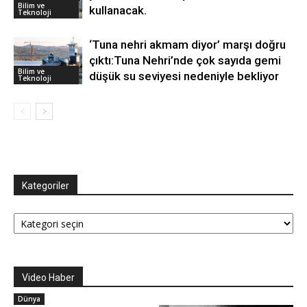
Bilim ve
kullanacak.
Teknoloji
‘Tuna nehri akmam diyor’ marşı doğru
çıktı:Tuna Nehri’nde çok sayıda gemi
Bilim ve
düşük su seviyesi nedeniyle bekliyor
Teknoloji
Kategoriler
Kategoriler
Video Haber
Dünya