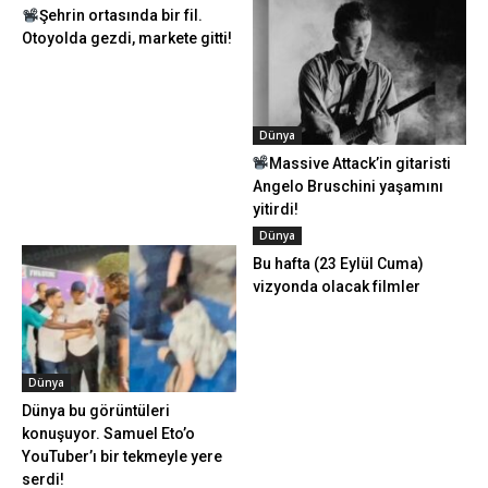
Şehrin ortasında bir fil.
Otoyolda gezdi, markete gitti!
Dünya
Massive Attack’in gitaristi
Angelo Bruschini yaşamını
yitirdi!
Dünya
Bu hafta (23 Eylül Cuma)
vizyonda olacak filmler
Dünya
Dünya bu görüntüleri
konuşuyor. Samuel Eto’o
YouTuber’ı bir tekmeyle yere
serdi!