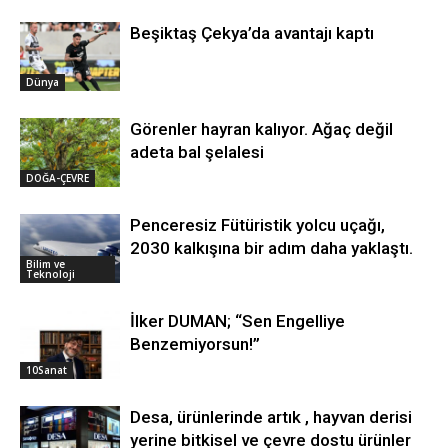
Beşiktaş Çekya’da avantajı kaptı
Dünya
Görenler hayran kalıyor. Ağaç değil
adeta bal şelalesi
DOĞA-ÇEVRE
Penceresiz Fütüristik yolcu uçağı,
2030 kalkışına bir adım daha yaklaştı.
Bilim ve
Teknoloji
İlker DUMAN; “Sen Engelliye
Benzemiyorsun!”
10Sanat
Desa, ürünlerinde artık , hayvan derisi
yerine bitkisel ve çevre dostu ürünler