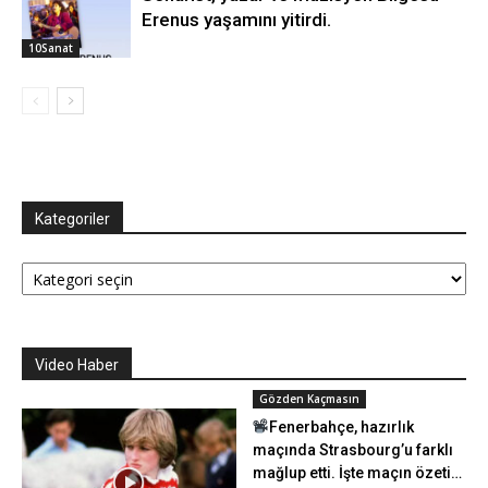
Erenus yaşamını yitirdi.
10Sanat
Kategoriler
Kategoriler
Video Haber
Gözden Kaçmasın
Fenerbahçe, hazırlık
maçında Strasbourg’u farklı
mağlup etti. İşte maçın özeti…