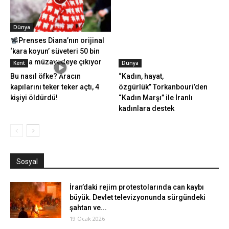
Dünya
Prenses Diana’nın orijinal
‘kara koyun’ süveteri 50 bin
dolara müzayedeye çıkıyor
Kent
Dünya
Bu nasıl öfke? Aracın
“Kadın, hayat,
kapılarını teker teker açtı, 4
özgürlük” Torkanbouri’den
kişiyi öldürdü!
“Kadın Marşı” ile İranlı
kadınlara destek
Sosyal
İran’daki rejim protestolarında can kaybı
büyük. Devlet televizyonunda sürgündeki
şahtan ve...
19 Ocak 2026