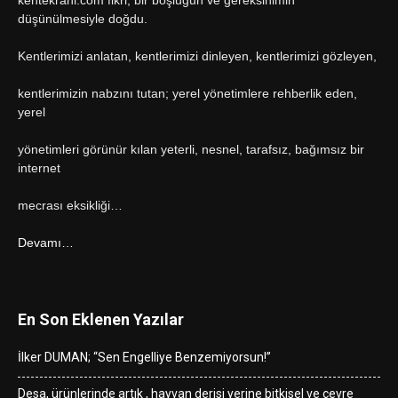
kentekrani.com fikri, bir boşluğun ve gereksinimin
düşünülmesiyle doğdu.
Kentlerimizi anlatan, kentlerimizi dinleyen, kentlerimizi gözleyen,
kentlerimizin nabzını tutan; yerel yönetimlere rehberlik eden,
yerel
yönetimleri görünür kılan yeterli, nesnel, tarafsız, bağımsız bir
internet
mecrası eksikliği…
Devamı…
En Son Eklenen Yazılar
İlker DUMAN; “Sen Engelliye Benzemiyorsun!”
Desa, ürünlerinde artık , hayvan derisi yerine bitkisel ve çevre