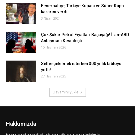
Fenerbahçe, Türkiye Kupası ve Süper Kupa
kararını verdi.
3 Nisan 2024
Çok Şükür Petrol Fiyatları Başaşağı! İran-ABD
Anlaşması Kesinleşti
15 Haziran 2026
Selfie çekilmek isterken 300 yıllık tabloyu
yırttı!
27 Haziran 2025
Devamını yükle
Hakkımızda