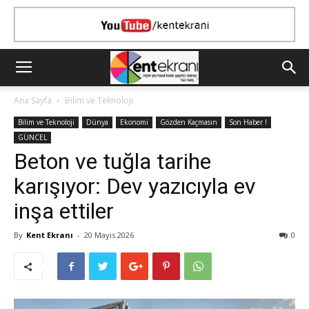
Ana Sayfa
Bilim ve Teknoloji
Bilim ve Teknoloji
Dünya
Ekonomi
Gözden Kaçmasın
Son Haber !
GÜNCEL
Beton ve tuğla tarihe
karışıyor: Dev yazıcıyla ev
inşa ettiler
By
Kent Ekranı
-
20 Mayıs 2026
0