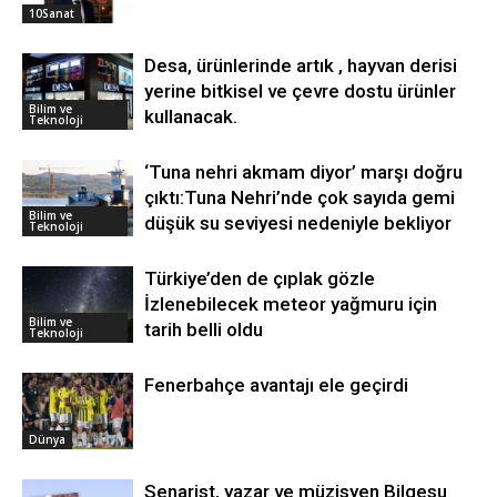
10Sanat
Desa, ürünlerinde artık , hayvan derisi
yerine bitkisel ve çevre dostu ürünler
Bilim ve
kullanacak.
Teknoloji
‘Tuna nehri akmam diyor’ marşı doğru
çıktı:Tuna Nehri’nde çok sayıda gemi
Bilim ve
düşük su seviyesi nedeniyle bekliyor
Teknoloji
Türkiye’den de çıplak gözle
İzlenebilecek meteor yağmuru için
Bilim ve
tarih belli oldu
Teknoloji
Fenerbahçe avantajı ele geçirdi
Dünya
Senarist, yazar ve müzisyen Bilgesu