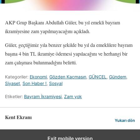
AKP Grup Başkanı Abdullah Güler, bu yıl emekli bayram
ikramiyesine zam yapılmayacağını açıkladı.
Güler, geçtiğimiz yıla benzer şekilde bu yıl da emeklilere bayram
başına 4 bin TL ikramiye ödemesi yapılacağını ve herhangi bir
zam çalışması bulunmadığını belirtti.
Kategoriler:
Ekonomi
,
Gözden Kaçmasın
,
GÜNCEL
,
Gündem
,
Siyaset
,
Son Haber !
,
Sosyal
Etiketler:
Bayram İkramiyesi
,
Zam yok
Kent Ekranı
Yukarı dön
Exit mobile version