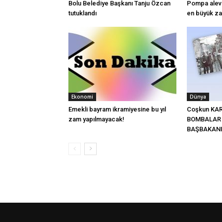
Bolu Belediye Başkanı Tanju Özcan
Pompa alev a
tutuklandı
en büyük za
Ekonomi
Dünya
Emekli bayram ikramiyesine bu yıl
Coşkun KA
zam yapılmayacak!
BOMBALAR 
BAŞBAKAN