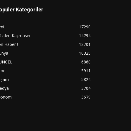
opüler Kategoriler
ent
17290
özden Kaçmasın
14794
n Haber !
13701
ünya
10325
ÜNCEL
6860
por
5911
aşam
5824
edya
3704
konomi
3679