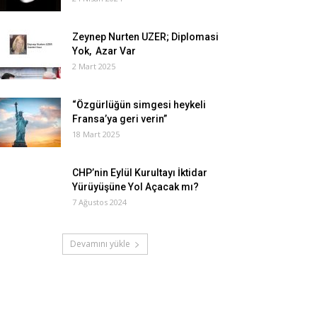
Zeynep Nurten UZER; Diplomasi
Yok, Azar Var
2 Mart 2025
“Özgürlüğün simgesi heykeli
Fransa’ya geri verin”
18 Mart 2025
CHP’nin Eylül Kurultayı İktidar
Yürüyüşüne Yol Açacak mı?
7 Ağustos 2024
Devamını yükle