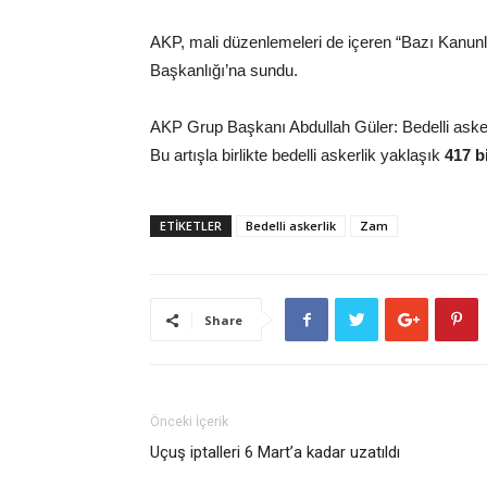
AKP, mali düzenlemeleri de içeren “Bazı Kanun
Başkanlığı’na sundu.
AKP Grup Başkanı Abdullah Güler: Bedelli asker
Bu artışla birlikte bedelli askerlik yaklaşık
417 b
ETİKETLER
Bedelli askerlik
Zam
Share
Önceki İçerik
Uçuş iptalleri 6 Mart’a kadar uzatıldı