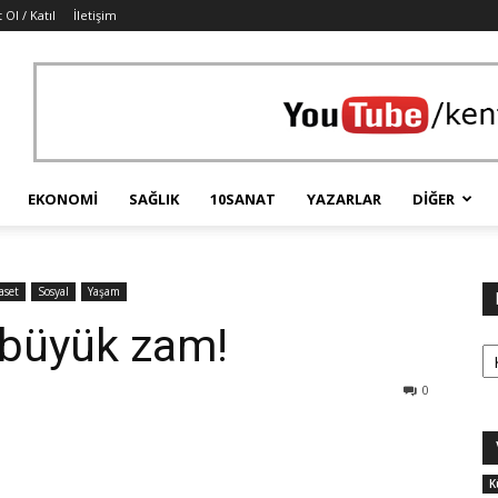
 Ol / Katıl
İletişim
EKONOMI
SAĞLIK
10SANAT
YAZARLAR
DIĞER
aset
Sosyal
Yaşam
e büyük zam!
Ka
0
K