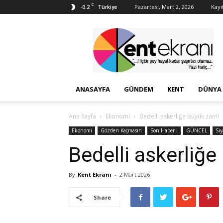
C
-0.2
Pazartesi, Mart 2, 2026
Kayıt
Türkiye
Kent
Ekranı
ANASAYFA
GÜNDEM
KENT
DÜNYA
Ana Sayfa
Ekonomi
Bedelli askerliğe büyük zam!
Ekonomi
Gözden Kaçmasın
Son Haber !
GÜNCEL
Siy
Bedelli askerliğ
By
Kent Ekranı
-
2 Mart 2026
Share