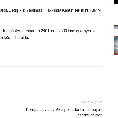
larda Değişiklik Yapılması Hakkında Kanun Teklifi”ni TBMM
likte gösterge rakamın 240 binden 300 bine çıkarıyoruz.
in
küsür lira oldu.
Sonraki İçerik
Pompa alev alev. Akaryakıta tarihin en büyük
zammı geliyor