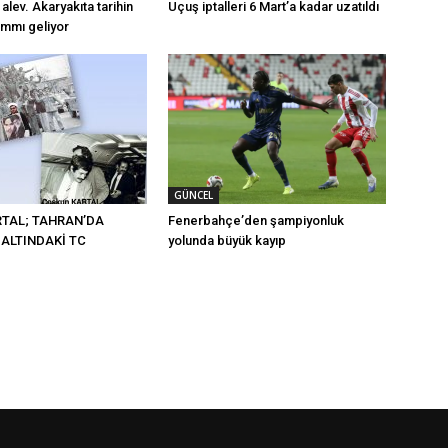
lev. Akaryakıta tarihin
Uçuş iptalleri 6 Mart’a kadar uzatıldı
mmı geliyor
GÜNCEL
RTAL; TAHRAN’DA
Fenerbahçe’den şampiyonluk
ALTINDAKİ TC
yolunda büyük kayıp
I