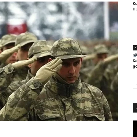
Ku
Dü
K
K
gö