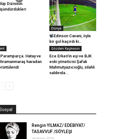
lüp Dizisinin
şündürdükleri
Dünya
Edinson Cavani, öyle
bir gol kaçırdı ki…
ent
Gözden Kaçmasın
Paramparça. Hatay ve
Ece Erken’in eşi ve BJK
ahramanmaraş havadan
eski yöneticisi Şafak
rüntülendi
Mahmutyazıcıoğlu, silahlı
saldırıda...
Sosyal
Rengin YILMAZ/ EDEBİYAT/
TASAVVUF /SÖYLEŞİ
24 Nisan 2024