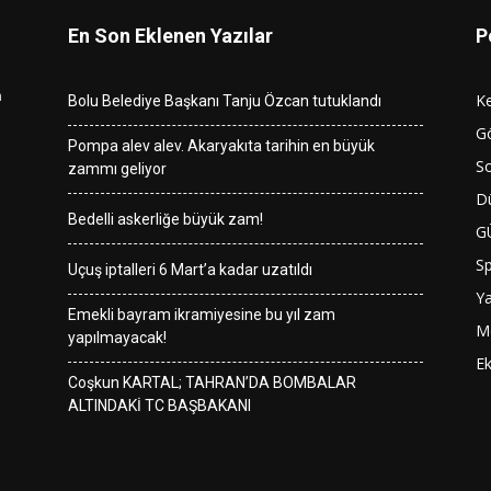
En Son Eklenen Yazılar
P
n
K
Bolu Belediye Başkanı Tanju Özcan tutuklandı
G
Pompa alev alev. Akaryakıta tarihin en büyük
So
zammı geliyor
D
Bedelli askerliğe büyük zam!
G
S
Uçuş iptalleri 6 Mart’a kadar uzatıldı
Y
Emekli bayram ikramiyesine bu yıl zam
M
yapılmayacak!
E
Coşkun KARTAL; TAHRAN’DA BOMBALAR
ALTINDAKİ TC BAŞBAKANI