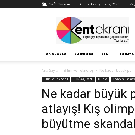
C
4.6
Cumartesi, Şubat 7, 2026
Kay
Türkiye
Kent
Ekranı
ANASAYFA
GÜNDEM
KENT
DÜNYA
Ana Sayfa
Bilim ve Teknoloji
Ne kadar büyük penis
Bilim ve Teknoloji
DOĞA-ÇEVRE
Dünya
Gözden Kaçmas
Ne kadar büyük p
atlayış! Kış olim
büyütme skandal