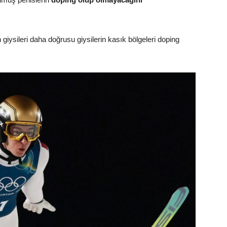
n giysileri daha doğrusu giysilerin kasık bölgeleri doping