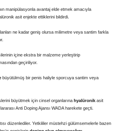
ının manipülasyonla avantaj elde etmek amacıyla
onik asit enjekte ettiklerini bildirdi.
alanları ne kadar geniş olursa milimetre veya santim farkla
r.
lerinin içine ekstra bir malzeme yerleştirip
masından geçiriliyor.
e
büyütülmüş bir penis haliyle sporcuya santim veya
slerini büyütmek için cinsel organlarına
hyalüronik
asit
uslararası Anti Doping Ajansı WADA harekete geçti.
ntısı düzenlediler. Yetkililer müstehzi gülümsemelerle bazen
ülmüş penislerin
doping olup olmayacağını