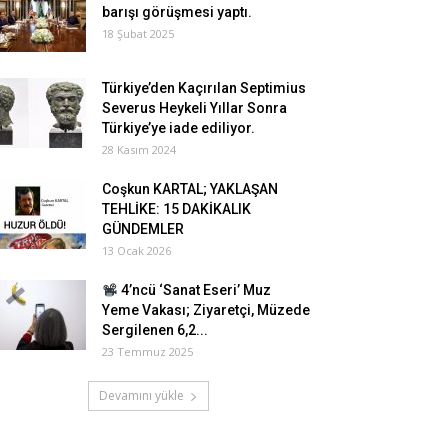
barışı görüşmesi yaptı.
18 Şubat 2025
Türkiye’den Kaçırılan Septimius
Severus Heykeli Yıllar Sonra
Türkiye’ye iade ediliyor.
28 Kasım 2024
Coşkun KARTAL; YAKLAŞAN
TEHLİKE: 15 DAKİKALIK
GÜNDEMLER
13 Ocak 2026
4’ncü ‘Sanat Eseri’ Muz
Yeme Vakası; Ziyaretçi, Müzede
Sergilenen 6,2...
23 Temmuz 2025
Devamını yükle