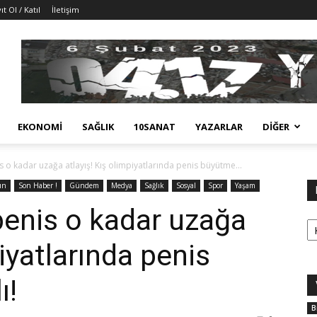
ıt Ol / Katıl
İletişim
EKONOMI
SAĞLIK
10SANAT
YAZARLAR
DIĞER
 o kadar uzağa atlayış! Kış olimpiyatlarında penis büyütme...
ın
Son Haber !
Gündem
Medya
Sağlık
Sosyal
Spor
Yaşam
enis o kadar uzağa
Ka
piyatlarında penis
ı!
B