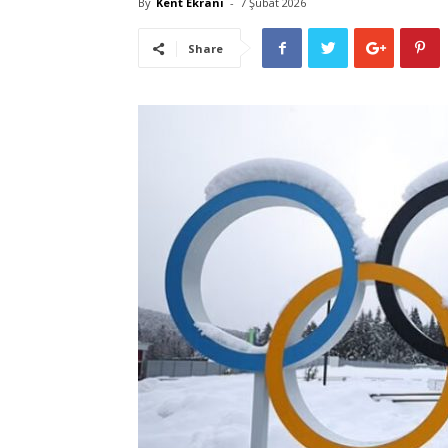
By
Kent Ekranı
-
7 Şubat 2026
Share