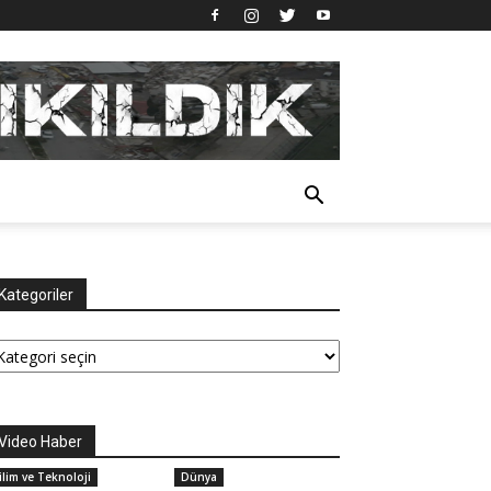
Kategoriler
tegoriler
Video Haber
ilim ve Teknoloji
Dünya