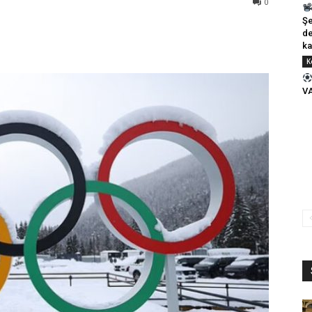
0
Şe
de
ka
K
VA