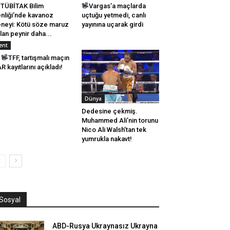
TÜBİTAK Bilim
Vargas’a maçlarda
nliği’nde kavanoz
uçtuğu yetmedi, canlı
neyi: Kötü söze maruz
yayınına uçarak girdi
lan peynir daha...
ent
TFF, tartışmalı maçın
R kayıtlarını açıkladı!
Dünya
Dedesine çekmiş.
Muhammed Ali’nin torunu
Nico Ali Walsh’tan tek
yumrukla nakavt!
Sosyal
ABD-Rusya Ukraynasız Ukrayna