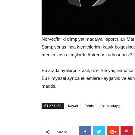
Norveç’in iki olimpiyat madalyalı sporcuları M
Şampiyonası’nda kıyafetlerinin kasık bölgesind
men cezası almışlardı. Antrenör kadrosunun 3 üy
Bu arada hyalüronik asit, özellikle yaşlanma kar
Bu kimyasal ayrıca eklemlere kayganlık ve esnek
madde.
ETİKETLER
Kayak
Penis
Uzun atlayış
Share