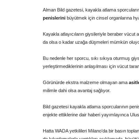
Alman Bild gazetesi, kayakla atlama sporcular
penislerini
büyütmek için cinsel organlarına hyalür
Kayakla atlayıcıların giysileriyle beraber vücut 
da olsa o kadar uzağa düşmeleri mümkün oluyo
Bu nedenle her sporcu, sıkı sıkıya oturmuş giysi
yerleştirmediklerinin anlaşılması için vücut tara
Görünürde ekstra malzeme olmayan ama
asitl
milimle dahi olsa avantaj sağlıyor.
Bild gazetesi kayakla atlama sporcularının peni
enjekte ettiklerine dair haberi yayımlayınca Ul
Hatta WADA yetkilileri Milano’da bir basın topla
de kıkırdamalarla yaptıkları açıklamada, büyüt