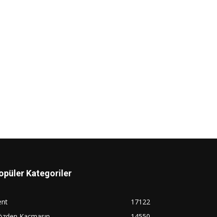
opüler Kategoriler
ent
17122
özden Kaçmasın
14550