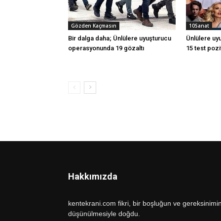
Gözden Kaçmasın
10Sanat
Bir dalga daha; Ünlülere uyuşturucu
Ünlülere uy
operasyonunda 19 gözaltı
15 test pozit
Hakkımızda
kentekrani.com fikri, bir boşluğun ve gereksinimi
düşünülmesiyle doğdu.