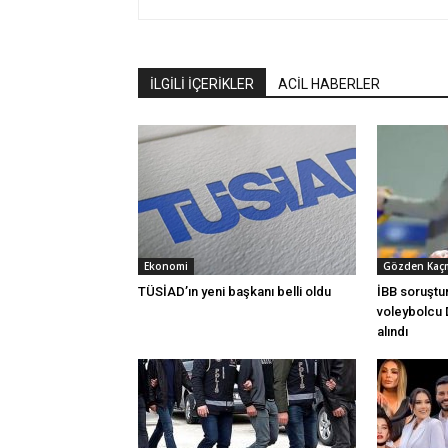
İLGİLİ İÇERİKLER
ACİL HABERLER
Ekonomi
Gözden Kaç
TÜSİAD’ın yeni başkanı belli oldu
İBB soruştur
voleybolcu 
alındı