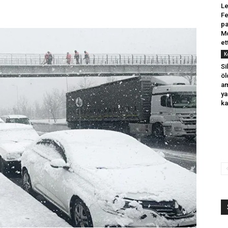
Le
F
pa
Mc
et
K
Si
öl
am
ya
ka