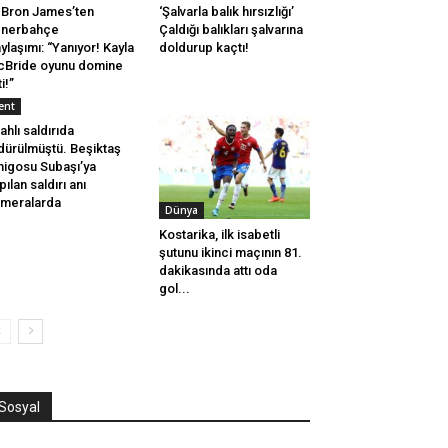
Bron James’ten
‘Şalvarla balık hırsızlığı’
enerbahçe
Çaldığı balıkları şalvarına
ylaşımı: “Yanıyor! Kayla
doldurup kaçtı!
Bride oyunu domine
ti!”
ent
lahlı saldırıda
dürülmüştü. Beşiktaş
igosu Subaşı’ya
pılan saldırı anı
meralarda
Dünya
Kostarika, ilk isabetli
şutunu ikinci maçının 81.
dakikasında attı oda
gol...
Sosyal