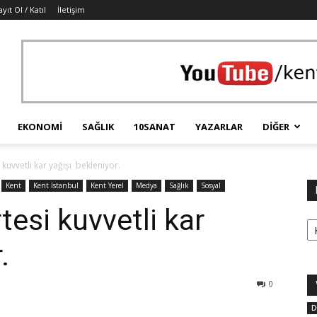
ayıt Ol / Katıl
İletişim
EKONOMI
SAĞLIK
10SANAT
YAZARLAR
DIĞER
 kuvvetli kar yağışı bekleniyor.
Kent
Kent İstanbul
Kent Yerel
Medya
Sağlık
Sosyal
tesi kuvvetli kar
Ka
.
0
D