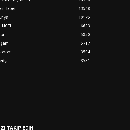
n Haber !
13548
ünya
10175
ÜNCEL
6623
por
5850
aşam
5717
konomi
3594
edya
3581
IZI TAKIP EDIN