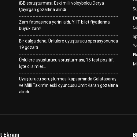
İBB soruşturması: Eski milli voleybolcu Derya
So
Çayırgan gözaltına alındı
D
Zam fırtınasında yerini aldı. YHT bilet fiyatlarına
G
büyük zam!
S
Bir dalga daha; Ünlülere uyuşturucu operasyonunda
Y
19 gözaltı
E
Ünlülere uyuşturucu soruşturması; 15 test pozitif.
M
İşte o isimler…
Uyuşturucu soruşturması kapsamında Galatasaray
ve Milli Takım’ın eski oyuncusu Ümit Karan gözaltına
alındı.
t Ekranı
B