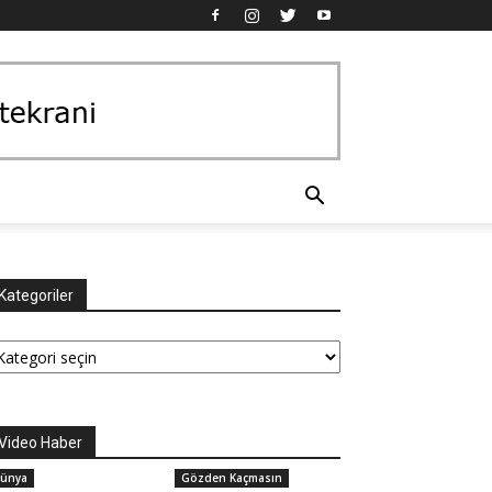
Kategoriler
tegoriler
Video Haber
ünya
Gözden Kaçmasın