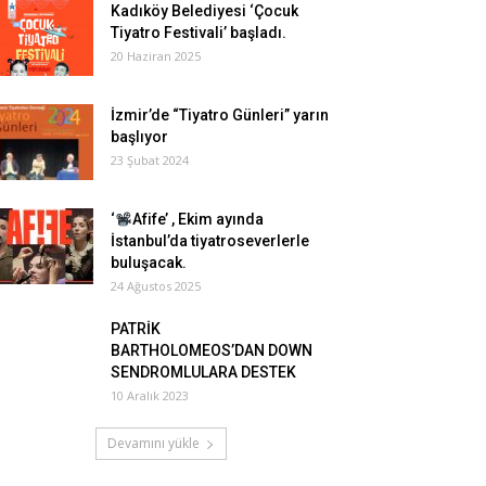
Kadıköy Belediyesi ‘Çocuk
Tiyatro Festivali’ başladı.
20 Haziran 2025
İzmir’de “Tiyatro Günleri” yarın
başlıyor
23 Şubat 2024
‘
Afife’ , Ekim ayında
İstanbul’da tiyatroseverlerle
buluşacak.
24 Ağustos 2025
PATRİK
BARTHOLOMEOS’DAN DOWN
SENDROMLULARA DESTEK
10 Aralık 2023
Devamını yükle