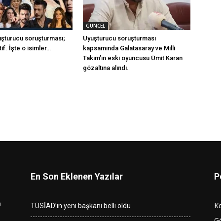
GÜNCEL
uşturucu soruşturması;
Uyuşturucu soruşturması
if. İşte o isimler…
kapsamında Galatasaray ve Milli
Takım’ın eski oyuncusu Ümit Karan
gözaltına alındı.
En Son Eklenen Yazılar
P
n
K
TÜSİAD’ın yeni başkanı belli oldu
G