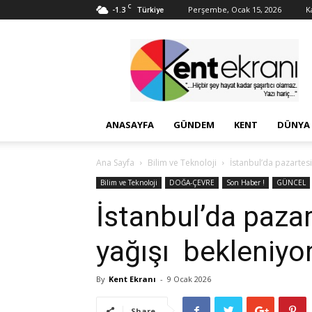
C
-1.3
Perşembe, Ocak 15, 2026
K
Türkiye
Kent
Ekranı
ANASAYFA
GÜNDEM
KENT
DÜNYA
Ana Sayfa
Bilim ve Teknoloji
İstanbul’da pazartesi
Bilim ve Teknoloji
DOĞA-ÇEVRE
Son Haber !
GÜNCEL
İstanbul’da pazar
yağışı bekleniyor
By
Kent Ekranı
-
9 Ocak 2026
Share