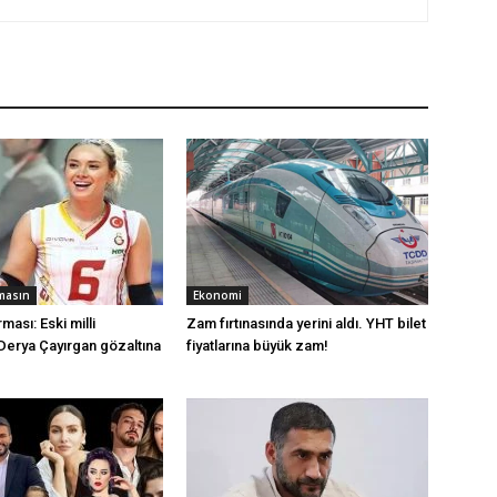
masın
Ekonomi
ması: Eski milli
Zam fırtınasında yerini aldı. YHT bilet
Derya Çayırgan gözaltına
fiyatlarına büyük zam!