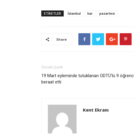
ETİKETLER
İstanbul
kar
pazartesi
Share
Önceki İçerik
19 Mart eyleminde tutuklanan ODTÜ’lü 9 öğrenc
beraat etti
Kent Ekranı