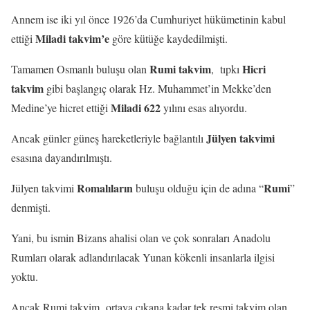
Annem ise iki yıl önce 1926’da Cumhuriyet hükümetinin kabul
Miladi takvim’e
ettiği
göre kütüğe kaydedilmişti.
Rumi takvim
Hicri
Tamamen Osmanlı buluşu olan
, tıpkı
takvim
gibi başlangıç olarak Hz. Muhammet’in Mekke’den
Miladi 622
Medine’ye hicret ettiği
yılını esas alıyordu.
Jülyen
takvimi
Ancak günler güneş hareketleriyle bağlantılı
esasına dayandırılmıştı.
Romalıların
Rumi
Jülyen takvimi
buluşu olduğu için de adına “
”
denmişti.
Yani, bu ismin Bizans ahalisi olan ve çok sonraları Anadolu
Rumları olarak adlandırılacak Yunan kökenli insanlarla ilgisi
yoktu.
Ancak Rumi takvim ortaya çıkana kadar tek resmi takvim olan