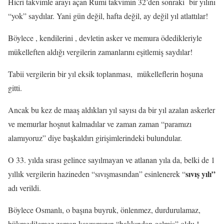
Hicri takvimle arayı açan Rumi takvimin 32’den sonraki bir yılını
“yok” saydılar. Yani gün değil, hafta değil, ay değil yıl atlattılar!
Böylece , kendilerini , devletin asker ve memura ödedikleriyle
mükelleften aldığı vergilerin zamanlarını eşitlemiş saydılar!
Tabii vergilerin bir yıl eksik toplanması, mükelleflerin hoşuna
gitti.
Ancak bu kez de maaş aldıkları yıl sayısı da bir yıl azalan askerler
ve memurlar hoşnut kalmadılar ve zaman zaman “paramızı
alamıyoruz” diye başkaldırı girişimlerindeki bulundular.
O 33. yılda sırası gelince sayılmayan ve atlanan yıla da, belki de 1
sıvış yılı”
yıllık vergilerin hazineden “sıvışmasından” esinlenerek “
adı verildi.
Böylece Osmanlı, o başına buyruk, önlenmez, durdurulamaz,
hükmedilemez zaman kavramının “hakkından gelmiş” oldu !