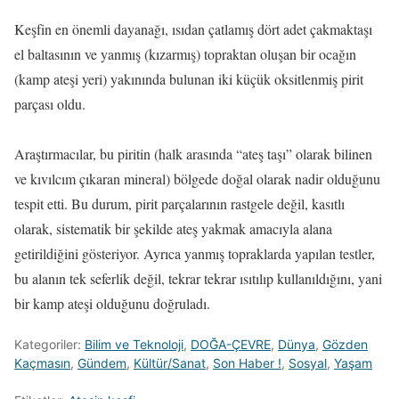
Keşfin en önemli dayanağı, ısıdan çatlamış dört adet çakmaktaşı
el baltasının ve yanmış (kızarmış) topraktan oluşan bir ocağın
(kamp ateşi yeri) yakınında bulunan iki küçük oksitlenmiş pirit
parçası oldu.
Araştırmacılar, bu piritin (halk arasında “ateş taşı” olarak bilinen
ve kıvılcım çıkaran mineral) bölgede doğal olarak nadir olduğunu
tespit etti. Bu durum, pirit parçalarının rastgele değil, kasıtlı
olarak, sistematik bir şekilde ateş yakmak amacıyla alana
getirildiğini gösteriyor. Ayrıca yanmış topraklarda yapılan testler,
bu alanın tek seferlik değil, tekrar tekrar ısıtılıp kullanıldığını, yani
bir kamp ateşi olduğunu doğruladı.
Kategoriler:
Bilim ve Teknoloji
,
DOĞA-ÇEVRE
,
Dünya
,
Gözden
Kaçmasın
,
Gündem
,
Kültür/Sanat
,
Son Haber !
,
Sosyal
,
Yaşam