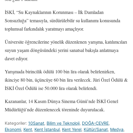
İSKİ, “Su Kaynaklarının Korunması – İlk Damladan
Sonsuzluğa” temasıyla, sürdürülebilir su kullanımı konusunda
toplumsal farkındalık yaratmayı amaçlıyor.
Üniversite öğrencilerine yönelik düzenlenen yarışma, katılımcıları
suyun yaşam döngüsündeki yerini sanatsal bakışla anlatmaya
davet ediyor.
Yarışmada birincilik ödülü 100 bin lira olarak belirlenirken,
ikinciye 80 bin, üçüncüye 60 bin lira verilecek. Jüri Özel Ödülü &
İSKİ Özel Ödülü ise 50.000 lira olarak belirlendi.
Kazananlar, 14 Kasım Dünya Sinema Günü’nde İSKİ Genel
Müdürlüğü’nde düzenlenecek töreninde duyurulacak.
Kategoriler:
10Sanat
,
Bilim ve Teknoloji
,
DOĞA-ÇEVRE
,
Ekonomi
,
Kent
,
Kent İstanbul
,
Kent Yerel
,
Kültür/Sanat
,
Medya
,