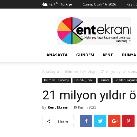
C
-2.7
Cuma, Ocak 16, 2026
Kayıt O
Türkiye
Kent
Ekranı
ANASAYFA
GÜNDEM
KENT
DÜNYA
Ana Sayfa
Bilim ve Teknoloji
21 milyon yıldır öpü
Bilim ve Teknoloji
DOĞA-ÇEVRE
Dünya
Gözden Kaçmas
21 milyon yıldır 
By
Kent Ekranı
-
19 Kasım 2025
Share