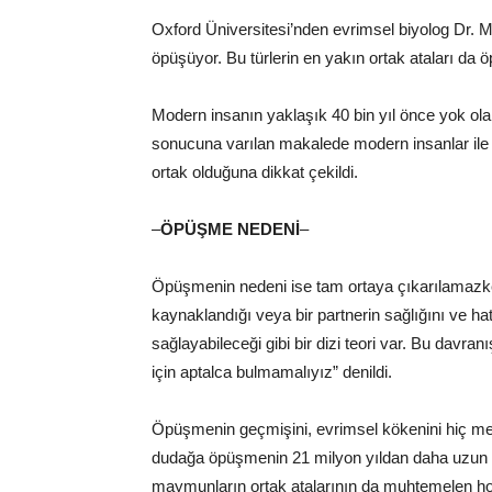
Oxford Üniversitesi’nden evrimsel biyolog Dr. M
öpüşüyor. Bu türlerin en yakın ortak ataları da
Modern insanın yaklaşık 40 bin yıl önce yok ol
sonucuna varılan makalede modern insanlar ile N
ortak olduğuna dikkat çekildi.
–
ÖPÜŞME NEDENİ
–
Öpüşmenin nedeni ise tam ortaya çıkarılamazk
kaynaklandığı veya bir partnerin sağlığını ve h
sağlayabileceği gibi bir dizi teori var. Bu davra
için aptalca bulmamalıyız” denildi.
Öpüşmenin geçmişini, evrimsel kökenini hiç mer
dudağa öpüşmenin 21 milyon yıldan daha uzun bi
maymunların ortak atalarının da muhtemelen ho