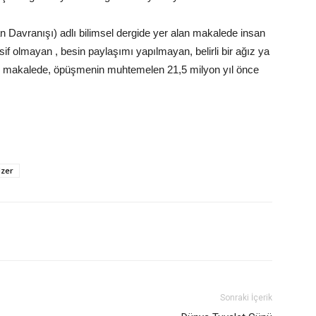
Davranışı) adlı bilimsel dergide yer alan makalede insan
f olmayan , besin paylaşımı yapılmayan, belirli bir ağız ya
ğı makalede, öpüşmenin muhtemelen 21,5 milyon yıl önce
Uzer
Sonraki İçerik