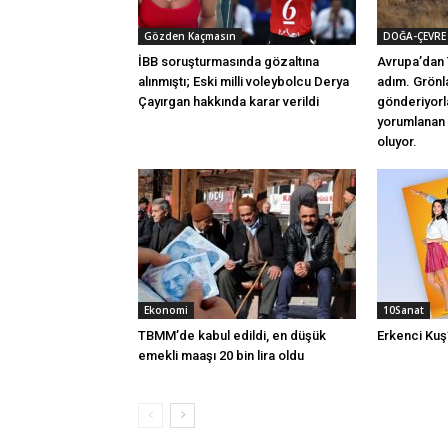
Gözden Kaçmasın
DOĞA-ÇEVRE
İBB soruşturmasında gözaltına
Avrupa’dan 
alınmıştı; Eski milli voleybolcu Derya
adım. Grönl
Çayırgan hakkında karar verildi
gönderiyorl
yorumlanan 
oluyor.
Ekonomi
10Sanat
TBMM’de kabul edildi, en düşük
Erkenci Ku
emekli maaşı 20 bin lira oldu