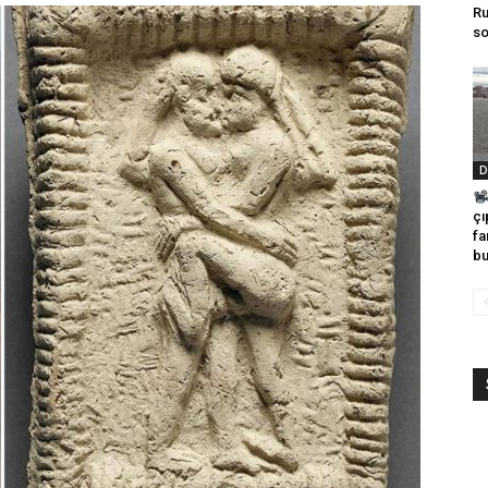
Ru
so
D
çı
fa
bu