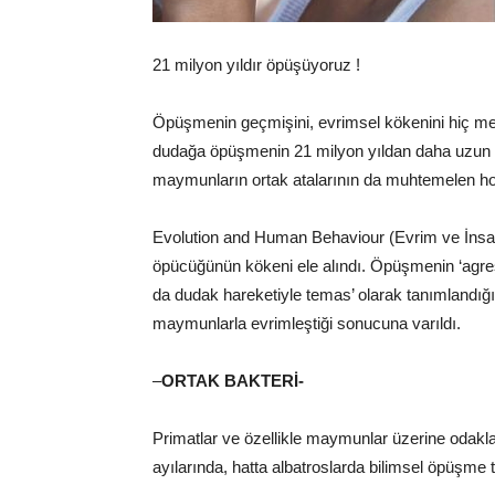
21 milyon yıldır öpüşüyoruz !
Öpüşmenin geçmişini, evrimsel kökenini hiç mer
dudağa öpüşmenin 21 milyon yıldan daha uzun bi
maymunların ortak atalarının da muhtemelen ho
Evolution and Human Behaviour (Evrim ve İnsan 
öpücüğünün kökeni ele alındı. Öpüşmenin ‘agresi
da dudak hareketiyle temas’ olarak tanımlandı
maymunlarla evrimleştiği sonucuna varıldı.
–
ORTAK BAKTERİ-
Primatlar ve özellikle maymunlar üzerine odaklan
ayılarında, hatta albatroslarda bilimsel öpüşme 