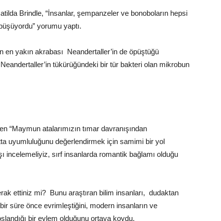
atilda Brindle, “İnsanlar, şempanzeler ve bonoboların hepsi
 öpüşüyordu” yorumu yaptı.
an en yakın akrabası Neandertaller’in de öpüştüğü
eandertaller’in tükürüğündeki bir tür bakteri olan mikrobun
en “Maymun atalarımızın tımar davranışından
atta uyumluluğunu değerlendirmek için samimi bir yol
nışı incelemeliyiz, sırf insanlarda romantik bağlamı olduğu
ak ettiniz mi? Bunu araştıran bilim insanları, dudaktan
r süre önce evrimleştiğini, modern insanların ve
şlandığı bir eylem olduğunu ortaya koydu.