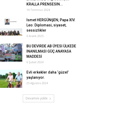
KRALLA PRENSESİN...
14 Temmuz 2024
İsmet HERGÜNŞEN; Papa XIV.
Leo: Diplomasi, siyaset,
sessizlikler
6 Aralık 2025
BU DEVİRDE AB ÜYESİ ÜLKEDE
İNANILMASI GÜÇ ANAYASA
MADDESİ
6 Şubat 2024
Evli erkekler daha ‘güzel’
yaşlanıyor.
25 Ağustos 2024
Devamını yükle