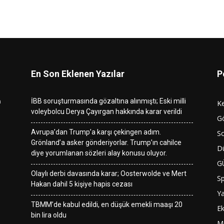
En Son Eklenen Yazılar
P
n
İBB soruşturmasında gözaltına alınmıştı; Eski milli
K
voleybolcu Derya Çayırgan hakkında karar verildi
G
Avrupa’dan Trump’a karşı çekingen adım.
So
Grönland’a asker gönderiyorlar. Trump’ın cahilce
D
diye yorumlanan sözleri alay konusu oluyor.
G
Olaylı derbi davasında karar; Oosterwolde ve Mert
S
Hakan dahil 5 kişiye hapis cezası
Y
TBMM’de kabul edildi, en düşük emekli maaşı 20
E
bin lira oldu
M