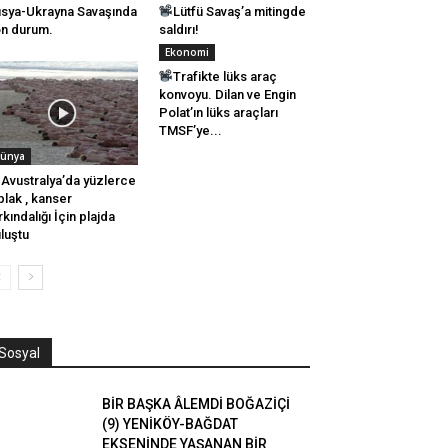
sya-Ukrayna Savaşında
Lütfü Savaş’a mitingde
n durum.
saldırı!
Ekonomi
Trafikte lüks araç
konvoyu. Dilan ve Engin
Polat’ın lüks araçları
TMSF’ye...
ünya
Avustralya’da yüzlerce
plak , kanser
rkındalığı İçin plajda
luştu
Sosyal
BİR BAŞKA ÂLEMDİ BOĞAZİÇİ
(9) YENİKÖY-BAĞDAT
EKSENİNDE YAŞANAN BİR