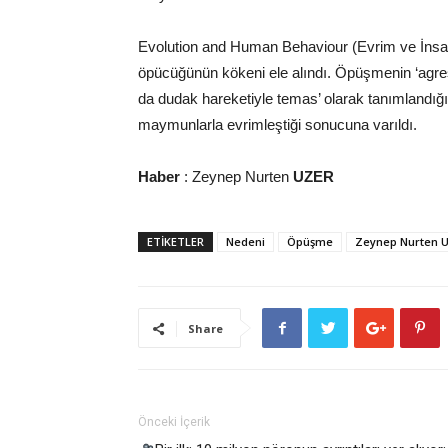
Evolution and Human Behaviour (Evrim ve İnsan 
öpücüğünün kökeni ele alındı. Öpüşmenin ‘agresi
da dudak hareketiyle temas’ olarak tanımlandı
maymunlarla evrimleştiği sonucuna varıldı.
Haber
: Zeynep Nurten
UZER
ETİKETLER
Nedeni
Öpüşme
Zeynep Nurten 
Share
Önceki İçerik