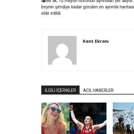
Bir ilk; 10 milyon nöronun ayrıntıları yer alıyor;
beynin şimdiye kadar görülen en ayrıntılı haritası
elde edildi.
Kent Ekranı
İLGİLİ İÇERİKLER
ACİL HABERLER