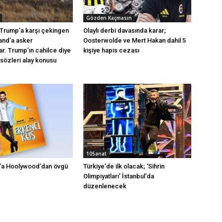
Gözden Kaçmasın
Trump’a karşı çekingen
Olaylı derbi davasında karar;
and’a asker
Oosterwolde ve Mert Hakan dahil 5
ar. Trump’ın cahilce diye
kişiye hapis cezası
sözleri alay konusu
10Sanat
ş’a Hoolywood’dan övgü
Türkiye’de ilk olacak; ‘Sihrin
Olimpiyatları’ İstanbul’da
düzenlenecek