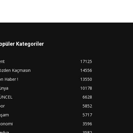
opüler Kategoriler
ent
17125
özden Kaçmasın
14556
n Haber !
13550
ünya
10178
ÜNCEL
6628
por
5852
aşam
5717
konomi
3596
edya
3582