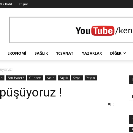
l / Katıl
İletişim
EKONOMI
SAĞLIK
10SANAT
YAZARLAR
DIĞER
şüyoruz !
ın
Son Haber !
Gündem
Kadın
Sağlık
Sosyal
Yaşam
öpüşüyoruz !
Ka
0
D