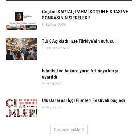
Coşkun KARTAL; RAHMİ KOÇ’UN FIKRASI VE
SONRASININ ŞİFRELERİ!
8 Haziran 2026
TÜİK Açıkladı; İşte Türkiye’nin nüfusu.
13 Ağustos 2025
İstanbul ve Ankara yarın fırtınaya karşı
uyarıldı
24 Mart 2024
Uluslararası İşçi Filmleri Festivali başladı
4 Mayıs 2025
Devamını yükle