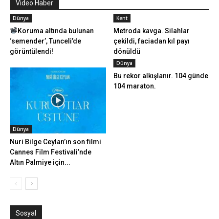
Video Haber
Dünya
Kent
Koruma altında bulunan
Metroda kavga. Silahlar
‘semender’, Tunceli’de
çekildi, faciadan kıl payı
görüntülendi!
dönüldü
Dünya
Bu rekor alkışlanır. 104 günde
104 maraton.
Dünya
Nuri Bilge Ceylan’ın son filmi
Cannes Film Festivali’nde
Altın Palmiye için...
Sosyal