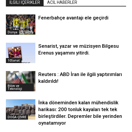
İLGİLİ İÇERİKLER
ACİL HABERLER
Fenerbahçe avantajı ele geçirdi
Dünya
Senarist, yazar ve müzisyen Bilgesu
Erenus yaşamını yitirdi.
10Sanat
Reuters : ABD İran ile ilgili yaptırımları
kaldırıldı!
Bilim ve
Teknoloji
İnka döneminden kalan mühendislik
harikası: 200 tonluk kayaları tek tek
birleştirdiler. Depremler bile yerinden
DOĞA-ÇEVRE
oynatamıyor