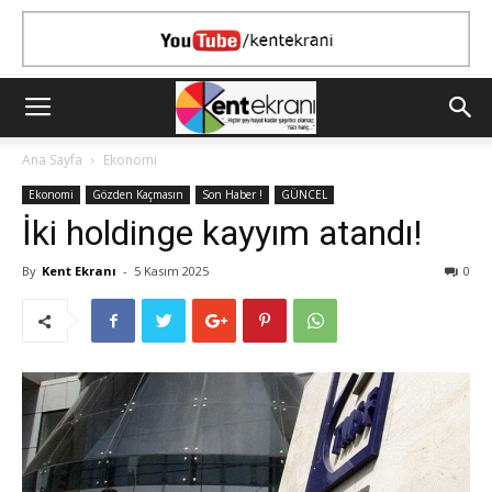
Ana Sayfa
Ekonomi
Ekonomi
Gözden Kaçmasın
Son Haber !
GÜNCEL
İki holdinge kayyım atandı!
By
Kent Ekranı
-
5 Kasım 2025
0