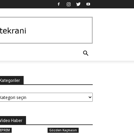
Kategoriler
tegoriler
Video Haber
EPREM
Gözden Kaçmasın