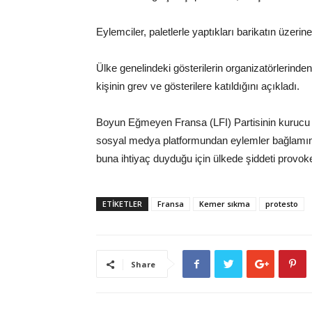
Eylemciler, paletlerle yaptıkları barikatın üzerin
Ülke genelindeki gösterilerin organizatörlerin
kişinin grev ve gösterilere katıldığını açıkladı.
Boyun Eğmeyen Fransa (LFI) Partisinin kurucu 
sosyal medya platformundan eylemler bağlamınd
buna ihtiyaç duyduğu için ülkede şiddeti provoke
ETİKETLER
Fransa
Kemer sıkma
protesto
Share