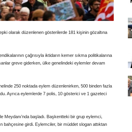
tepki olarak düzenlenen gösterilerde 181 kişinin gözaltına
ndikalarının çağrısıyla iktidarın kemer sıkma politikalarına
lışanlar greve giderken, ülke genelindeki eylemler devam
enelinde 250 noktada eylem düzenlenirken, 500 binden fazla
oldu. Ayrıca eylemlerde 7 polis, 10 gösterici ve 1 gazeteci
ille Meydanı’nda başladı. Başkentteki bir grup eylemci,
n bahçesine girdi. Eylemciler, bir müddet slogan attıktan