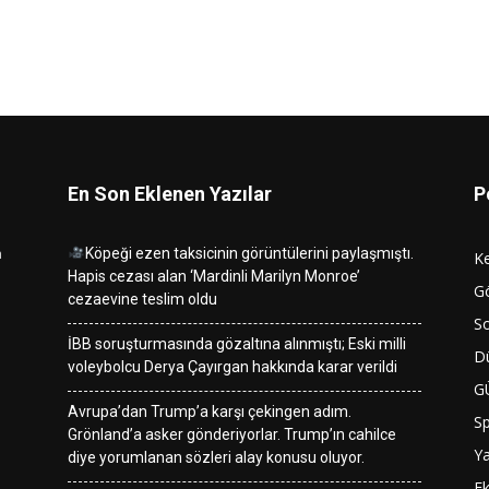
En Son Eklenen Yazılar
P
n
Köpeği ezen taksicinin görüntülerini paylaşmıştı.
K
Hapis cezası alan ‘Mardinli Marilyn Monroe’
G
cezaevine teslim oldu
So
İBB soruşturmasında gözaltına alınmıştı; Eski milli
D
voleybolcu Derya Çayırgan hakkında karar verildi
G
Avrupa’dan Trump’a karşı çekingen adım.
S
Grönland’a asker gönderiyorlar. Trump’ın cahilce
Y
diye yorumlanan sözleri alay konusu oluyor.
E