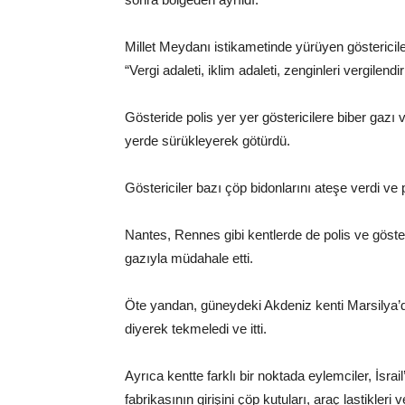
Millet Meydanı istikametinde yürüyen göstericil
“Vergi adaleti, iklim adaleti, zenginleri vergilendir
Gösteride polis yer yer göstericilere biber gazı
yerde sürükleyerek götürdü.
Göstericiler bazı çöp bidonlarını ateşe verdi ve po
Nantes, Rennes gibi kentlerde de polis ve göster
gazıyla müdahale etti.
Öte yandan, güneydeki Akdeniz kenti Marsilya’da 
diyerek tekmeledi ve itti.
Ayrıca kentte farklı bir noktada eylemciler, İsra
fabrikasının girişini çöp kutuları, araç lastikleri 