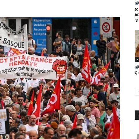
tö
bü
‘3
K
Ça