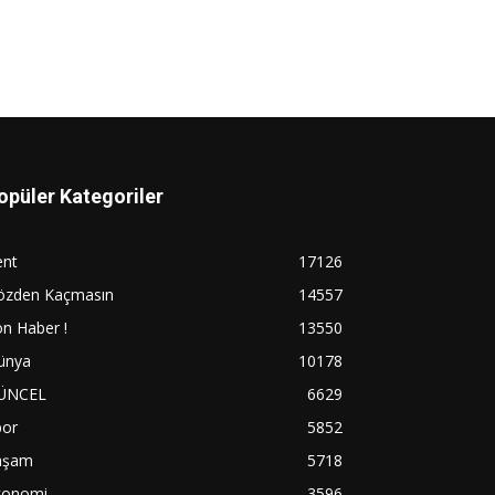
opüler Kategoriler
ent
17126
özden Kaçmasın
14557
n Haber !
13550
ünya
10178
ÜNCEL
6629
por
5852
aşam
5718
konomi
3596