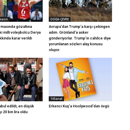
masın
DOĞA-ÇEVRE
rmasında gözaltına
Avrupa’dan Trump’a karşı çekingen
ski milli voleybolcu Derya
adım. Grönland’a asker
kında karar verildi
gönderiyorlar. Trump’ın cahilce diye
yorumlanan sözleri alay konusu
oluyor.
10Sanat
ul edildi, en düşük
Erkenci Kuş’a Hoolywood’dan övgü
 20 bin lira oldu