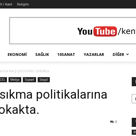
l / Katıl
İletişim
EKONOMI
SAĞLIK
10SANAT
YAZARLAR
DIĞER
rına karşı yüz binler sokakta.
CEL
Medya
Siyaset
Sosyal
sıkma politikalarına
Ka
sokakta.
0
D