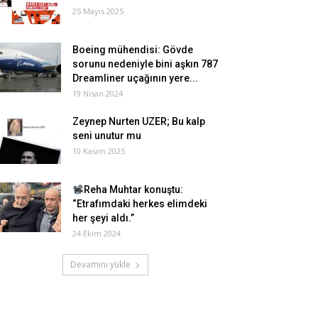
25 Mayıs 2025
Boeing mühendisi: Gövde
sorunu nedeniyle bini aşkın 787
Dreamliner uçağının yere...
19 Nisan 2024
Zeynep Nurten UZER; Bu kalp
seni unutur mu
10 Kasım 2025
Reha Muhtar konuştu:
“Etrafımdaki herkes elimdeki
her şeyi aldı.”
24 Ekim 2024
Devamını yükle