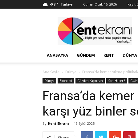
C
-0.8
Cuma, Ocak 16, 2026
Kayıt O
Türkiye
Kent
Ekranı
ANASAYFA
GÜNDEM
KENT
DÜNYA
Ana Sayfa
Dünya
Fransa’da kemer sıkma politikala
Dünya
Ekonomi
Gözden Kaçmasın
Son Haber !
GÜN
Fransa’da kemer 
karşı yüz binler 
By
Kent Ekranı
-
19 Eylül 2025
Share