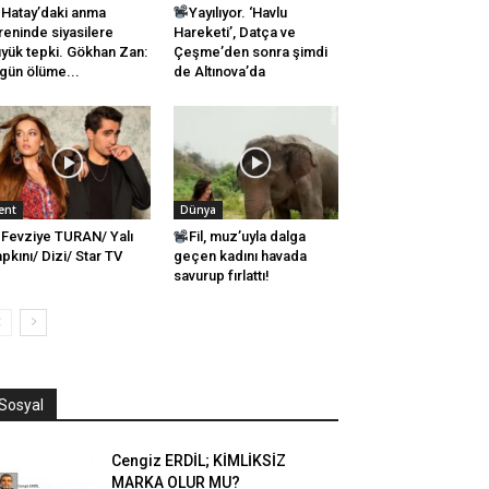
Hatay’daki anma
Yayılıyor. ‘Havlu
reninde siyasilere
Hareketi’, Datça ve
yük tepki. Gökhan Zan:
Çeşme’den sonra şimdi
 gün ölüme...
de Altınova’da
ent
Dünya
Fevziye TURAN/ Yalı
Fil, muz’uyla dalga
pkını/ Dizi/ Star TV
geçen kadını havada
savurup fırlattı!
Sosyal
Cengiz ERDİL; KİMLİKSİZ
MARKA OLUR MU?