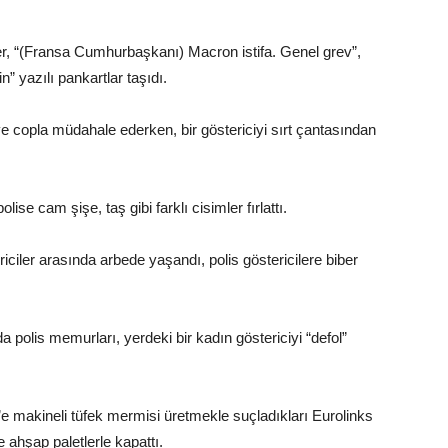
er, “(Fransa Cumhurbaşkanı) Macron istifa. Genel grev”,
in” yazılı pankartlar taşıdı.
 ve copla müdahale ederken, bir göstericiyi sırt çantasından
lise cam şişe, taş gibi farklı cisimler fırlattı.
iciler arasında arbede yaşandı, polis göstericilere biber
polis memurları, yerdeki bir kadın göstericiyi “defol”
il’e makineli tüfek mermisi üretmekle suçladıkları Eurolinks
ve ahşap paletlerle kapattı.