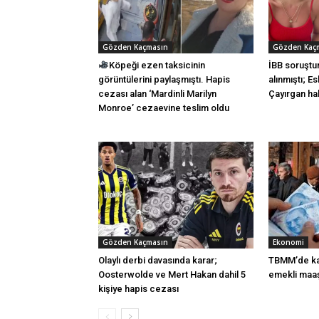
Gözden Kaçmasın
Gözden Kaç
Köpeği ezen taksicinin
İBB soruştu
görüntülerini paylaşmıştı. Hapis
alınmıştı; E
cezası alan ‘Mardinli Marilyn
Çayırgan hak
Monroe’ cezaevine teslim oldu
Gözden Kaçmasın
Ekonomi
Olaylı derbi davasında karar;
TBMM’de kab
Oosterwolde ve Mert Hakan dahil 5
emekli maaşı
kişiye hapis cezası