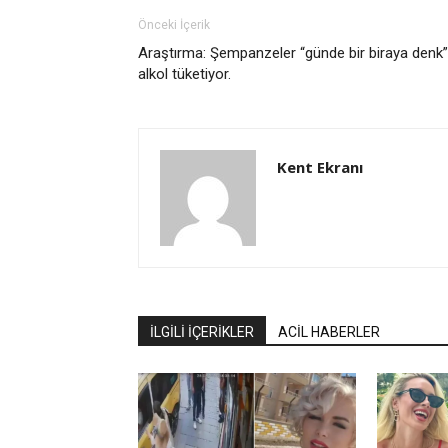
Önceki İçerik
Araştırma: Şempanzeler “günde bir biraya denk”
alkol tüketiyor.
Kent Ekranı
İLGİLİ İÇERİKLER
ACİL HABERLER