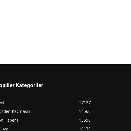
opüler Kategoriler
ent
17127
özden Kaçmasın
14560
n Haber !
13550
ünya
10179