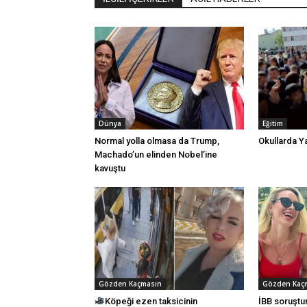
Dünya
Eğitim
Normal yolla olmasa da Trump,
Okullarda Yar
Machado’un elinden Nobel’ine
kavuştu
Gözden Kaçmasın
Gözden Kaç
Köpeği ezen taksicinin
İBB soruştu