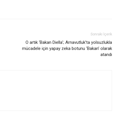
Sonraki İçerik
O artık ‘Bakan Diella’; Arnavutluk’ta yolsuzlukla
mücadele için yapay zeka botunu ‘Bakan’ olarak
atandı