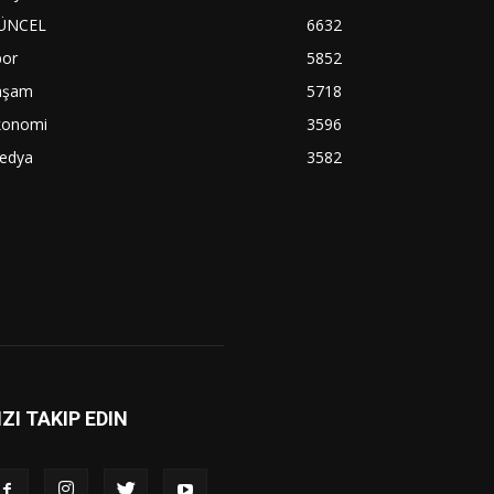
ÜNCEL
6632
por
5852
aşam
5718
konomi
3596
edya
3582
IZI TAKIP EDIN