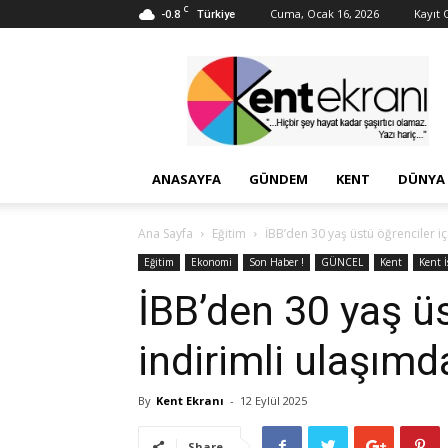
C
-0.8
Cuma, Ocak 16, 2026
Kayıt O
Türkiye
Kent
Ekranı
ANASAYFA
GÜNDEM
KENT
DÜNYA
Ana Sayfa
Eğitim
İBB’den 30 yaş üstü öğrenciler i
Eğitim
Ekonomi
Son Haber !
GÜNCEL
Kent
Kent 
İBB’den 30 yaş üs
indirimli ulaşım
By
Kent Ekranı
-
12 Eylül 2025
Share