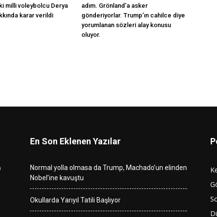
ski milli voleybolcu Derya
adım. Grönland’a asker
kında karar verildi
gönderiyorlar. Trump’ın cahilce diye
yorumlanan sözleri alay konusu
oluyor.
En Son Eklenen Yazılar
P
n
Normal yolla olmasa da Trump, Machado’un elinden
K
Nobel’ine kavuştu
G
So
Okullarda Yarıyıl Tatili Başlıyor
D