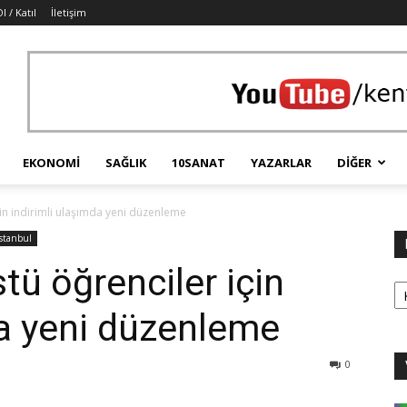
l / Katıl
İletişim
EKONOMI
SAĞLIK
10SANAT
YAZARLAR
DIĞER
çin indirimli ulaşımda yeni düzenleme
İstanbul
tü öğrenciler için
Ka
da yeni düzenleme
0