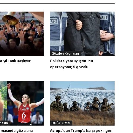
Gözden Kaçmasın
ıyıl Tatili Başlıyor
Ünlülere yeni uyuşturucu
operasyonu; 5 gözaltı
masın
DOĞA-ÇEVRE
rmasında gözaltına
Avrupa’dan Trump’a karşı çekingen