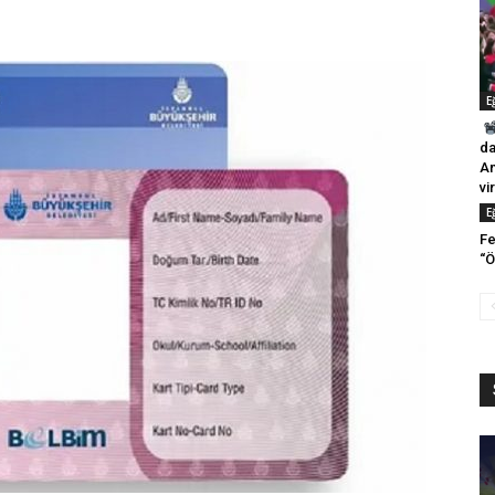
E
da
Am
vi
E
Fe
“