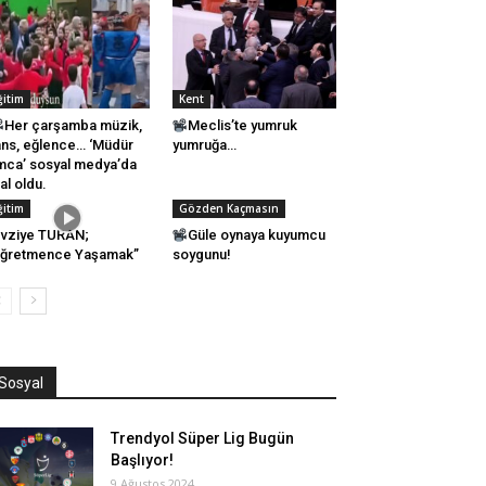
ğitim
Kent
Her çarşamba müzik,
Meclis’te yumruk
ns, eğlence… ‘Müdür
yumruğa…
ca’ sosyal medya’da
ral oldu.
ğitim
Gözden Kaçmasın
vziye TURAN;
Güle oynaya kuyumcu
Öğretmence Yaşamak”
soygunu!
Sosyal
Trendyol Süper Lig Bugün
Başlıyor!
9 Ağustos 2024