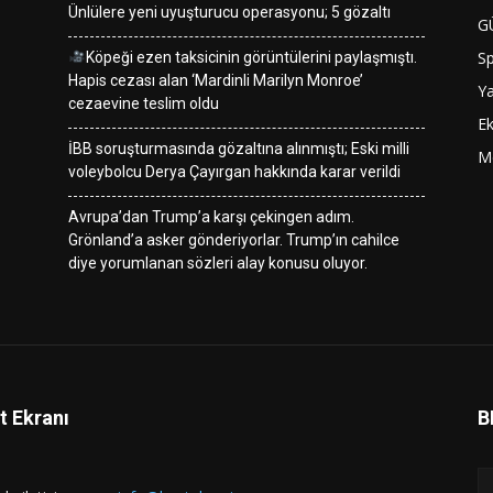
Ünlülere yeni uyuşturucu operasyonu; 5 gözaltı
G
S
Köpeği ezen taksicinin görüntülerini paylaşmıştı.
Hapis cezası alan ‘Mardinli Marilyn Monroe’
Y
cezaevine teslim oldu
E
İBB soruşturmasında gözaltına alınmıştı; Eski milli
M
voleybolcu Derya Çayırgan hakkında karar verildi
Avrupa’dan Trump’a karşı çekingen adım.
Grönland’a asker gönderiyorlar. Trump’ın cahilce
diye yorumlanan sözleri alay konusu oluyor.
t Ekranı
B