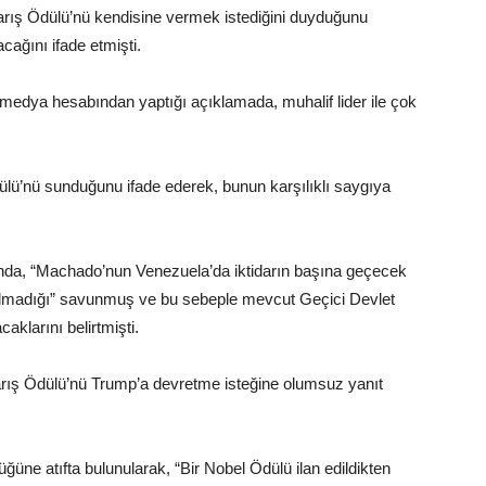
ış Ödülü’nü kendisine vermek istediğini duyduğunu
acağını ifade etmişti.
medya hesabından yaptığı açıklamada, muhalif lider ile çok
ü’nü sunduğunu ifade ederek, bunun karşılıklı saygıya
da, “Machado’nun Venezuela’da iktidarın başına geçecek
olmadığı” savunmuş ve bu sebeple mevcut Geçici Devlet
klarını belirtmişti.
ış Ödülü’nü Trump’a devretme isteğine olumsuz yanıt
üne atıfta bulunularak, “Bir Nobel Ödülü ilan edildikten