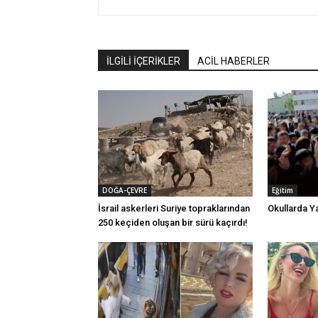
İLGİLİ İÇERİKLER
ACİL HABERLER
DOĞA-ÇEVRE
Eğitim
İsrail askerleri Suriye topraklarından
Okullarda Yar
250 keçiden oluşan bir sürü kaçırdı!