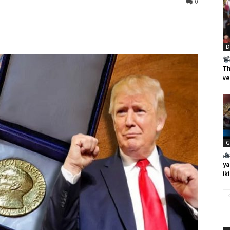
0
D
Th
ve
G
ya
ik