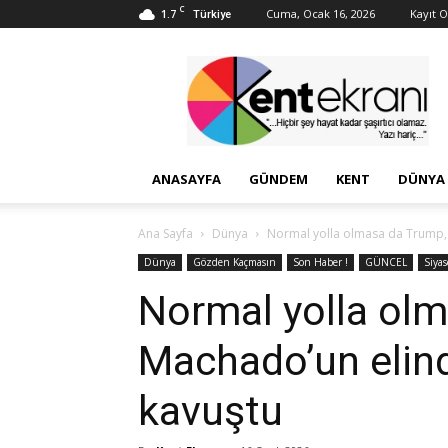
C
1.7
Cuma, Ocak 16, 2026
Kayıt Ol
Türkiye
Kent
Ekranı
ANASAYFA
GÜNDEM
KENT
DÜNYA
Ana Sayfa
Dünya
Normal yolla olmasa da Trump,
Dünya
Gözden Kaçmasın
Son Haber !
GÜNCEL
Siyas
Normal yolla ol
Machado’un elin
kavuştu