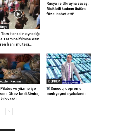
Rusya ile Ukrayna savaşı;
Bisikletli kadının üstüne
füze isabet etti!
ünya
Tom Hanks’in oynadığı
e Terminal filmine esin
ren İranlı mülteci...
özden Kaçmasın
DEPREM
Pilates ve yüzme işe
Sunucu, depreme
radı. Obez kedi Simba,
canlı yayında yakalandı!
i kilo verdi!