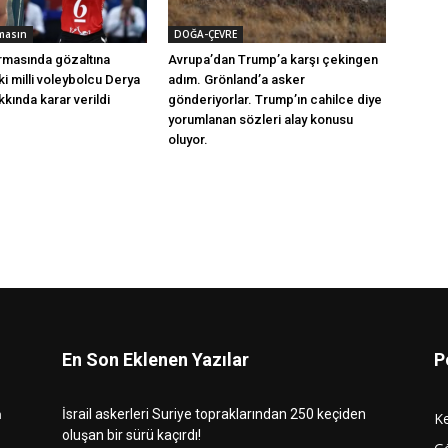
masın
DOĞA-ÇEVRE
rmasında gözaltına
Avrupa’dan Trump’a karşı çekingen
ski milli voleybolcu Derya
adım. Grönland’a asker
kında karar verildi
gönderiyorlar. Trump’ın cahilce diye
yorumlanan sözleri alay konusu
oluyor.
En Son Eklenen Yazılar
P
n
İsrail askerleri Suriye topraklarından 250 keçiden
K
oluşan bir sürü kaçırdı!