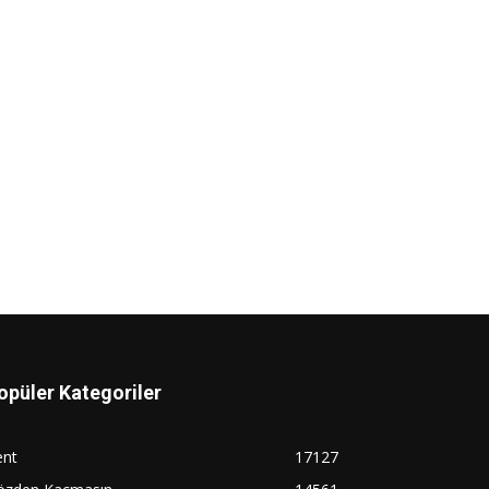
opüler Kategoriler
ent
17127