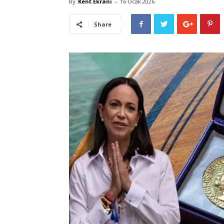
By
Kent Ekranı
-
16 Ocak 2026
Share