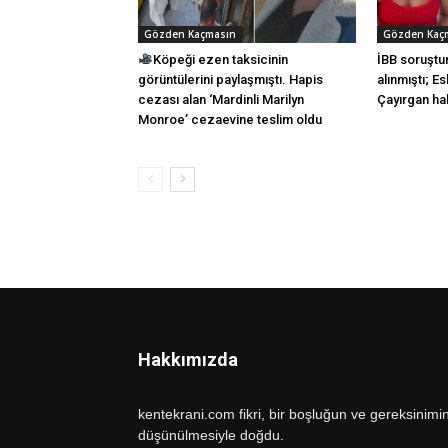
Gözden Kaçmasın
Gözden Kaç
Köpeği ezen taksicinin
İBB soruştu
görüntülerini paylaşmıştı. Hapis
alınmıştı; E
cezası alan ‘Mardinli Marilyn
Çayırgan hak
Monroe’ cezaevine teslim oldu
Hakkımızda
kentekrani.com fikri, bir boşluğun ve gereksinimi
düşünülmesiyle doğdu.