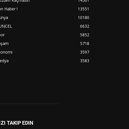
özden Kaçmasın
14561
n Haber !
13551
ünya
10180
ÜNCEL
6632
por
5852
aşam
5718
konomi
3597
edya
3583
IZI TAKIP EDIN