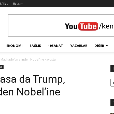
 / Katıl
İletişim
EKONOMI
SAĞLIK
10SANAT
YAZARLAR
DIĞER
 Machado’un elinden Nobel’ine kavuştu
et
masa da Trump,
Ka
den Nobel’ine