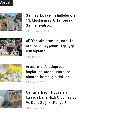
Sosyal
Sahnesi köy ve mahalleler olan
11. Uluslararası Urla Toprak
Sahne Tiyatro...
23 Temmuz 2024
ABD’de yüzlerce kişi, İsrail’in
öldürdüğü Ayşenur Ezgi Eygi
için toplandı
8 Eylül 2024
Araştırma: Antidepresan
hapları ne kadar uzun süre
alınırsa, hastalığın riski de...
24 Mayıs 2025
Çalışma: Beyin Hücreleri
Uzayda Daha Hızlı Olgunlaşıyor
Ve Daha Sağlıklı Kalıyor!
18 Aralık 2024