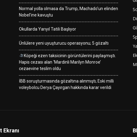
G
Normal yolla olmasa da Trump, Machado’un elinden
So
Nobel’ine kavuştu
D
G
Okullarda Yarıyıl Tatili Başlıyor
S
Ünlülere yeni uyuşturucu operasyonu; 5 gözaltı
Y
E
Köpeği ezen taksicinin görüntülerini paylaşmıştı.
Hapis cezası alan ‘Mardinli Marilyn Monroe’
M
cezaevine teslim oldu
İBB soruşturmasında gözaltına alınmıştı; Eski milli
voleybolcu Derya Çayırgan hakkında karar verildi
t Ekranı
B